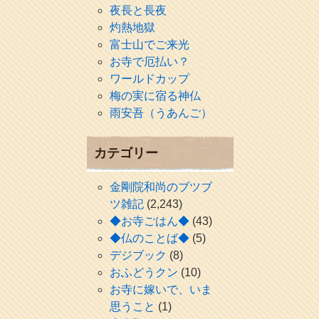
夜長と長夜
灼熱地獄
富士山でご来光
お寺で厄払い？
ワールドカップ
梅の実に宿る神仏
雨安吾（うあんご）
カテゴリー
金剛院和尚のブツブ
ツ雑記
(2,243)
◆お寺ごはん◆
(43)
◆仏のことば◆
(5)
デジブック
(8)
おふどうクン
(10)
お寺に嫁いで、いま
思うこと
(1)