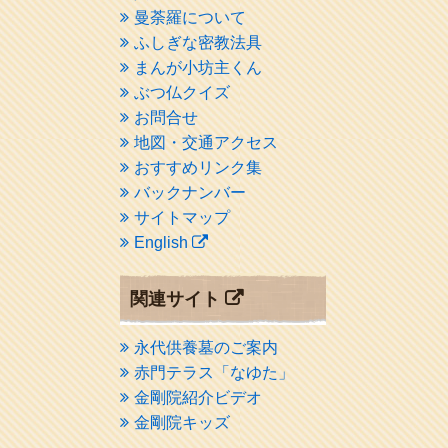
曼荼羅について
ふしぎな密教法具
まんが小坊主くん
ぶつ仏クイズ
お問合せ
地図・交通アクセス
おすすめリンク集
バックナンバー
サイトマップ
English
関連サイト
永代供養墓のご案内
赤門テラス「なゆた」
金剛院紹介ビデオ
金剛院キッズ