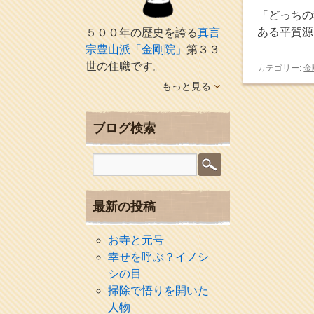
「どっちの
ある平賀源
５００年の歴史を誇る
真言
宗豊山派「金剛院」
第３３
世の住職です。
カテゴリー:
金
もっと見る
ブログ検索
最新の投稿
お寺と元号
幸せを呼ぶ？イノシ
シの目
掃除で悟りを開いた
人物