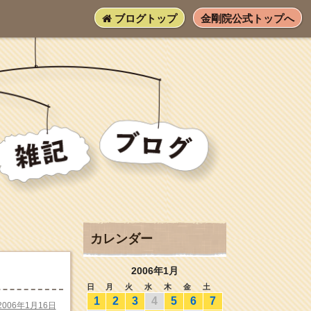
ブログトップ
金剛院公式トップへ
カレンダー
2006年1月
日
月
火
水
木
金
土
1
2
3
4
5
6
7
2006年1月16日