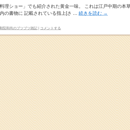
料理ショー」でも紹介された黄金一味。 これは江戸中期の本
内の書物に 記載されている指上[さ …
続きを読む
→
剛院和尚のブツブツ雑記
|
コメントする