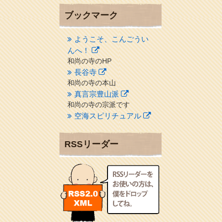
ブックマーク
ようこそ、こんごうい
んへ！
和尚の寺のHP
長谷寺
和尚の寺の本山
真言宗豊山派
和尚の寺の宗派です
空海スピリチュアル
２１世紀を（空海）する情
報ネット誌
RSSリーダー
クリプロホームページ
地域のライターさんです
小豆島 圓満寺
小豆島霊場第７４番のお寺
新聞屋の道具箱
新聞社で使われる用語の解