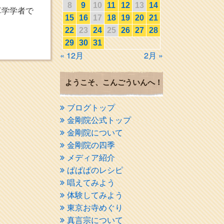
8
9
10
11
12
13
14
草学学者で
15
16
17
18
19
20
21
22
23
24
25
26
27
28
29
30
31
« 12月
2月 »
ようこそ、こんごういんへ！
ブログトップ
金剛院公式トップ
金剛院について
金剛院の四季
メディア紹介
ぱぱぱのレシピ
唱えてみよう
体験してみよう
東京お寺めぐり
真言宗について