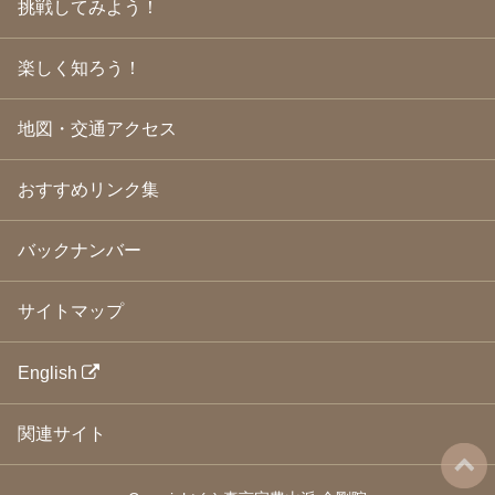
挑戦してみよう！
2009年3月
(21)
2009年2月
(19)
楽しく知ろう！
2009年1月
(25)
2008年12月
(22)
2008年11月
(23)
地図・交通アクセス
2008年10月
(31)
2008年9月
(24)
2008年8月
(24)
おすすめリンク集
2008年7月
(23)
2008年6月
(23)
バックナンバー
2008年5月
(21)
2008年4月
(22)
2008年3月
(24)
サイトマップ
2008年2月
(21)
2008年1月
(23)
2007年12月
(26)
English
2007年11月
(25)
2007年10月
(24)
関連サイト
2007年9月
(23)
2007年8月
(26)
2007年7月
(25)