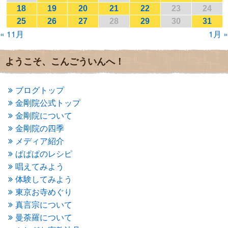
2017年1月
(2)
18
19
20
21
22
23
24
2016年12月
(4)
25
26
27
28
29
30
31
2016年11月
(3)
« 11月
1月 »
2016年10月
(1)
2016年9月
(3)
2016年8月
(2)
ようこそ、こんごういんへ！
2016年7月
(3)
2016年6月
(2)
2016年5月
(3)
ブログトップ
2016年4月
(4)
金剛院公式トップ
2016年3月
(4)
金剛院について
2016年2月
(5)
金剛院の四季
2016年1月
(3)
メディア紹介
2015年12月
(6)
2015年11月
(4)
ぱぱぱのレシピ
2015年10月
(4)
唱えてみよう
2015年9月
(3)
体験してみよう
2015年8月
(4)
東京お寺めぐり
2015年7月
(4)
真言宗について
2015年6月
(3)
2015年5月
(1)
曼荼羅について
2015年4月
(1)