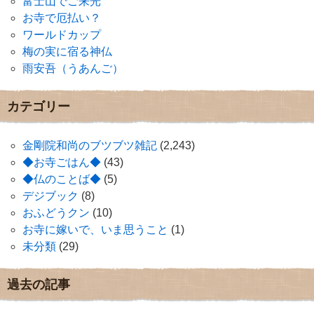
富士山でご来光
お寺で厄払い？
ワールドカップ
梅の実に宿る神仏
雨安吾（うあんご）
カテゴリー
金剛院和尚のブツブツ雑記
(2,243)
◆お寺ごはん◆
(43)
◆仏のことば◆
(5)
デジブック
(8)
おふどうクン
(10)
お寺に嫁いで、いま思うこと
(1)
未分類
(29)
過去の記事