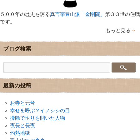
５００年の歴史を誇る
真言宗豊山派「金剛院」
第３３世の住職
です。
もっと見る
ブログ検索
最新の投稿
お寺と元号
幸せを呼ぶ？イノシシの目
掃除で悟りを開いた人物
夜長と長夜
灼熱地獄