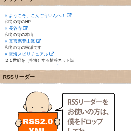
2012年10月
(5)
2012年9月
(8)
ようこそ、こんごういんへ！
2012年8月
(9)
和尚の寺のHP
2012年7月
(10)
長谷寺
2012年6月
(14)
2012年5月
(16)
和尚の寺の本山
2012年4月
(16)
真言宗豊山派
2012年3月
(17)
和尚の寺の宗派です
2012年2月
(20)
空海スピリチュアル
2012年1月
(25)
２１世紀を（空海）する情報ネット誌
2011年12月
(22)
クリプロホームページ
2011年11月
(28)
地域のライターさんです
RSSリーダー
2011年10月
(31)
小豆島 圓満寺
2011年9月
(24)
小豆島霊場第７４番のお寺
2011年8月
(21)
新聞屋の道具箱
2011年7月
(18)
新聞社で使われる用語の解説など
2011年6月
(13)
makotoさんの御符内巡礼記
2011年5月
(15)
東京の巡礼記です
2011年4月
(17)
POLYHEDON
2011年3月
(15)
いろいろなことが書いてあるよ
2011年2月
(22)