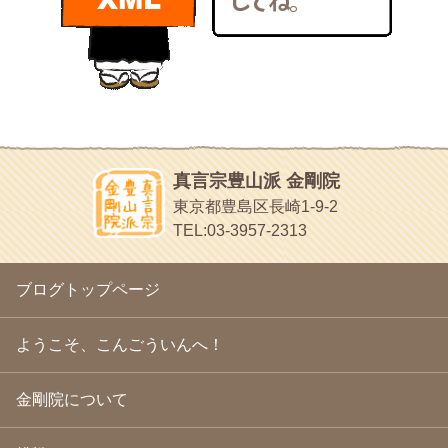
bunchan
2011年1月
(22)
あちこち行って！
2010年12月
(21)
目白鍼灸院
2010年11月
(14)
日本人の繊細な体質にあわせた、やさしく気持ちよい鍼灸治療で
2010年10月
(13)
す
2010年9月
(16)
イッパイイチゴ
2010年8月
(13)
おもわず食べたくなっちゃう
2010年7月
(19)
2010年6月
(18)
ほうげん日記
2010年5月
(22)
放言じゃなくて和尚さんの名前だよ
真言宗豊山派 金剛院
2010年4月
(25)
面白いサイトみつけたよ。
東京都豊島区長崎1-9-2
2010年3月
(22)
ヘェ～という感じ
TEL:03-3957-2313
2010年2月
(23)
chocolab.Air♪DIALY
2010年1月
(23)
ラブラドールのワンちゃんがかわいいよ
2009年12月
(18)
ブログトップページ
2009年11月
(20)
2009年10月
(20)
2009年9月
(20)
ようこそ、こんごういんへ！
2009年8月
(18)
2009年7月
(21)
金剛院について
2009年6月
(22)
2009年5月
(20)
2009年4月
(24)