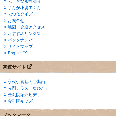
ふしぎな密教法具
2015年3月
(3)
まんが小坊主くん
2015年2月
(3)
ぶつ仏クイズ
2015年1月
(1)
お問合せ
2014年12月
(2)
2014年9月
(1)
地図・交通アクセス
2014年5月
(1)
おすすめリンク集
2014年4月
(4)
バックナンバー
2014年1月
(1)
サイトマップ
2013年11月
(4)
English
2013年10月
(2)
2013年9月
(4)
2013年8月
(7)
関連サイト
2013年7月
(7)
2013年6月
(6)
2013年5月
(13)
永代供養墓のご案内
2013年4月
(1)
赤門テラス「なゆた」
2013年3月
(4)
金剛院紹介ビデオ
2013年2月
(6)
金剛院キッズ
2013年1月
(6)
2012年12月
(7)
2012年11月
(7)
ブックマーク