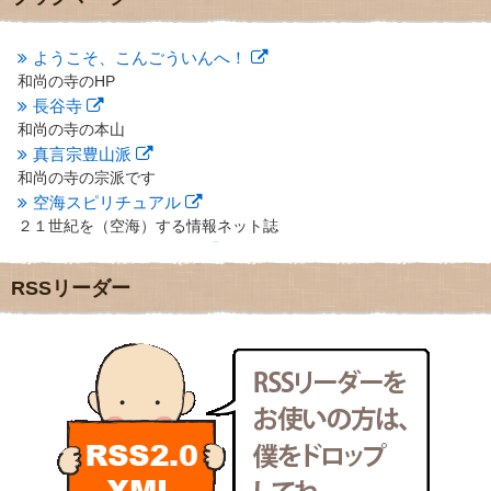
2012年10月
(5)
2012年9月
(8)
ようこそ、こんごういんへ！
2012年8月
(9)
和尚の寺のHP
2012年7月
(10)
長谷寺
2012年6月
(14)
2012年5月
(16)
和尚の寺の本山
2012年4月
(16)
真言宗豊山派
2012年3月
(17)
和尚の寺の宗派です
2012年2月
(20)
空海スピリチュアル
2012年1月
(25)
２１世紀を（空海）する情報ネット誌
2011年12月
(22)
クリプロホームページ
2011年11月
(28)
地域のライターさんです
RSSリーダー
2011年10月
(31)
小豆島 圓満寺
2011年9月
(24)
小豆島霊場第７４番のお寺
2011年8月
(21)
新聞屋の道具箱
2011年7月
(18)
新聞社で使われる用語の解説など
2011年6月
(13)
makotoさんの御符内巡礼記
2011年5月
(15)
東京の巡礼記です
2011年4月
(17)
POLYHEDON
2011年3月
(15)
いろいろなことが書いてあるよ
2011年2月
(22)