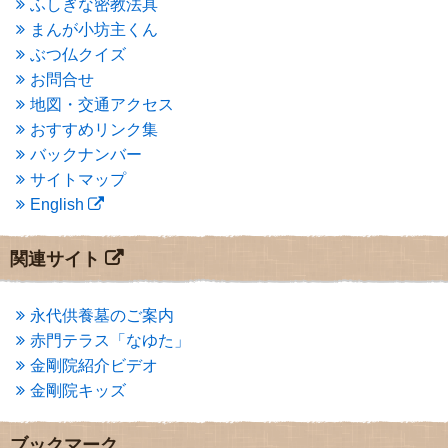
ふしぎな密教法具
2015年3月
(3)
まんが小坊主くん
2015年2月
(3)
ぶつ仏クイズ
2015年1月
(1)
お問合せ
2014年12月
(2)
2014年9月
(1)
地図・交通アクセス
2014年5月
(1)
おすすめリンク集
2014年4月
(4)
バックナンバー
2014年1月
(1)
サイトマップ
2013年11月
(4)
English
2013年10月
(2)
2013年9月
(4)
2013年8月
(7)
関連サイト
2013年7月
(7)
2013年6月
(6)
2013年5月
(13)
永代供養墓のご案内
2013年4月
(1)
赤門テラス「なゆた」
2013年3月
(4)
金剛院紹介ビデオ
2013年2月
(6)
金剛院キッズ
2013年1月
(6)
2012年12月
(7)
2012年11月
(7)
ブックマーク