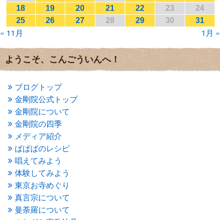
2017年1月
(2)
18
19
20
21
22
23
24
2016年12月
(4)
25
26
27
28
29
30
31
2016年11月
(3)
« 11月
1月 »
2016年10月
(1)
2016年9月
(3)
2016年8月
(2)
ようこそ、こんごういんへ！
2016年7月
(3)
2016年6月
(2)
2016年5月
(3)
ブログトップ
2016年4月
(4)
金剛院公式トップ
2016年3月
(4)
金剛院について
2016年2月
(5)
金剛院の四季
2016年1月
(3)
メディア紹介
2015年12月
(6)
2015年11月
(4)
ぱぱぱのレシピ
2015年10月
(4)
唱えてみよう
2015年9月
(3)
体験してみよう
2015年8月
(4)
東京お寺めぐり
2015年7月
(4)
真言宗について
2015年6月
(3)
2015年5月
(1)
曼荼羅について
2015年4月
(1)