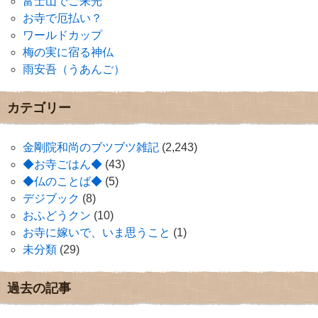
富士山でご来光
お寺で厄払い？
ワールドカップ
梅の実に宿る神仏
雨安吾（うあんご）
カテゴリー
金剛院和尚のブツブツ雑記
(2,243)
◆お寺ごはん◆
(43)
◆仏のことば◆
(5)
デジブック
(8)
おふどうクン
(10)
お寺に嫁いで、いま思うこと
(1)
未分類
(29)
過去の記事