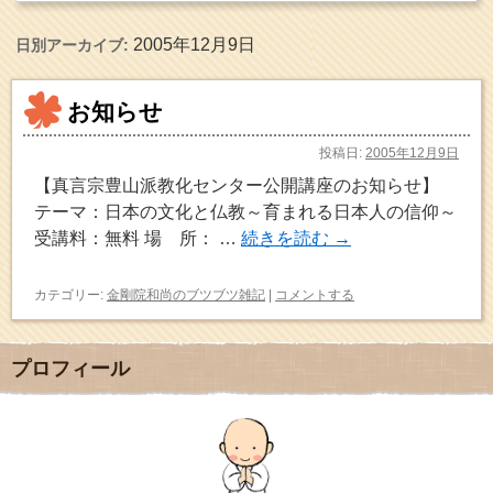
2005年12月9日
日別アーカイブ:
お知らせ
投稿日:
2005年12月9日
【真言宗豊山派教化センター公開講座のお知らせ】
テーマ：日本の文化と仏教～育まれる日本人の信仰～
受講料：無料 場 所： …
続きを読む
→
カテゴリー:
金剛院和尚のブツブツ雑記
|
コメントする
プロフィール