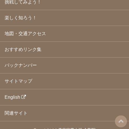
挑戦してみよう！
2009年3月
(21)
2009年2月
(19)
楽しく知ろう！
2009年1月
(25)
2008年12月
(22)
2008年11月
(23)
地図・交通アクセス
2008年10月
(31)
2008年9月
(24)
2008年8月
(24)
おすすめリンク集
2008年7月
(23)
2008年6月
(23)
バックナンバー
2008年5月
(21)
2008年4月
(22)
2008年3月
(24)
サイトマップ
2008年2月
(21)
2008年1月
(23)
2007年12月
(26)
English
2007年11月
(25)
2007年10月
(24)
関連サイト
2007年9月
(23)
2007年8月
(26)
2007年7月
(25)