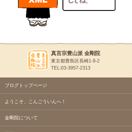
bunchan
2011年1月
(22)
あちこち行って！
2010年12月
(21)
目白鍼灸院
2010年11月
(14)
日本人の繊細な体質にあわせた、やさしく気持ちよい鍼灸治療で
2010年10月
(13)
す
2010年9月
(16)
イッパイイチゴ
2010年8月
(13)
おもわず食べたくなっちゃう
2010年7月
(19)
2010年6月
(18)
ほうげん日記
2010年5月
(22)
放言じゃなくて和尚さんの名前だよ
真言宗豊山派 金剛院
2010年4月
(25)
面白いサイトみつけたよ。
東京都豊島区長崎1-9-2
2010年3月
(22)
ヘェ～という感じ
TEL:03-3957-2313
2010年2月
(23)
chocolab.Air♪DIALY
2010年1月
(23)
ラブラドールのワンちゃんがかわいいよ
2009年12月
(18)
ブログトップページ
2009年11月
(20)
2009年10月
(20)
2009年9月
(20)
ようこそ、こんごういんへ！
2009年8月
(18)
2009年7月
(21)
金剛院について
2009年6月
(22)
2009年5月
(20)
2009年4月
(24)