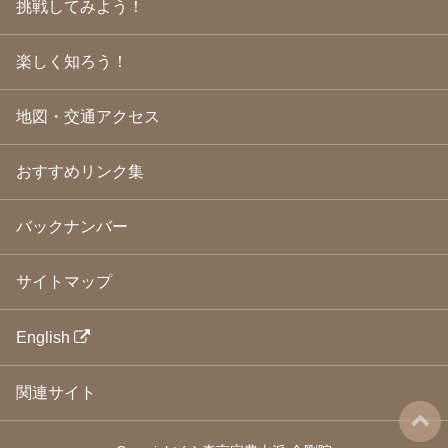
挑戦してみよう！
2009年3月
(21)
2009年2月
(19)
楽しく知ろう！
2009年1月
(25)
2008年12月
(22)
2008年11月
(23)
地図・交通アクセス
2008年10月
(31)
2008年9月
(24)
2008年8月
(24)
おすすめリンク集
2008年7月
(23)
2008年6月
(23)
バックナンバー
2008年5月
(21)
2008年4月
(22)
2008年3月
(24)
サイトマップ
2008年2月
(21)
2008年1月
(23)
2007年12月
(26)
English
2007年11月
(25)
2007年10月
(24)
関連サイト
2007年9月
(23)
2007年8月
(26)
2007年7月
(25)