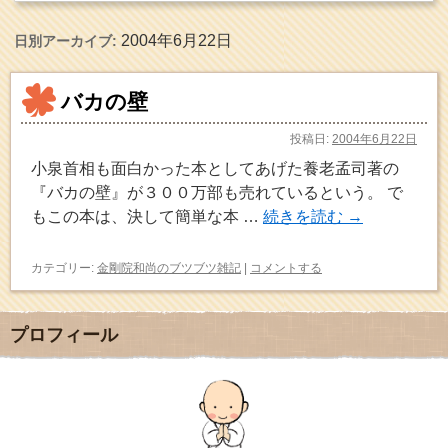
2004年6月22日
日別アーカイブ:
バカの壁
投稿日:
2004年6月22日
小泉首相も面白かった本としてあげた養老孟司著の
『バカの壁』が３００万部も売れているという。 で
もこの本は、決して簡単な本 …
続きを読む
→
カテゴリー:
金剛院和尚のブツブツ雑記
|
コメントする
プロフィール