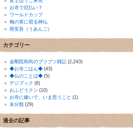
富士山でご来光
お寺で厄払い？
ワールドカップ
梅の実に宿る神仏
雨安吾（うあんご）
カテゴリー
金剛院和尚のブツブツ雑記
(2,243)
◆お寺ごはん◆
(43)
◆仏のことば◆
(5)
デジブック
(8)
おふどうクン
(10)
お寺に嫁いで、いま思うこと
(1)
未分類
(29)
過去の記事