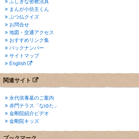
ふしぎな密教法具
2015年3月
(3)
まんが小坊主くん
2015年2月
(3)
ぶつ仏クイズ
2015年1月
(1)
お問合せ
2014年12月
(2)
2014年9月
(1)
地図・交通アクセス
2014年5月
(1)
おすすめリンク集
2014年4月
(4)
バックナンバー
2014年1月
(1)
サイトマップ
2013年11月
(4)
English
2013年10月
(2)
2013年9月
(4)
2013年8月
(7)
関連サイト
2013年7月
(7)
2013年6月
(6)
2013年5月
(13)
永代供養墓のご案内
2013年4月
(1)
赤門テラス「なゆた」
2013年3月
(4)
金剛院紹介ビデオ
2013年2月
(6)
金剛院キッズ
2013年1月
(6)
2012年12月
(7)
2012年11月
(7)
ブックマーク