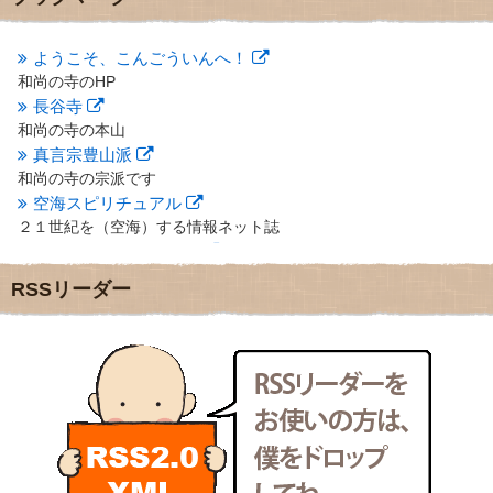
2012年10月
(5)
2012年9月
(8)
ようこそ、こんごういんへ！
2012年8月
(9)
和尚の寺のHP
2012年7月
(10)
長谷寺
2012年6月
(14)
2012年5月
(16)
和尚の寺の本山
2012年4月
(16)
真言宗豊山派
2012年3月
(17)
和尚の寺の宗派です
2012年2月
(20)
空海スピリチュアル
2012年1月
(25)
２１世紀を（空海）する情報ネット誌
2011年12月
(22)
クリプロホームページ
2011年11月
(28)
地域のライターさんです
RSSリーダー
2011年10月
(31)
小豆島 圓満寺
2011年9月
(24)
小豆島霊場第７４番のお寺
2011年8月
(21)
新聞屋の道具箱
2011年7月
(18)
新聞社で使われる用語の解説など
2011年6月
(13)
makotoさんの御符内巡礼記
2011年5月
(15)
東京の巡礼記です
2011年4月
(17)
POLYHEDON
2011年3月
(15)
いろいろなことが書いてあるよ
2011年2月
(22)