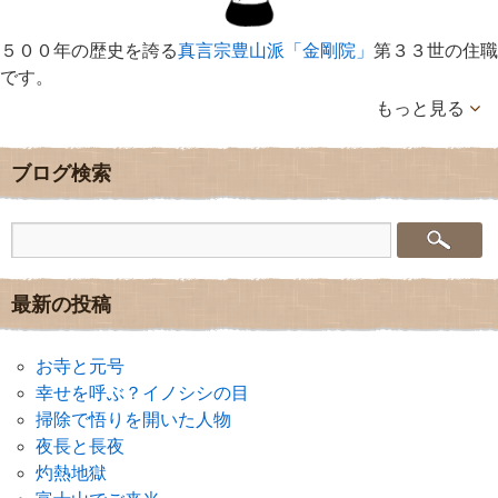
５００年の歴史を誇る
真言宗豊山派「金剛院」
第３３世の住職
です。
もっと見る
ブログ検索
最新の投稿
お寺と元号
幸せを呼ぶ？イノシシの目
掃除で悟りを開いた人物
夜長と長夜
灼熱地獄