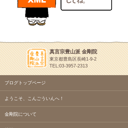
bunchan
2011年1月
(22)
あちこち行って！
2010年12月
(21)
目白鍼灸院
2010年11月
(14)
日本人の繊細な体質にあわせた、やさしく気持ちよい鍼灸治療で
2010年10月
(13)
す
2010年9月
(16)
イッパイイチゴ
2010年8月
(13)
おもわず食べたくなっちゃう
2010年7月
(19)
2010年6月
(18)
ほうげん日記
2010年5月
(22)
放言じゃなくて和尚さんの名前だよ
真言宗豊山派 金剛院
2010年4月
(25)
面白いサイトみつけたよ。
東京都豊島区長崎1-9-2
2010年3月
(22)
ヘェ～という感じ
TEL:03-3957-2313
2010年2月
(23)
chocolab.Air♪DIALY
2010年1月
(23)
ラブラドールのワンちゃんがかわいいよ
2009年12月
(18)
ブログトップページ
2009年11月
(20)
2009年10月
(20)
2009年9月
(20)
ようこそ、こんごういんへ！
2009年8月
(18)
2009年7月
(21)
金剛院について
2009年6月
(22)
2009年5月
(20)
2009年4月
(24)