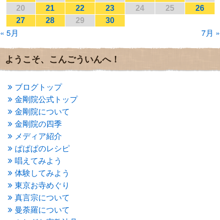
2017年1月
(2)
20
21
22
23
24
25
26
2016年12月
(4)
27
28
29
30
2016年11月
(3)
« 5月
7月 »
2016年10月
(1)
2016年9月
(3)
2016年8月
(2)
ようこそ、こんごういんへ！
2016年7月
(3)
2016年6月
(2)
2016年5月
(3)
ブログトップ
2016年4月
(4)
金剛院公式トップ
2016年3月
(4)
金剛院について
2016年2月
(5)
金剛院の四季
2016年1月
(3)
メディア紹介
2015年12月
(6)
2015年11月
(4)
ぱぱぱのレシピ
2015年10月
(4)
唱えてみよう
2015年9月
(3)
体験してみよう
2015年8月
(4)
東京お寺めぐり
2015年7月
(4)
真言宗について
2015年6月
(3)
2015年5月
(1)
曼荼羅について
2015年4月
(1)