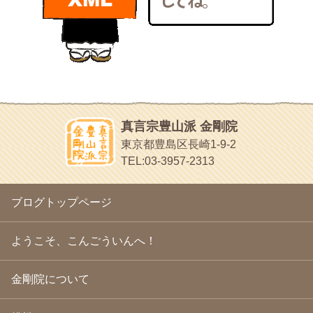
bunchan
2011年1月
(22)
あちこち行って！
2010年12月
(21)
目白鍼灸院
2010年11月
(14)
日本人の繊細な体質にあわせた、やさしく気持ちよい鍼灸治療で
2010年10月
(13)
す
2010年9月
(16)
イッパイイチゴ
2010年8月
(13)
おもわず食べたくなっちゃう
2010年7月
(19)
2010年6月
(18)
ほうげん日記
2010年5月
(22)
放言じゃなくて和尚さんの名前だよ
真言宗豊山派 金剛院
2010年4月
(25)
面白いサイトみつけたよ。
東京都豊島区長崎1-9-2
2010年3月
(22)
ヘェ～という感じ
TEL:03-3957-2313
2010年2月
(23)
chocolab.Air♪DIALY
2010年1月
(23)
ラブラドールのワンちゃんがかわいいよ
2009年12月
(18)
ブログトップページ
2009年11月
(20)
2009年10月
(20)
2009年9月
(20)
ようこそ、こんごういんへ！
2009年8月
(18)
2009年7月
(21)
金剛院について
2009年6月
(22)
2009年5月
(20)
2009年4月
(24)