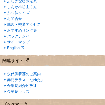
ふしぎな密教法具
2015年3月
(3)
まんが小坊主くん
2015年2月
(3)
ぶつ仏クイズ
2015年1月
(1)
お問合せ
2014年12月
(2)
2014年9月
(1)
地図・交通アクセス
2014年5月
(1)
おすすめリンク集
2014年4月
(4)
バックナンバー
2014年1月
(1)
サイトマップ
2013年11月
(4)
English
2013年10月
(2)
2013年9月
(4)
2013年8月
(7)
関連サイト
2013年7月
(7)
2013年6月
(6)
2013年5月
(13)
永代供養墓のご案内
2013年4月
(1)
赤門テラス「なゆた」
2013年3月
(4)
金剛院紹介ビデオ
2013年2月
(6)
金剛院キッズ
2013年1月
(6)
2012年12月
(7)
2012年11月
(7)
ブックマーク