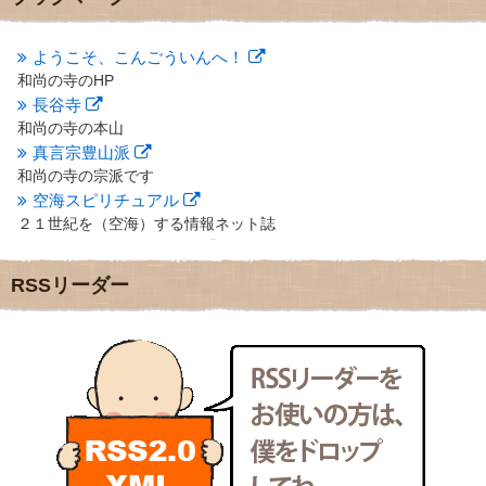
2012年10月
(5)
2012年9月
(8)
ようこそ、こんごういんへ！
2012年8月
(9)
和尚の寺のHP
2012年7月
(10)
長谷寺
2012年6月
(14)
2012年5月
(16)
和尚の寺の本山
2012年4月
(16)
真言宗豊山派
2012年3月
(17)
和尚の寺の宗派です
2012年2月
(20)
空海スピリチュアル
2012年1月
(25)
２１世紀を（空海）する情報ネット誌
2011年12月
(22)
クリプロホームページ
2011年11月
(28)
地域のライターさんです
RSSリーダー
2011年10月
(31)
小豆島 圓満寺
2011年9月
(24)
小豆島霊場第７４番のお寺
2011年8月
(21)
新聞屋の道具箱
2011年7月
(18)
新聞社で使われる用語の解説など
2011年6月
(13)
makotoさんの御符内巡礼記
2011年5月
(15)
東京の巡礼記です
2011年4月
(17)
POLYHEDON
2011年3月
(15)
いろいろなことが書いてあるよ
2011年2月
(22)