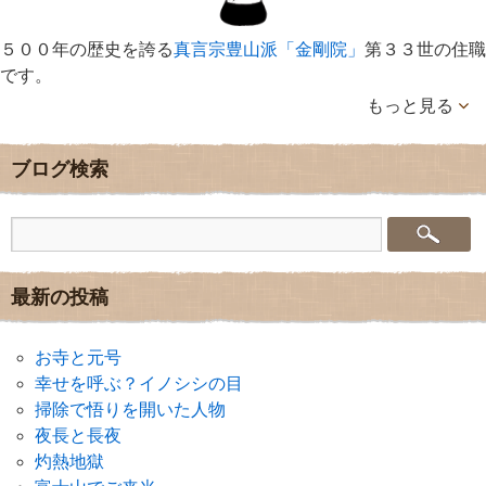
５００年の歴史を誇る
真言宗豊山派「金剛院」
第３３世の住職
です。
もっと見る
ブログ検索
最新の投稿
お寺と元号
幸せを呼ぶ？イノシシの目
掃除で悟りを開いた人物
夜長と長夜
灼熱地獄