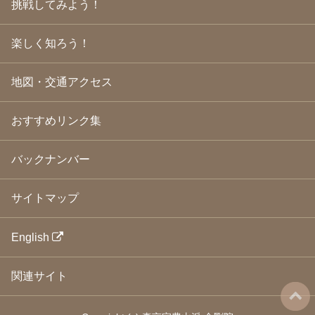
挑戦してみよう！
2009年3月
(21)
2009年2月
(19)
楽しく知ろう！
2009年1月
(25)
2008年12月
(22)
2008年11月
(23)
地図・交通アクセス
2008年10月
(31)
2008年9月
(24)
2008年8月
(24)
おすすめリンク集
2008年7月
(23)
2008年6月
(23)
バックナンバー
2008年5月
(21)
2008年4月
(22)
2008年3月
(24)
サイトマップ
2008年2月
(21)
2008年1月
(23)
2007年12月
(26)
English
2007年11月
(25)
2007年10月
(24)
関連サイト
2007年9月
(23)
2007年8月
(26)
2007年7月
(25)