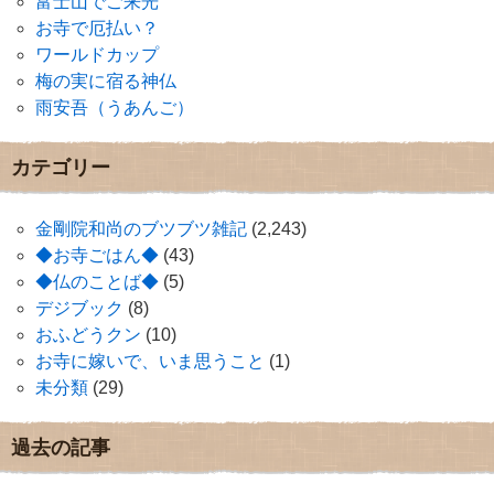
富士山でご来光
お寺で厄払い？
ワールドカップ
梅の実に宿る神仏
雨安吾（うあんご）
カテゴリー
金剛院和尚のブツブツ雑記
(2,243)
◆お寺ごはん◆
(43)
◆仏のことば◆
(5)
デジブック
(8)
おふどうクン
(10)
お寺に嫁いで、いま思うこと
(1)
未分類
(29)
過去の記事