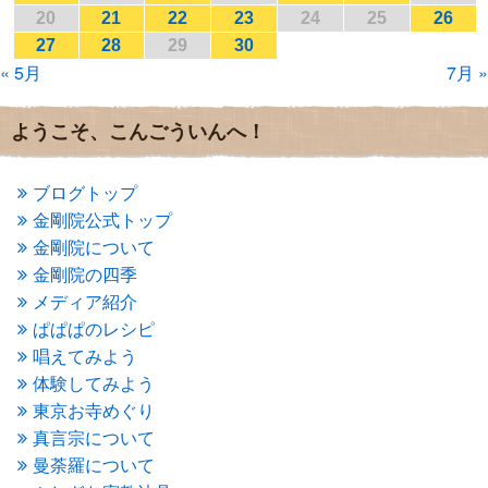
2017年1月
(2)
20
21
22
23
24
25
26
2016年12月
(4)
27
28
29
30
2016年11月
(3)
« 5月
7月 »
2016年10月
(1)
2016年9月
(3)
2016年8月
(2)
ようこそ、こんごういんへ！
2016年7月
(3)
2016年6月
(2)
2016年5月
(3)
ブログトップ
2016年4月
(4)
金剛院公式トップ
2016年3月
(4)
金剛院について
2016年2月
(5)
金剛院の四季
2016年1月
(3)
メディア紹介
2015年12月
(6)
2015年11月
(4)
ぱぱぱのレシピ
2015年10月
(4)
唱えてみよう
2015年9月
(3)
体験してみよう
2015年8月
(4)
東京お寺めぐり
2015年7月
(4)
真言宗について
2015年6月
(3)
2015年5月
(1)
曼荼羅について
2015年4月
(1)