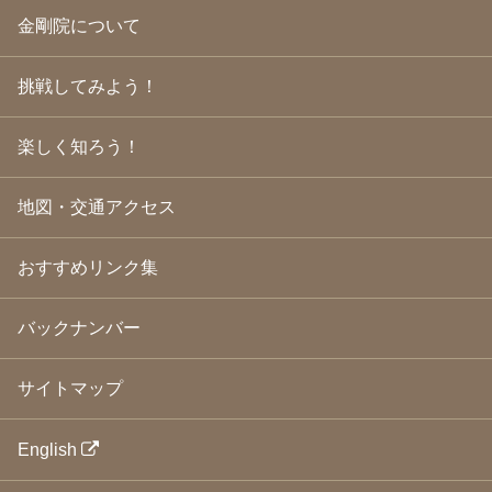
2009年6月
(22)
金剛院について
2009年5月
(20)
2009年4月
(24)
2009年3月
(21)
挑戦してみよう！
2009年2月
(19)
2009年1月
(25)
2008年12月
(22)
楽しく知ろう！
2008年11月
(23)
2008年10月
(31)
地図・交通アクセス
2008年9月
(24)
2008年8月
(24)
2008年7月
(23)
おすすめリンク集
2008年6月
(23)
2008年5月
(21)
2008年4月
(22)
バックナンバー
2008年3月
(24)
2008年2月
(21)
サイトマップ
2008年1月
(23)
2007年12月
(26)
2007年11月
(25)
English
2007年10月
(24)
2007年9月
(23)