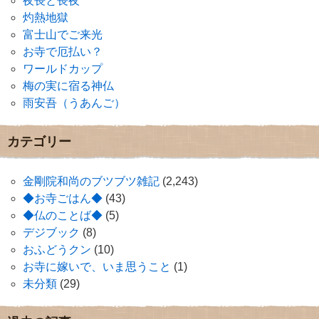
夜長と長夜
灼熱地獄
富士山でご来光
お寺で厄払い？
ワールドカップ
梅の実に宿る神仏
雨安吾（うあんご）
カテゴリー
金剛院和尚のブツブツ雑記
(2,243)
◆お寺ごはん◆
(43)
◆仏のことば◆
(5)
デジブック
(8)
おふどうクン
(10)
お寺に嫁いで、いま思うこと
(1)
未分類
(29)