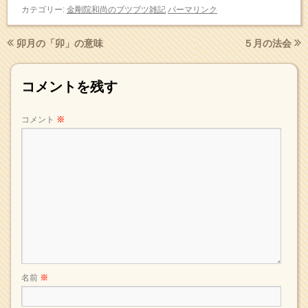
カテゴリー:
金剛院和尚のブツブツ雑記
パーマリンク
卯月の「卯」の意味
５月の法会
コメントを残す
コメント
※
名前
※