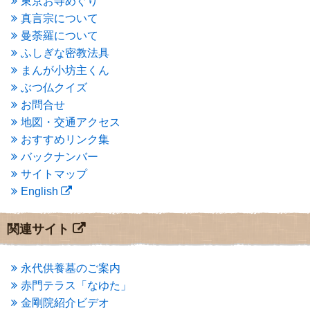
東京お寺めぐり
2015年6月
(3)
2015年5月
(1)
真言宗について
2015年4月
(1)
曼荼羅について
2015年3月
(3)
ふしぎな密教法具
2015年2月
(3)
まんが小坊主くん
2015年1月
(1)
ぶつ仏クイズ
2014年12月
(2)
2014年9月
(1)
お問合せ
2014年5月
(1)
地図・交通アクセス
2014年4月
(4)
おすすめリンク集
2014年1月
(1)
バックナンバー
2013年11月
(4)
サイトマップ
2013年10月
(2)
English
2013年9月
(4)
2013年8月
(7)
2013年7月
(7)
関連サイト
2013年6月
(6)
2013年5月
(13)
2013年4月
(1)
永代供養墓のご案内
2013年3月
(4)
赤門テラス「なゆた」
2013年2月
(6)
金剛院紹介ビデオ
2013年1月
(6)