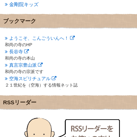
金剛院キッズ
2012年12月
(7)
2012年11月
(7)
2012年10月
(5)
ブックマーク
2012年9月
(8)
2012年8月
(9)
2012年7月
(10)
ようこそ、こんごういんへ！
2012年6月
(14)
和尚の寺のHP
2012年5月
(16)
長谷寺
2012年4月
(16)
和尚の寺の本山
2012年3月
(17)
真言宗豊山派
2012年2月
(20)
和尚の寺の宗派です
2012年1月
(25)
空海スピリチュアル
2011年12月
(22)
２１世紀を（空海）する情報ネット誌
2011年11月
(28)
クリプロホームページ
2011年10月
(31)
地域のライターさんです
2011年9月
(24)
RSSリーダー
小豆島 圓満寺
2011年8月
(21)
小豆島霊場第７４番のお寺
2011年7月
(18)
新聞屋の道具箱
2011年6月
(13)
新聞社で使われる用語の解説など
2011年5月
(15)
makotoさんの御符内巡礼記
2011年4月
(17)