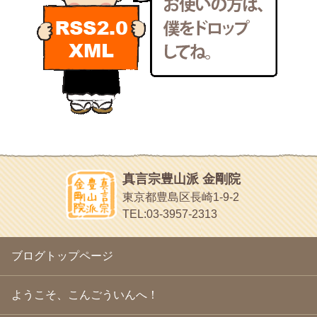
東京の巡礼記です
2011年3月
(15)
POLYHEDON
2011年2月
(22)
いろいろなことが書いてあるよ
2011年1月
(22)
bunchan
2010年12月
(21)
あちこち行って！
2010年11月
(14)
2010年10月
(13)
目白鍼灸院
2010年9月
(16)
日本人の繊細な体質にあわせた、やさしく気持ちよい鍼灸治療で
2010年8月
(13)
す
2010年7月
(19)
イッパイイチゴ
2010年6月
(18)
おもわず食べたくなっちゃう
2010年5月
(22)
ほうげん日記
2010年4月
(25)
放言じゃなくて和尚さんの名前だよ
真言宗豊山派 金剛院
2010年3月
(22)
面白いサイトみつけたよ。
東京都豊島区長崎1-9-2
2010年2月
(23)
ヘェ～という感じ
TEL:03-3957-2313
2010年1月
(23)
chocolab.Air♪DIALY
2009年12月
(18)
ラブラドールのワンちゃんがかわいいよ
2009年11月
(20)
ブログトップページ
2009年10月
(20)
2009年9月
(20)
2009年8月
(18)
ようこそ、こんごういんへ！
2009年7月
(21)