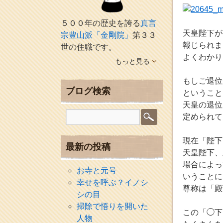
５００年の歴史を誇る
真言
天皇陛下が
宗豊山派「金剛院」
第３３
報じられま
世の住職です。
よくわかり
もっと見る
もしご退位
ブログ検索
ということ
天皇の退位
定められて
現在「陛下
最新の投稿
天皇陛下、
場合によっ
お寺と元号
いうことに
幸せを呼ぶ？イノシ
尊称は「殿
シの目
掃除で悟りを開いた
この「◯下
人物