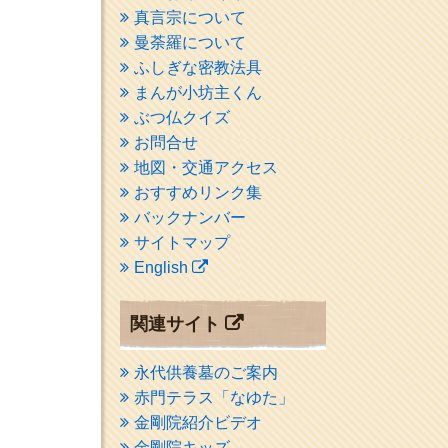
真言宗について
曼荼羅について
ふしぎな密教法具
まんが小坊主くん
ぶつ仏クイズ
お問合せ
地図・交通アクセス
おすすめリンク集
バックナンバー
サイトマップ
English
関連サイト
永代供養墓のご案内
赤門テラス「なゆた」
金剛院紹介ビデオ
金剛院キッズ