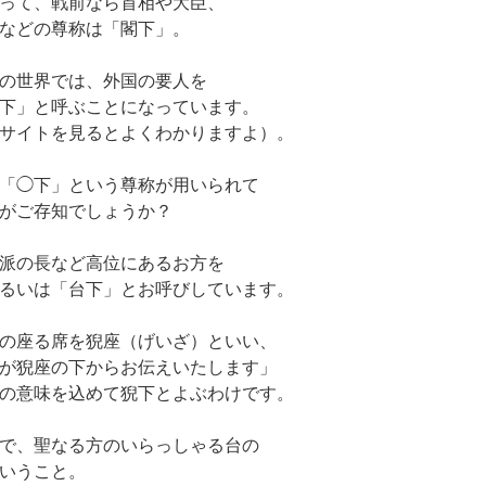
って、戦前なら首相や大臣、
などの尊称は「閣下」。
の世界では、外国の要人を
下」と呼ぶことになっています。
サイトを見るとよくわかりますよ）。
「◯下」という尊称が用いられて
がご存知でしょうか？
派の長など高位にあるお方を
るいは「台下」とお呼びしています。
の座る席を猊座（げいざ）といい、
が猊座の下からお伝えいたします」
の意味を込めて猊下とよぶわけです。
で、聖なる方のいらっしゃる台の
いうこと。