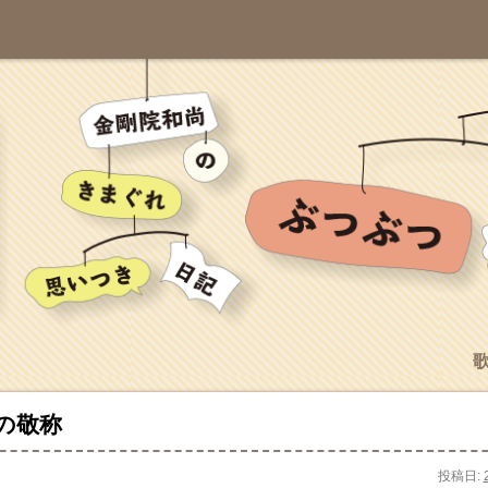
の敬称
投稿日: