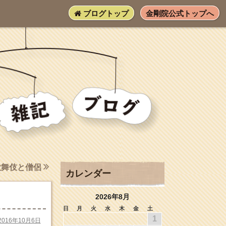
ブログトップ
金剛院公式トップへ
歌舞伎と僧侶
カレンダー
2026年8月
日
月
火
水
木
金
土
1
2016年10月6日