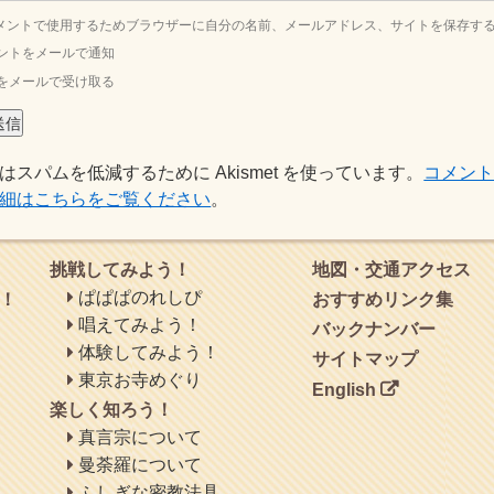
メントで使用するためブラウザーに自分の名前、メールアドレス、サイトを保存す
ントをメールで通知
をメールで受け取る
はスパムを低減するために Akismet を使っています。
コメン
細はこちらをご覧ください
。
挑戦してみよう！
地図・交通アクセス
ぱぱぱのれしぴ
！
おすすめリンク集
唱えてみよう！
バックナンバー
体験してみよう！
サイトマップ
東京お寺めぐり
English
楽しく知ろう！
真言宗について
曼荼羅について
ふしぎな密教法具