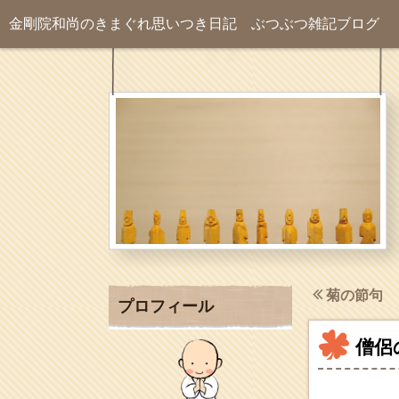
金剛院和尚のきまぐれ思いつき日記
ぶつぶつ雑記ブログ
菊の節句
プロフィール
僧侶