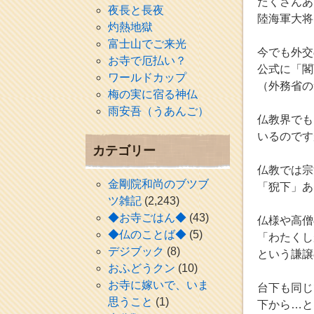
たくさんあ
夜長と長夜
陸海軍大将
灼熱地獄
富士山でご来光
今でも外交
お寺で厄払い？
公式に「閣
ワールドカップ
（外務省の
梅の実に宿る神仏
雨安吾（うあんご）
仏教界でも
いるのです
カテゴリー
仏教では宗
金剛院和尚のブツブ
「猊下」あ
ツ雑記
(2,243)
◆お寺ごはん◆
(43)
仏様や高僧
◆仏のことば◆
(5)
「わたくし
デジブック
(8)
という謙譲
おふどうクン
(10)
お寺に嫁いで、いま
台下も同じ
思うこと
(1)
下から…と