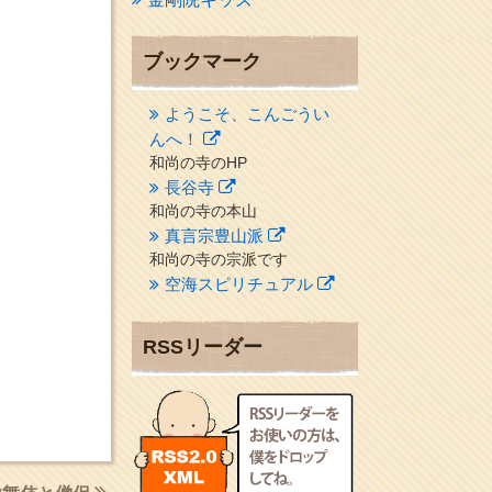
ブックマーク
ようこそ、こんごうい
んへ！
和尚の寺のHP
長谷寺
和尚の寺の本山
真言宗豊山派
和尚の寺の宗派です
空海スピリチュアル
２１世紀を（空海）する情
報ネット誌
RSSリーダー
クリプロホームページ
地域のライターさんです
小豆島 圓満寺
小豆島霊場第７４番のお寺
新聞屋の道具箱