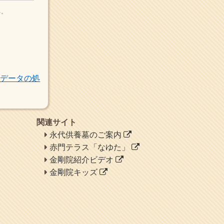
よ。
る。
ヘェ～という感じ
chocolab.Air♪DIALY
ラブラドールのワンちゃん
がかわいいよ
トデータの処
関連サイト
永代供養墓のご案内
赤門テラス「なゆた」
金剛院紹介ビデオ
金剛院キッズ