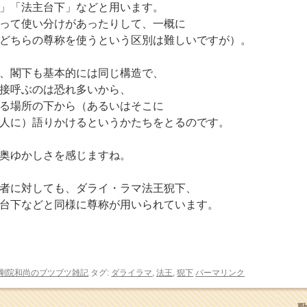
」「法主台下」などと用います。
って使い分けがあったりして、一概に
どちらの尊称を使うという区別は難しいですが）。
、閣下も基本的には同じ構造で、
接呼ぶのは恐れ多いから、
る場所の下から（あるいはそこに
人に）語りかけるというかたちをとるのです。
奥ゆかしさを感じますね。
者に対しても、ダライ・ラマ法王猊下、
台下などと同様に尊称が用いられています。
剛院和尚のブツブツ雑記
タグ:
ダライラマ
,
法王
,
猊下
パーマリンク