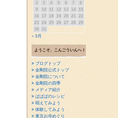
2
3
4
5
6
7
8
9
10
11
12
13
14
15
16
17
18
19
20
21
22
23
24
25
26
27
28
29
30
31
« 3月
ようこそ、こんごういんへ！
ブログトップ
金剛院公式トップ
金剛院について
金剛院の四季
メディア紹介
ぱぱぱのレシピ
唱えてみよう
体験してみよう
東京お寺めぐり