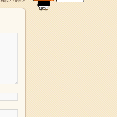
歌舞伎と僧侶
新聞社で使われる用語の解
説など
makotoさんの御符内巡
礼記
東京の巡礼記です
POLYHEDON
いろいろなことが書いてあ
るよ
bunchan
あちこち行って！
目白鍼灸院
日本人の繊細な体質にあわ
せた、やさしく気持ちよい
鍼灸治療です
イッパイイチゴ
おもわず食べたくなっちゃ
う
ほうげん日記
放言じゃなくて和尚さんの
名前だよ
面白いサイトみつけた