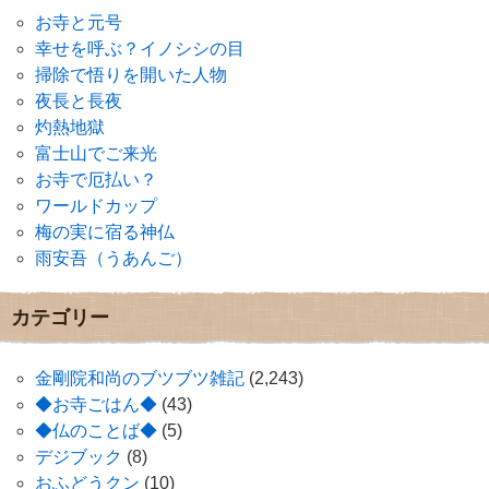
お寺と元号
幸せを呼ぶ？イノシシの目
掃除で悟りを開いた人物
夜長と長夜
灼熱地獄
富士山でご来光
お寺で厄払い？
ワールドカップ
梅の実に宿る神仏
雨安吾（うあんご）
カテゴリー
金剛院和尚のブツブツ雑記
(2,243)
◆お寺ごはん◆
(43)
◆仏のことば◆
(5)
デジブック
(8)
おふどうクン
(10)