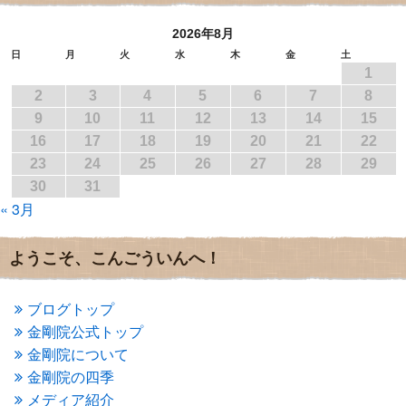
2017年7月
(1)
2026年8月
2017年6月
(1)
2017年5月
(2)
日
月
火
水
木
金
土
1
2017年4月
(2)
2017年3月
(1)
2
3
4
5
6
7
8
2017年2月
(1)
9
10
11
12
13
14
15
2017年1月
(2)
16
17
18
19
20
21
22
2016年12月
(4)
23
24
25
26
27
28
29
2016年11月
(3)
30
31
2016年10月
(1)
« 3月
2016年9月
(3)
2016年8月
(2)
2016年7月
(3)
ようこそ、こんごういんへ！
2016年6月
(2)
2016年5月
(3)
2016年4月
(4)
ブログトップ
2016年3月
(4)
金剛院公式トップ
2016年2月
(5)
金剛院について
2016年1月
(3)
金剛院の四季
2015年12月
(6)
2015年11月
(4)
メディア紹介