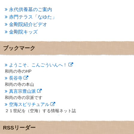
2013年5月
(13)
2013年4月
(1)
永代供養墓のご案内
2013年3月
(4)
赤門テラス「なゆた」
2013年2月
(6)
金剛院紹介ビデオ
2013年1月
(6)
金剛院キッズ
2012年12月
(7)
2012年11月
(7)
2012年10月
(5)
ブックマーク
2012年9月
(8)
2012年8月
(9)
2012年7月
(10)
ようこそ、こんごういんへ！
2012年6月
(14)
和尚の寺のHP
2012年5月
(16)
長谷寺
2012年4月
(16)
和尚の寺の本山
2012年3月
(17)
真言宗豊山派
2012年2月
(20)
和尚の寺の宗派です
2012年1月
(25)
空海スピリチュアル
2011年12月
(22)
２１世紀を（空海）する情報ネット誌
2011年11月
(28)
クリプロホームページ
2011年10月
(31)
地域のライターさんです
2011年9月
(24)
RSSリーダー
小豆島 圓満寺
2011年8月
(21)