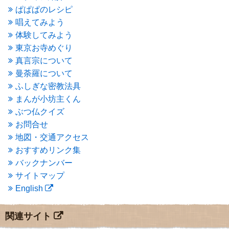
2015年10月
(4)
ぱぱぱのレシピ
2015年9月
(3)
唱えてみよう
2015年8月
(4)
体験してみよう
2015年7月
(4)
東京お寺めぐり
2015年6月
(3)
2015年5月
(1)
真言宗について
2015年4月
(1)
曼荼羅について
2015年3月
(3)
ふしぎな密教法具
2015年2月
(3)
まんが小坊主くん
2015年1月
(1)
ぶつ仏クイズ
2014年12月
(2)
2014年9月
(1)
お問合せ
2014年5月
(1)
地図・交通アクセス
2014年4月
(4)
おすすめリンク集
2014年1月
(1)
バックナンバー
2013年11月
(4)
サイトマップ
2013年10月
(2)
English
2013年9月
(4)
2013年8月
(7)
2013年7月
(7)
関連サイト
2013年6月
(6)