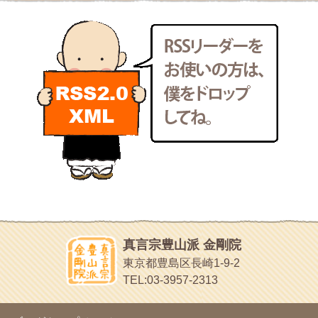
小豆島霊場第７４番のお寺
2011年7月
(18)
新聞屋の道具箱
2011年6月
(13)
新聞社で使われる用語の解説など
2011年5月
(15)
makotoさんの御符内巡礼記
2011年4月
(17)
東京の巡礼記です
2011年3月
(15)
POLYHEDON
2011年2月
(22)
いろいろなことが書いてあるよ
2011年1月
(22)
bunchan
2010年12月
(21)
あちこち行って！
2010年11月
(14)
2010年10月
(13)
目白鍼灸院
2010年9月
(16)
日本人の繊細な体質にあわせた、やさしく気持ちよい鍼灸治療で
2010年8月
(13)
す
2010年7月
(19)
イッパイイチゴ
2010年6月
(18)
おもわず食べたくなっちゃう
2010年5月
(22)
ほうげん日記
2010年4月
(25)
放言じゃなくて和尚さんの名前だよ
真言宗豊山派 金剛院
2010年3月
(22)
面白いサイトみつけたよ。
東京都豊島区長崎1-9-2
2010年2月
(23)
ヘェ～という感じ
TEL:03-3957-2313
2010年1月
(23)
chocolab.Air♪DIALY
2009年12月
(18)
ラブラドールのワンちゃんがかわいいよ
2009年11月
(20)