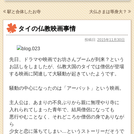
駅と合体したお寺
大仏さまは等身大？
タイの仏教映画事情
投稿日:
2015年11月30日
先日、ドラマや映画でお坊さんブームが到来？という
お話しをしましたが、仏教大国のタイでは僧侶が登場
する映画に関連して大騒動が起きていたようです。
騒動の中心になったのは「アーバット」という映画。
主人公は、あまりの不良ぶりから親に無理やり寺に
入れられてしまった青年で、結局僧侶になっても
悪行やむことなく、それどころか僧侶の身でありなが
ら
少女と恋に落ちてしまい…というストーリーだそうで