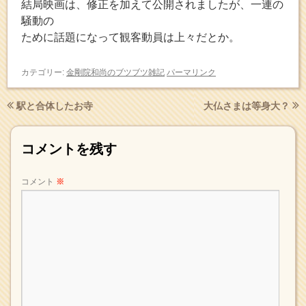
結局映画は、修正を加えて公開されましたが、一連の
騒動の
ために話題になって観客動員は上々だとか。
カテゴリー:
金剛院和尚のブツブツ雑記
パーマリンク
駅と合体したお寺
大仏さまは等身大？
コメントを残す
コメント
※