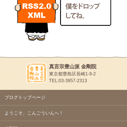
POLYHEDON
2011年2月
(22)
いろいろなことが書いてあるよ
2011年1月
(22)
bunchan
2010年12月
(21)
あちこち行って！
2010年11月
(14)
2010年10月
(13)
目白鍼灸院
2010年9月
(16)
日本人の繊細な体質にあわせた、やさしく気持ちよい鍼灸治療で
2010年8月
(13)
す
2010年7月
(19)
イッパイイチゴ
2010年6月
(18)
おもわず食べたくなっちゃう
2010年5月
(22)
ほうげん日記
2010年4月
(25)
放言じゃなくて和尚さんの名前だよ
真言宗豊山派 金剛院
2010年3月
(22)
面白いサイトみつけたよ。
東京都豊島区長崎1-9-2
2010年2月
(23)
ヘェ～という感じ
TEL:03-3957-2313
2010年1月
(23)
chocolab.Air♪DIALY
2009年12月
(18)
ラブラドールのワンちゃんがかわいいよ
2009年11月
(20)
ブログトップページ
2009年10月
(20)
2009年9月
(20)
2009年8月
(18)
ようこそ、こんごういんへ！
2009年7月
(21)
2009年6月
(22)