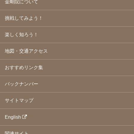
金剛院について
2009年5月
(20)
2009年4月
(24)
2009年3月
(21)
挑戦してみよう！
2009年2月
(19)
2009年1月
(25)
2008年12月
(22)
楽しく知ろう！
2008年11月
(23)
2008年10月
(31)
地図・交通アクセス
2008年9月
(24)
2008年8月
(24)
2008年7月
(23)
おすすめリンク集
2008年6月
(23)
2008年5月
(21)
2008年4月
(22)
バックナンバー
2008年3月
(24)
2008年2月
(21)
サイトマップ
2008年1月
(23)
2007年12月
(26)
2007年11月
(25)
English
2007年10月
(24)
2007年9月
(23)
関連サイト
2007年8月
(26)