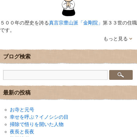
５００年の歴史を誇る
真言宗豊山派「金剛院」
第３３世の住職
です。
もっと見る
ブログ検索
最新の投稿
お寺と元号
幸せを呼ぶ？イノシシの目
掃除で悟りを開いた人物
夜長と長夜