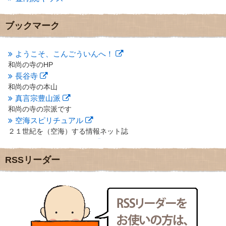
2012年11月
(7)
2012年10月
(5)
ブックマーク
2012年9月
(8)
2012年8月
(9)
2012年7月
(10)
ようこそ、こんごういんへ！
2012年6月
(14)
和尚の寺のHP
2012年5月
(16)
長谷寺
2012年4月
(16)
和尚の寺の本山
2012年3月
(17)
真言宗豊山派
2012年2月
(20)
和尚の寺の宗派です
2012年1月
(25)
空海スピリチュアル
2011年12月
(22)
２１世紀を（空海）する情報ネット誌
2011年11月
(28)
クリプロホームページ
2011年10月
(31)
地域のライターさんです
2011年9月
(24)
RSSリーダー
小豆島 圓満寺
2011年8月
(21)
小豆島霊場第７４番のお寺
2011年7月
(18)
新聞屋の道具箱
2011年6月
(13)
新聞社で使われる用語の解説など
2011年5月
(15)
makotoさんの御符内巡礼記
2011年4月
(17)
東京の巡礼記です
2011年3月
(15)