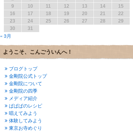
2017年2月
(1)
9
10
11
12
13
14
15
2017年1月
(2)
16
17
18
19
20
21
22
2016年12月
(4)
23
24
25
26
27
28
29
2016年11月
(3)
30
31
2016年10月
(1)
« 3月
2016年9月
(3)
2016年8月
(2)
2016年7月
(3)
ようこそ、こんごういんへ！
2016年6月
(2)
2016年5月
(3)
2016年4月
(4)
ブログトップ
2016年3月
(4)
金剛院公式トップ
2016年2月
(5)
金剛院について
2016年1月
(3)
金剛院の四季
2015年12月
(6)
2015年11月
(4)
メディア紹介
2015年10月
(4)
ぱぱぱのレシピ
2015年9月
(3)
唱えてみよう
2015年8月
(4)
体験してみよう
2015年7月
(4)
東京お寺めぐり
2015年6月
(3)