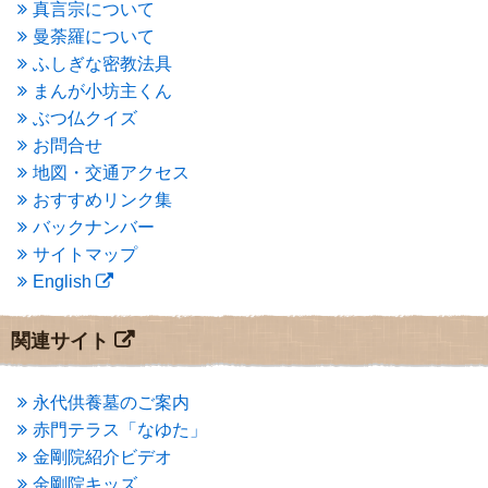
2015年5月
(1)
真言宗について
2015年4月
(1)
曼荼羅について
2015年3月
(3)
ふしぎな密教法具
2015年2月
(3)
まんが小坊主くん
2015年1月
(1)
ぶつ仏クイズ
2014年12月
(2)
2014年9月
(1)
お問合せ
2014年5月
(1)
地図・交通アクセス
2014年4月
(4)
おすすめリンク集
2014年1月
(1)
バックナンバー
2013年11月
(4)
サイトマップ
2013年10月
(2)
English
2013年9月
(4)
2013年8月
(7)
2013年7月
(7)
関連サイト
2013年6月
(6)
2013年5月
(13)
2013年4月
(1)
永代供養墓のご案内
2013年3月
(4)
赤門テラス「なゆた」
2013年2月
(6)
金剛院紹介ビデオ
2013年1月
(6)
金剛院キッズ
2012年12月
(7)