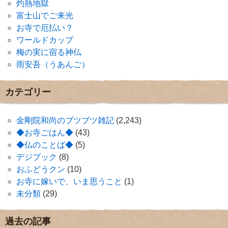
灼熱地獄
富士山でご来光
お寺で厄払い？
ワールドカップ
梅の実に宿る神仏
雨安吾（うあんご）
カテゴリー
金剛院和尚のブツブツ雑記
(2,243)
◆お寺ごはん◆
(43)
◆仏のことば◆
(5)
デジブック
(8)
おふどうクン
(10)
お寺に嫁いで、いま思うこと
(1)
未分類
(29)
過去の記事