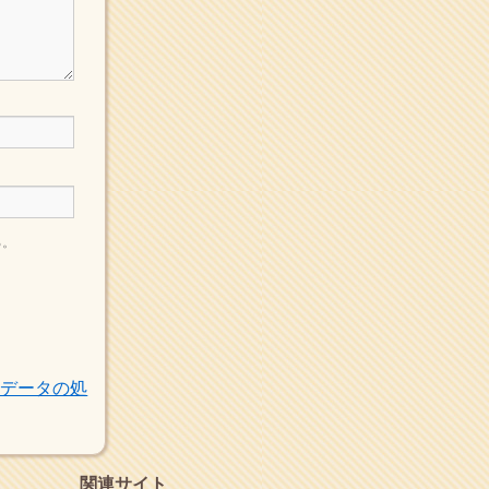
よ。
ヘェ～という感じ
chocolab.Air♪DIALY
ラブラドールのワンちゃん
がかわいいよ
る。
トデータの処
関連サイト