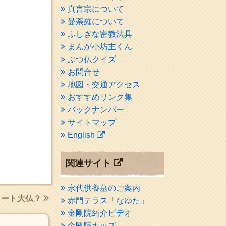
真言宗について
曼荼羅について
ふしぎな密教法具
まんが小坊主くん
ぶつ仏クイズ
お問合せ
地図・交通アクセス
おすすめリンク集
バックナンバー
サイトマップ
English
関連サイト
永代供養墓のご案内
リート大仏？
赤門テラス「なゆた」
金剛院紹介ビデオ
金剛院キッズ