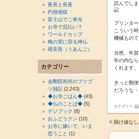
読んでしま
夜長と長夜
灼熱地獄
富士山でご来光
プリンター
お寺で厄払い？
こういう時
ワールドカップ
機械ものて
梅の実に宿る神仏
雨安吾（うあんご）
当然、年賀
年の内なら
カテゴリー
くれます。
金剛院和尚のブツブ
きっと郵便
ツ雑記
(2,243)
だろうな・
◆お寺ごはん◆
(43)
◆仏のことば◆
(5)
カテゴリー:
金
デジブック
(8)
おふどうクン
(10)
掛け値なし
お寺に嫁いで、いま
思うこと
(1)