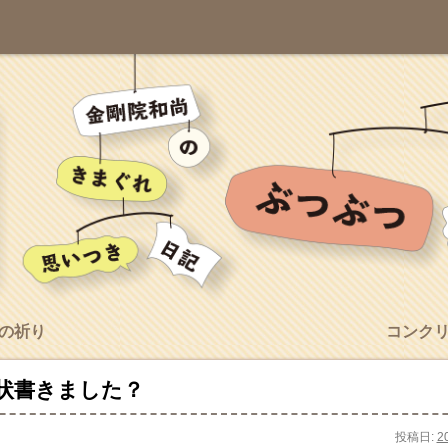
の祈り
コンク
状書きました？
投稿日:
2