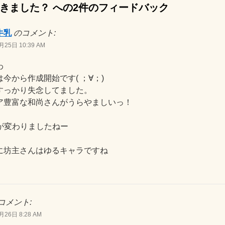
きました？
への2件のフィードバック
牛乳
のコメント:
月25日 10:39 AM
わ
今から作成開始です( ；∀；)
すっかり失念してました。
ア豊富な和尚さんがうらやましいっ！
絵が変わりましたねー
に坊主さんはゆるキャラですね
コメント:
月26日 8:28 AM