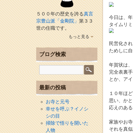
５００年の歴史を誇る
真言
今日は、年
宗豊山派「金剛院」
第３３
タイムリミ
世の住職です。
もっと見る
民営化され
ためしに自
ブログ検索
年賀状は、
完全表裏手
とか、アイ
最新の投稿
１０年ほど
思い、かと
お寺と元号
応えのある
幸せを呼ぶ？イノシ
シの目
家族やお寺
掃除で悟りを開いた
それを真似
人物