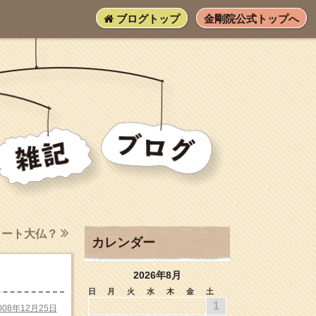
ブログトップ
金剛院公式トップへ
リート大仏？
カレンダー
2026年8月
日
月
火
水
木
金
土
1
008年12月25日