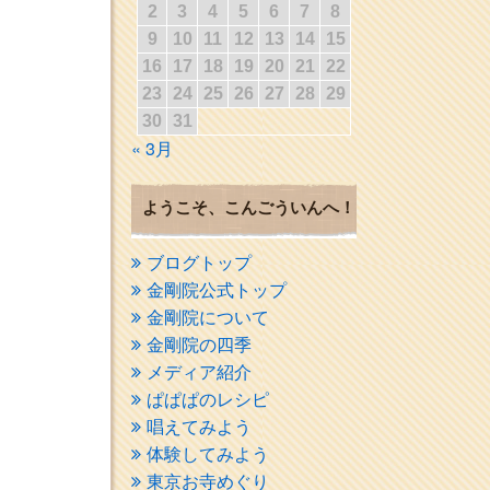
2
3
4
5
6
7
8
9
10
11
12
13
14
15
16
17
18
19
20
21
22
23
24
25
26
27
28
29
30
31
« 3月
ようこそ、こんごういんへ！
ブログトップ
金剛院公式トップ
金剛院について
金剛院の四季
メディア紹介
ぱぱぱのレシピ
唱えてみよう
体験してみよう
東京お寺めぐり