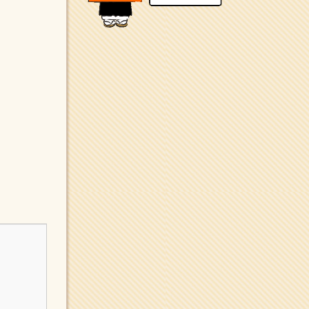
新聞社で使われる用語の解
説など
makotoさんの御符内巡
礼記
東京の巡礼記です
POLYHEDON
いろいろなことが書いてあ
るよ
bunchan
あちこち行って！
目白鍼灸院
日本人の繊細な体質にあわ
せた、やさしく気持ちよい
鍼灸治療です
イッパイイチゴ
おもわず食べたくなっちゃ
う
ほうげん日記
放言じゃなくて和尚さんの
名前だよ
面白いサイトみつけた