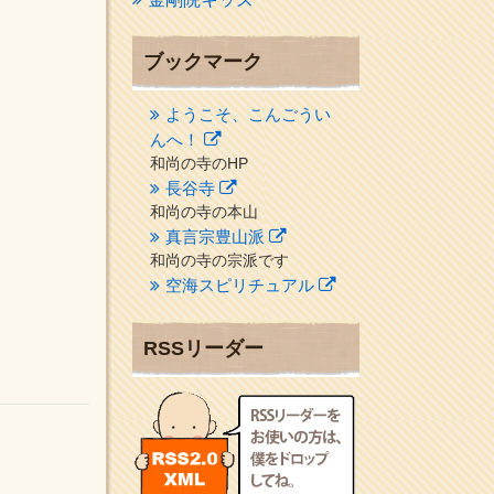
ブックマーク
ようこそ、こんごうい
んへ！
和尚の寺のHP
長谷寺
和尚の寺の本山
真言宗豊山派
和尚の寺の宗派です
空海スピリチュアル
２１世紀を（空海）する情
報ネット誌
RSSリーダー
クリプロホームページ
地域のライターさんです
小豆島 圓満寺
小豆島霊場第７４番のお寺
新聞屋の道具箱