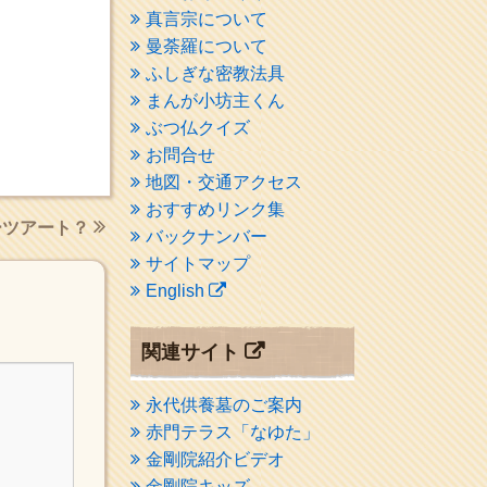
真言宗について
曼荼羅について
ふしぎな密教法具
まんが小坊主くん
ぶつ仏クイズ
お問合せ
地図・交通アクセス
おすすめリンク集
ーツアート？
バックナンバー
サイトマップ
English
関連サイト
永代供養墓のご案内
赤門テラス「なゆた」
金剛院紹介ビデオ
金剛院キッズ