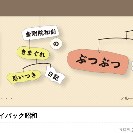
・・・
フル
イバック昭和
投稿日: