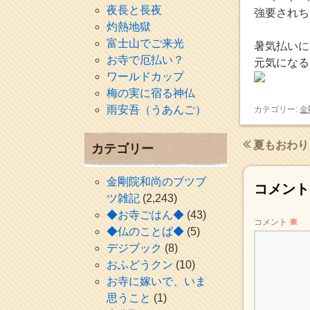
夜長と長夜
強要されち
灼熱地獄
富士山でご来光
暑気払いに
お寺で厄払い？
元気になる
ワールドカップ
梅の実に宿る神仏
雨安吾（うあんご）
カテゴリー:
金
夏もおわり
カテゴリー
金剛院和尚のブツブ
コメント
ツ雑記
(2,243)
◆お寺ごはん◆
(43)
コメント
※
◆仏のことば◆
(5)
デジブック
(8)
おふどうクン
(10)
お寺に嫁いで、いま
思うこと
(1)