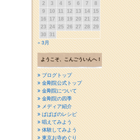
2
3
4
5
6
7
8
9
10
11
12
13
14
15
16
17
18
19
20
21
22
23
24
25
26
27
28
29
30
31
« 3月
ようこそ、こんごういんへ！
ブログトップ
金剛院公式トップ
金剛院について
金剛院の四季
メディア紹介
ぱぱぱのレシピ
唱えてみよう
体験してみよう
東京お寺めぐり