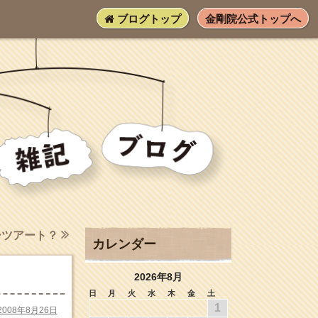
ブログトップ
金剛院公式トップへ
ーツアート？
カレンダー
2026年8月
日
月
火
水
木
金
土
1
2008年8月26日