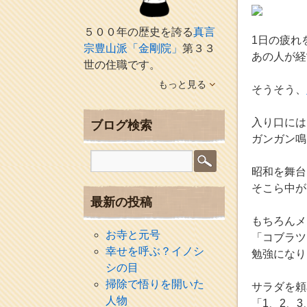
５００年の歴史を誇る
真言
1日の疲れ
宗豊山派「金剛院」
第３３
あの人が経
世の住職です。
もっと見る
そうそう、
入り口には
ブログ検索
ガンガン鳴
昭和を舞台
そこら中が
最新の投稿
もちろんメ
お寺と元号
「コブラツ
幸せを呼ぶ？イノシ
勉強になり
シの目
掃除で悟りを開いた
サラダを頼
人物
「1、2、