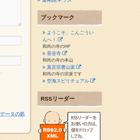
ブックマーク
ようこそ、こんごうい
んへ！
和尚の寺のHP
長谷寺
和尚の寺の本山
真言宗豊山派
る。
和尚の寺の宗派です
空海スピリチュアル
２１世紀を（空海）する情
報ネット誌
RSSリーダー
クリプロホームページ
トデータの処
地域のライターさんです
小豆島 圓満寺
小豆島霊場第７４番のお寺
新聞屋の道具箱