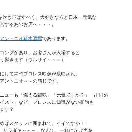
を吹き飛ばすべく、大好きな方と日本一元気な
営するあのお店へ・・・。
アントニオ猪木酒場
であります。
ゴングがあり、お客さんが入場すると
り響きます（ウルサイ～～～）
にして常時プロレス映像が放映され、
アントニオ～～の感じです。
ニューも「燃える闘魂」「元気ですか？」「卍固め」
イスト」など、プロレスに知識がない和尚も
ます？
めばスタッフに囲まれて、イイですか！！
3、サラダァ～～～」なんて、一緒にかけ声を