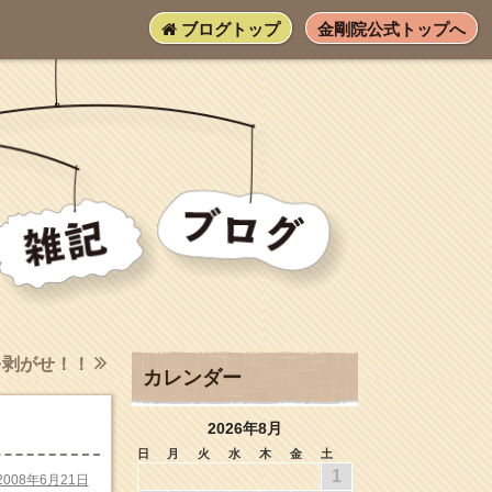
ブログトップ
金剛院公式トップへ
を剥がせ！！
カレンダー
2026年8月
日
月
火
水
木
金
土
1
2008年6月21日