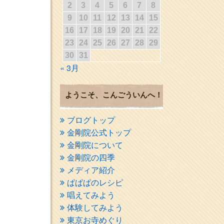
2
3
4
5
6
7
8
9
10
11
12
13
14
15
16
17
18
19
20
21
22
23
24
25
26
27
28
29
30
31
« 3月
ようこそ、こんごういんへ！
ブログトップ
金剛院公式トップ
金剛院について
金剛院の四季
メディア紹介
ぱぱぱのレシピ
唱えてみよう
体験してみよう
東京お寺めぐり