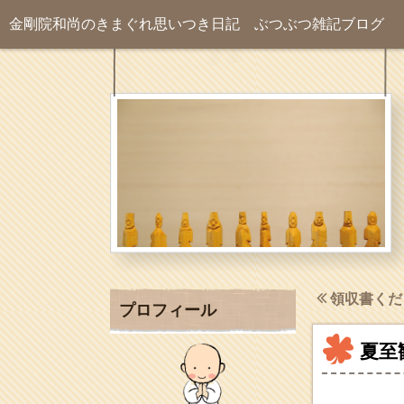
金剛院和尚のきまぐれ思いつき日記
ぶつぶつ雑記ブログ
領収書くだ
プロフィール
夏至