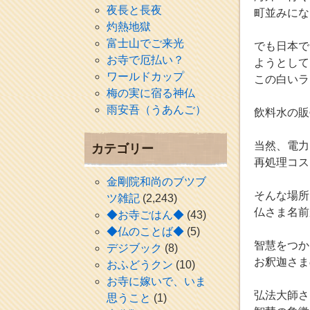
夜長と長夜
町並みにな
灼熱地獄
富士山でご来光
でも日本で
お寺で厄払い？
ようとして
ワールドカップ
この白いラ
梅の実に宿る神仏
雨安吾（うあんご）
飲料水の販
当然、電力
カテゴリー
再処理コス
金剛院和尚のブツブ
そんな場所
ツ雑記
(2,243)
仏さま名前
◆お寺ごはん◆
(43)
◆仏のことば◆
(5)
智慧をつか
デジブック
(8)
お釈迦さま
おふどうクン
(10)
お寺に嫁いで、いま
弘法大師さ
思うこと
(1)