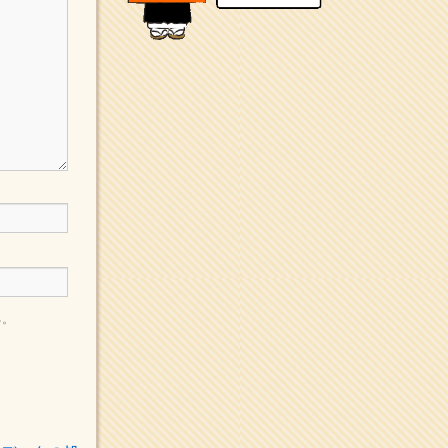
新聞社で使われる用語の解
説など
makotoさんの御符内巡
礼記
東京の巡礼記です
POLYHEDON
いろいろなことが書いてあ
るよ
bunchan
あちこち行って！
目白鍼灸院
日本人の繊細な体質にあわ
せた、やさしく気持ちよい
鍼灸治療です
イッパイイチゴ
る。
おもわず食べたくなっちゃ
う
ほうげん日記
放言じゃなくて和尚さんの
名前だよ
面白いサイトみつけた