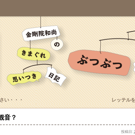
さい・・・
レッテル
観音？
投稿日: