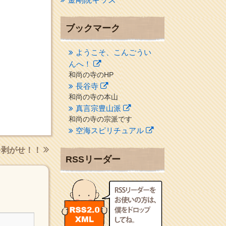
ブックマーク
ようこそ、こんごうい
んへ！
和尚の寺のHP
長谷寺
和尚の寺の本山
真言宗豊山派
和尚の寺の宗派です
空海スピリチュアル
２１世紀を（空海）する情
を剥がせ！！
報ネット誌
RSSリーダー
クリプロホームページ
地域のライターさんです
小豆島 圓満寺
小豆島霊場第７４番のお寺
新聞屋の道具箱