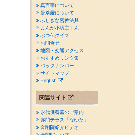
真言宗について
曼荼羅について
ふしぎな密教法具
まんが小坊主くん
ぶつ仏クイズ
お問合せ
地図・交通アクセス
おすすめリンク集
バックナンバー
サイトマップ
English
関連サイト
永代供養墓のご案内
赤門テラス「なゆた」
金剛院紹介ビデオ
金剛院キッズ