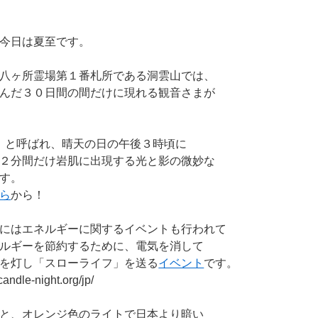
今日は夏至です。
八ヶ所霊場第１番札所である洞雲山では、
んだ３０日間の間だけに現れる観音さまが
」と呼ばれ、晴天の日の午後３時頃に
２分間だけ岩肌に出現する光と影の微妙な
す。
ら
から！
にはエネルギーに関するイベントも行われて
ルギーを節約するために、電気を消して
を灯し「スローライフ」を送る
イベント
です。
candle-night.org/jp/
と、オレンジ色のライトで日本より暗い