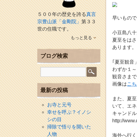
５００年の歴史を誇る
真言
早いもので
宗豊山派「金剛院」
第３３
世の住職です。
小豆島八十
もっと見る
夏至をはさ
あります。
ブログ検索
｢夏至観音
わずか１～
観音さまで
画像は
こち
最新の投稿
また、夏至
お寺と元号
いて、エネ
幸せを呼ぶ？イノシ
キャンドル
シの目
http://www.
掃除で悟りを開いた
人物
海外へ行く