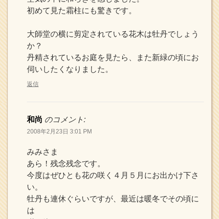
初めて見た霜柱にも驚きです。
大師堂の横に剪定されている花木は牡丹でしょう
か？
丹精されているお庭を見たら、また新緑の頃にお
伺いしたくなりました。
返信
和尚
のコメント:
2008年2月23日 3:01 PM
みみさま
あら！残念残念です。
今度はぜひとも花の咲く４月５月にお出かけ下さ
い。
牡丹も連休ぐらいですが、最近は暖冬でその頃に
は