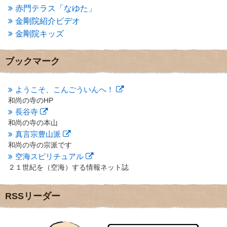
2013年3月
(4)
赤門テラス「なゆた」
2013年2月
(6)
金剛院紹介ビデオ
2013年1月
(6)
金剛院キッズ
2012年12月
(7)
2012年11月
(7)
2012年10月
(5)
ブックマーク
2012年9月
(8)
2012年8月
(9)
2012年7月
(10)
ようこそ、こんごういんへ！
2012年6月
(14)
和尚の寺のHP
2012年5月
(16)
長谷寺
2012年4月
(16)
和尚の寺の本山
2012年3月
(17)
真言宗豊山派
2012年2月
(20)
和尚の寺の宗派です
2012年1月
(25)
空海スピリチュアル
2011年12月
(22)
２１世紀を（空海）する情報ネット誌
2011年11月
(28)
クリプロホームページ
2011年10月
(31)
地域のライターさんです
2011年9月
(24)
RSSリーダー
小豆島 圓満寺
2011年8月
(21)
小豆島霊場第７４番のお寺
2011年7月
(18)
新聞屋の道具箱
2011年6月
(13)