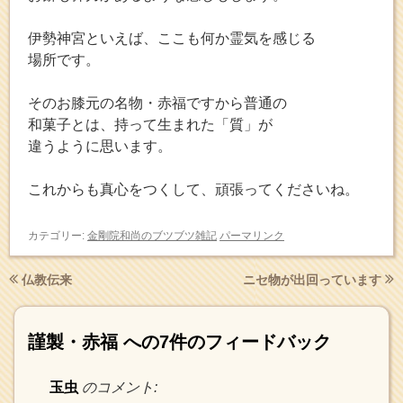
伊勢神宮といえば、ここも何か霊気を感じる
場所です。
そのお膝元の名物・赤福ですから普通の
和菓子とは、持って生まれた「質」が
違うように思います。
これからも真心をつくして、頑張ってくださいね。
カテゴリー:
金剛院和尚のブツブツ雑記
パーマリンク
仏教伝来
ニセ物が出回っています
謹製・赤福
への7件のフィードバック
玉虫
のコメント: