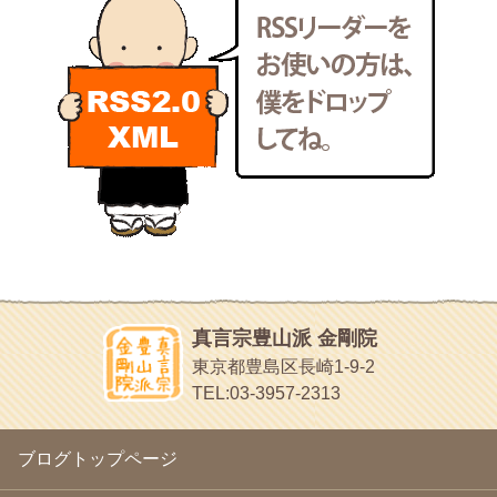
新聞社で使われる用語の解説など
2011年5月
(15)
makotoさんの御符内巡礼記
2011年4月
(17)
東京の巡礼記です
2011年3月
(15)
POLYHEDON
2011年2月
(22)
いろいろなことが書いてあるよ
2011年1月
(22)
bunchan
2010年12月
(21)
あちこち行って！
2010年11月
(14)
2010年10月
(13)
目白鍼灸院
2010年9月
(16)
日本人の繊細な体質にあわせた、やさしく気持ちよい鍼灸治療で
2010年8月
(13)
す
2010年7月
(19)
イッパイイチゴ
2010年6月
(18)
おもわず食べたくなっちゃう
2010年5月
(22)
ほうげん日記
2010年4月
(25)
放言じゃなくて和尚さんの名前だよ
真言宗豊山派 金剛院
2010年3月
(22)
面白いサイトみつけたよ。
東京都豊島区長崎1-9-2
2010年2月
(23)
ヘェ～という感じ
TEL:03-3957-2313
2010年1月
(23)
chocolab.Air♪DIALY
2009年12月
(18)
ラブラドールのワンちゃんがかわいいよ
2009年11月
(20)
ブログトップページ
2009年10月
(20)
2009年9月
(20)