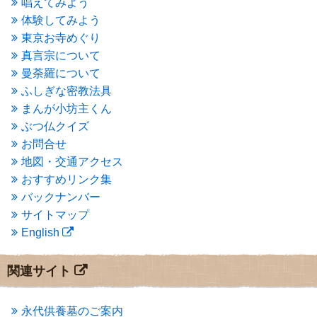
唱えてみよう
2015年8月
(4)
体験してみよう
2015年7月
(4)
東京お寺めぐり
2015年6月
(3)
2015年5月
(1)
真言宗について
2015年4月
(1)
曼荼羅について
2015年3月
(3)
ふしぎな密教法具
2015年2月
(3)
まんが小坊主くん
2015年1月
(1)
ぶつ仏クイズ
2014年12月
(2)
2014年9月
(1)
お問合せ
2014年5月
(1)
地図・交通アクセス
2014年4月
(4)
おすすめリンク集
2014年1月
(1)
バックナンバー
2013年11月
(4)
サイトマップ
2013年10月
(2)
English
2013年9月
(4)
2013年8月
(7)
2013年7月
(7)
関連サイト
2013年6月
(6)
2013年5月
(13)
2013年4月
(1)
永代供養墓のご案内