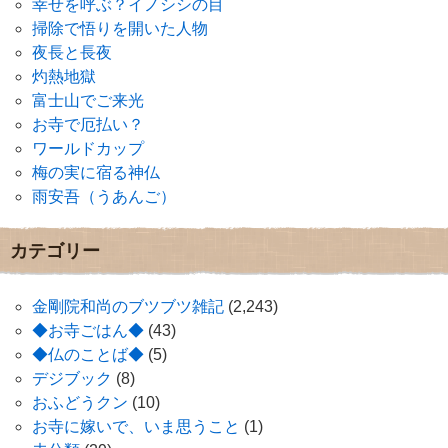
幸せを呼ぶ？イノシシの目
掃除で悟りを開いた人物
夜長と長夜
灼熱地獄
富士山でご来光
お寺で厄払い？
ワールドカップ
梅の実に宿る神仏
雨安吾（うあんご）
カテゴリー
金剛院和尚のブツブツ雑記
(2,243)
◆お寺ごはん◆
(43)
◆仏のことば◆
(5)
デジブック
(8)
おふどうクン
(10)
お寺に嫁いで、いま思うこと
(1)