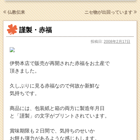
仏教伝来
ニセ物が出回っています
謹製・赤福
投稿日:
2008年2月17日
伊勢本店で販売が再開された赤福をお土産で
頂きました。
久しぶりに見る赤福なので何故か新鮮な
気持ちです。
商品には、包装紙と箱の両方に製造年月日
と「謹製」の文字がプリントされています。
賞味期限も２日間で、気持ちのせいか
お餅も弾力があるような感じもします。