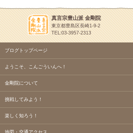
2010年6月
(18)
おもわず食べたくなっちゃう
2010年5月
(22)
ほうげん日記
2010年4月
(25)
放言じゃなくて和尚さんの名前だよ
真言宗豊山派 金剛院
2010年3月
(22)
面白いサイトみつけたよ。
東京都豊島区長崎1-9-2
2010年2月
(23)
ヘェ～という感じ
TEL:03-3957-2313
2010年1月
(23)
chocolab.Air♪DIALY
2009年12月
(18)
ラブラドールのワンちゃんがかわいいよ
2009年11月
(20)
ブログトップページ
2009年10月
(20)
2009年9月
(20)
2009年8月
(18)
ようこそ、こんごういんへ！
2009年7月
(21)
2009年6月
(22)
金剛院について
2009年5月
(20)
2009年4月
(24)
2009年3月
(21)
挑戦してみよう！
2009年2月
(19)
2009年1月
(25)
2008年12月
(22)
楽しく知ろう！
2008年11月
(23)
2008年10月
(31)
地図・交通アクセス
2008年9月
(24)