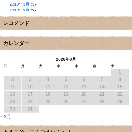
2018年3月
(3)
2018年2月
(2)
2018年1月
(2)
レコメンド
2017年12月
(3)
2017年11月
(3)
2017年10月
(1)
2017年9月
(4)
カレンダー
2017年8月
(3)
2017年7月
(1)
2026年8月
2017年6月
(1)
2017年5月
(2)
日
月
火
水
木
金
土
1
2017年4月
(2)
2017年3月
(1)
2
3
4
5
6
7
8
2017年2月
(1)
9
10
11
12
13
14
15
2017年1月
(2)
16
17
18
19
20
21
22
2016年12月
(4)
23
24
25
26
27
28
29
2016年11月
(3)
30
31
2016年10月
(1)
« 3月
2016年9月
(3)
2016年8月
(2)
2016年7月
(3)