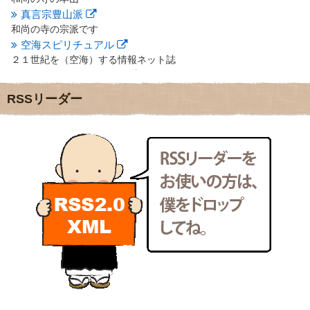
2012年3月
(17)
真言宗豊山派
2012年2月
(20)
和尚の寺の宗派です
2012年1月
(25)
空海スピリチュアル
2011年12月
(22)
２１世紀を（空海）する情報ネット誌
2011年11月
(28)
クリプロホームページ
2011年10月
(31)
地域のライターさんです
2011年9月
(24)
RSSリーダー
小豆島 圓満寺
2011年8月
(21)
小豆島霊場第７４番のお寺
2011年7月
(18)
新聞屋の道具箱
2011年6月
(13)
新聞社で使われる用語の解説など
2011年5月
(15)
makotoさんの御符内巡礼記
2011年4月
(17)
東京の巡礼記です
2011年3月
(15)
POLYHEDON
2011年2月
(22)
いろいろなことが書いてあるよ
2011年1月
(22)
bunchan
2010年12月
(21)
あちこち行って！
2010年11月
(14)
2010年10月
(13)
目白鍼灸院
2010年9月
(16)
日本人の繊細な体質にあわせた、やさしく気持ちよい鍼灸治療で
2010年8月
(13)
す
2010年7月
(19)
イッパイイチゴ