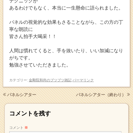
テクニックが
あるわけでもなく、本当に一生懸命に語られました。
パネルの視覚的な効果もさることながら、この方の丁
寧な朗読に
皆さん拍手大喝采！！
人間は慣れてくると、手を抜いたり、いい加減になり
がちです。
勉強させていただきました。
カテゴリー:
金剛院和尚のブツブツ雑記
パーマリンク
パネルシアター
パネルシアター（終わり）
コメントを残す
コメント
※