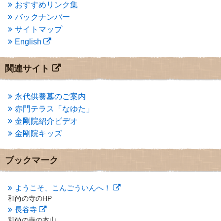
おすすめリンク集
2014年1月
(1)
バックナンバー
2013年11月
(4)
サイトマップ
2013年10月
(2)
English
2013年9月
(4)
2013年8月
(7)
2013年7月
(7)
関連サイト
2013年6月
(6)
2013年5月
(13)
2013年4月
(1)
永代供養墓のご案内
2013年3月
(4)
赤門テラス「なゆた」
2013年2月
(6)
金剛院紹介ビデオ
2013年1月
(6)
金剛院キッズ
2012年12月
(7)
2012年11月
(7)
2012年10月
(5)
ブックマーク
2012年9月
(8)
2012年8月
(9)
2012年7月
(10)
ようこそ、こんごういんへ！
2012年6月
(14)
和尚の寺のHP
2012年5月
(16)
長谷寺
2012年4月
(16)
和尚の寺の本山