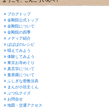
ようこそ、こんごういんへ！
2016年6月
(2)
2016年5月
(3)
2016年4月
(4)
ブログトップ
2016年3月
(4)
金剛院公式トップ
2016年2月
(5)
金剛院について
2016年1月
(3)
金剛院の四季
2015年12月
(6)
2015年11月
(4)
メディア紹介
2015年10月
(4)
ぱぱぱのレシピ
2015年9月
(3)
唱えてみよう
2015年8月
(4)
体験してみよう
2015年7月
(4)
東京お寺めぐり
2015年6月
(3)
2015年5月
(1)
真言宗について
2015年4月
(1)
曼荼羅について
2015年3月
(3)
ふしぎな密教法具
2015年2月
(3)
まんが小坊主くん
2015年1月
(1)
ぶつ仏クイズ
2014年12月
(2)
2014年9月
(1)
お問合せ
2014年5月
(1)
地図・交通アクセス
2014年4月
(4)