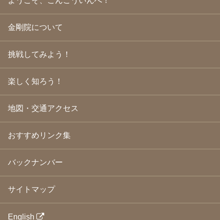
ようこそ、こんごういんへ！
2009年7月
(21)
2009年6月
(22)
金剛院について
2009年5月
(20)
2009年4月
(24)
2009年3月
(21)
挑戦してみよう！
2009年2月
(19)
2009年1月
(25)
2008年12月
(22)
楽しく知ろう！
2008年11月
(23)
2008年10月
(31)
地図・交通アクセス
2008年9月
(24)
2008年8月
(24)
2008年7月
(23)
おすすめリンク集
2008年6月
(23)
2008年5月
(21)
2008年4月
(22)
バックナンバー
2008年3月
(24)
2008年2月
(21)
サイトマップ
2008年1月
(23)
2007年12月
(26)
2007年11月
(25)
English