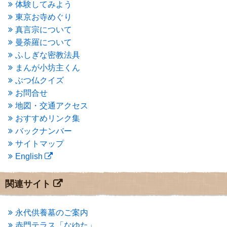
体験してみよう
2015年7月
(4)
東京お寺めぐり
2015年6月
(3)
2015年5月
(1)
真言宗について
2015年4月
(1)
曼荼羅について
2015年3月
(3)
ふしぎな密教法具
2015年2月
(3)
まんが小坊主くん
2015年1月
(1)
ぶつ仏クイズ
2014年12月
(2)
2014年9月
(1)
お問合せ
2014年5月
(1)
地図・交通アクセス
2014年4月
(4)
おすすめリンク集
2014年1月
(1)
バックナンバー
2013年11月
(4)
サイトマップ
2013年10月
(2)
English
2013年9月
(4)
2013年8月
(7)
2013年7月
(7)
関連サイト
2013年6月
(6)
2013年5月
(13)
2013年4月
(1)
永代供養墓のご案内
2013年3月
(4)
赤門テラス「なゆた」