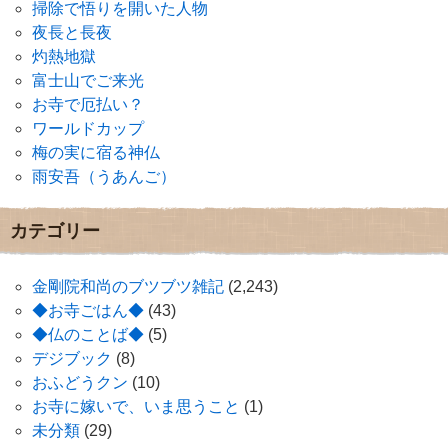
掃除で悟りを開いた人物
夜長と長夜
灼熱地獄
富士山でご来光
お寺で厄払い？
ワールドカップ
梅の実に宿る神仏
雨安吾（うあんご）
カテゴリー
金剛院和尚のブツブツ雑記
(2,243)
◆お寺ごはん◆
(43)
◆仏のことば◆
(5)
デジブック
(8)
おふどうクン
(10)
お寺に嫁いで、いま思うこと
(1)
未分類
(29)