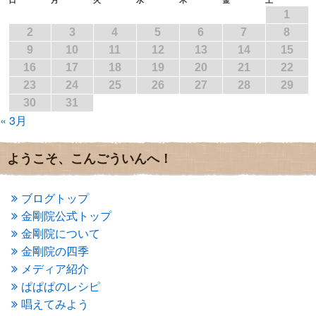
1
2017年4月
(2)
2017年3月
(1)
2
3
4
5
6
7
8
2017年2月
(1)
9
10
11
12
13
14
15
2017年1月
(2)
16
17
18
19
20
21
22
2016年12月
(4)
23
24
25
26
27
28
29
2016年11月
(3)
30
31
2016年10月
(1)
« 3月
2016年9月
(3)
2016年8月
(2)
2016年7月
(3)
ようこそ、こんごういんへ！
2016年6月
(2)
2016年5月
(3)
2016年4月
(4)
ブログトップ
2016年3月
(4)
金剛院公式トップ
2016年2月
(5)
金剛院について
2016年1月
(3)
金剛院の四季
2015年12月
(6)
2015年11月
(4)
メディア紹介
2015年10月
(4)
ぱぱぱのレシピ
2015年9月
(3)
唱えてみよう
2015年8月
(4)