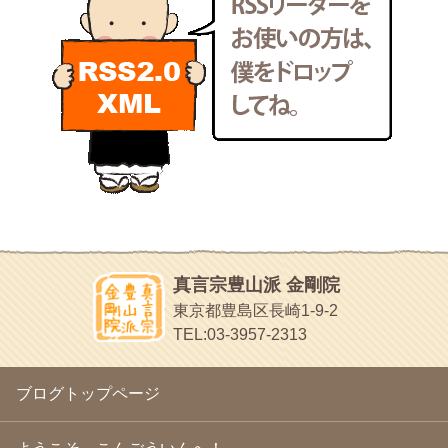
makotoさんの御符内巡礼記
2011年4月
(17)
東京の巡礼記です
2011年3月
(15)
POLYHEDON
2011年2月
(22)
いろいろなことが書いてあるよ
2011年1月
(22)
bunchan
2010年12月
(21)
あちこち行って！
2010年11月
(14)
2010年10月
(13)
目白鍼灸院
2010年9月
(16)
日本人の繊細な体質にあわせた、やさしく気持ちよい鍼灸治療で
2010年8月
(13)
す
2010年7月
(19)
イッパイイチゴ
2010年6月
(18)
おもわず食べたくなっちゃう
2010年5月
(22)
ほうげん日記
2010年4月
(25)
放言じゃなくて和尚さんの名前だよ
真言宗豊山派 金剛院
2010年3月
(22)
面白いサイトみつけたよ。
東京都豊島区長崎1-9-2
2010年2月
(23)
ヘェ～という感じ
TEL:03-3957-2313
2010年1月
(23)
chocolab.Air♪DIALY
2009年12月
(18)
ラブラドールのワンちゃんがかわいいよ
2009年11月
(20)
ブログトップページ
2009年10月
(20)
2009年9月
(20)
2009年8月
(18)