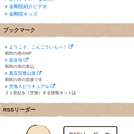
2013年2月
(6)
金剛院紹介ビデオ
2013年1月
(6)
金剛院キッズ
2012年12月
(7)
2012年11月
(7)
2012年10月
(5)
ブックマーク
2012年9月
(8)
2012年8月
(9)
2012年7月
(10)
ようこそ、こんごういんへ！
2012年6月
(14)
和尚の寺のHP
2012年5月
(16)
長谷寺
2012年4月
(16)
和尚の寺の本山
2012年3月
(17)
真言宗豊山派
2012年2月
(20)
和尚の寺の宗派です
2012年1月
(25)
空海スピリチュアル
2011年12月
(22)
２１世紀を（空海）する情報ネット誌
2011年11月
(28)
クリプロホームページ
2011年10月
(31)
地域のライターさんです
2011年9月
(24)
RSSリーダー
小豆島 圓満寺
2011年8月
(21)
小豆島霊場第７４番のお寺
2011年7月
(18)
新聞屋の道具箱
2011年6月
(13)
新聞社で使われる用語の解説など
2011年5月
(15)