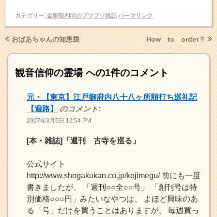
カテゴリー:
金剛院和尚のブツブツ雑記
パーマリンク
おばあちゃんの知恵袋
How to order？
観音信仰の霊場
への1件のコメント
元・【東京】江戸御府内八十八ヶ所順打ち巡礼記
【遍路】
のコメント:
2007年3月5日 12:54 PM
[本・雑誌]「週刊 古寺を巡る」
公式サイト
http://www.shogakukan.co.jp/kojimegu/ 前にも一度
書きましたが、 「週刊○○全○○号」 「創刊号は特
別価格○○○円」みたいなやつは、 よほど興味のあ
る「号」だけを買うことはありますが、 毎週買っ