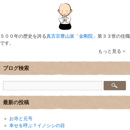
５００年の歴史を誇る
真言宗豊山派「金剛院」
第３３世の住職
です。
もっと見る
ブログ検索
最新の投稿
お寺と元号
幸せを呼ぶ？イノシシの目