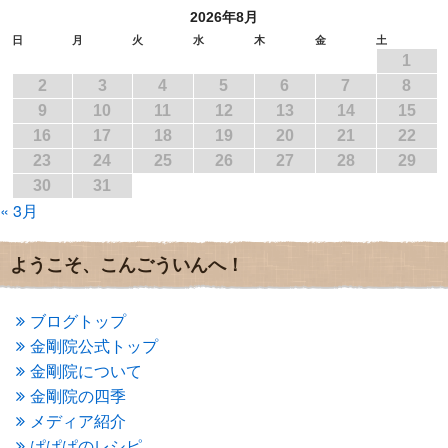
2026年8月
2017年6月
(1)
2017年5月
(2)
日
月
火
水
木
金
土
1
2017年4月
(2)
2017年3月
(1)
2
3
4
5
6
7
8
2017年2月
(1)
9
10
11
12
13
14
15
2017年1月
(2)
16
17
18
19
20
21
22
2016年12月
(4)
23
24
25
26
27
28
29
2016年11月
(3)
30
31
2016年10月
(1)
« 3月
2016年9月
(3)
2016年8月
(2)
2016年7月
(3)
ようこそ、こんごういんへ！
2016年6月
(2)
2016年5月
(3)
2016年4月
(4)
ブログトップ
2016年3月
(4)
金剛院公式トップ
2016年2月
(5)
金剛院について
2016年1月
(3)
金剛院の四季
2015年12月
(6)
2015年11月
(4)
メディア紹介
2015年10月
(4)
ぱぱぱのレシピ