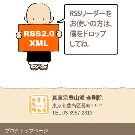
新聞屋の道具箱
2011年6月
(13)
新聞社で使われる用語の解説など
2011年5月
(15)
makotoさんの御符内巡礼記
2011年4月
(17)
東京の巡礼記です
2011年3月
(15)
POLYHEDON
2011年2月
(22)
いろいろなことが書いてあるよ
2011年1月
(22)
bunchan
2010年12月
(21)
あちこち行って！
2010年11月
(14)
2010年10月
(13)
目白鍼灸院
2010年9月
(16)
日本人の繊細な体質にあわせた、やさしく気持ちよい鍼灸治療で
2010年8月
(13)
す
2010年7月
(19)
イッパイイチゴ
2010年6月
(18)
おもわず食べたくなっちゃう
2010年5月
(22)
ほうげん日記
2010年4月
(25)
放言じゃなくて和尚さんの名前だよ
真言宗豊山派 金剛院
2010年3月
(22)
面白いサイトみつけたよ。
東京都豊島区長崎1-9-2
2010年2月
(23)
ヘェ～という感じ
TEL:03-3957-2313
2010年1月
(23)
chocolab.Air♪DIALY
2009年12月
(18)
ラブラドールのワンちゃんがかわいいよ
2009年11月
(20)
ブログトップページ
2009年10月
(20)