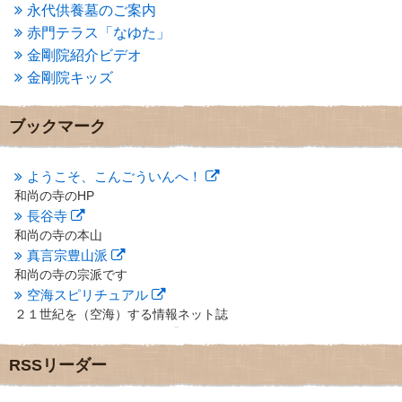
2013年4月
(1)
永代供養墓のご案内
2013年3月
(4)
赤門テラス「なゆた」
2013年2月
(6)
金剛院紹介ビデオ
2013年1月
(6)
金剛院キッズ
2012年12月
(7)
2012年11月
(7)
2012年10月
(5)
ブックマーク
2012年9月
(8)
2012年8月
(9)
2012年7月
(10)
ようこそ、こんごういんへ！
2012年6月
(14)
和尚の寺のHP
2012年5月
(16)
長谷寺
2012年4月
(16)
和尚の寺の本山
2012年3月
(17)
真言宗豊山派
2012年2月
(20)
和尚の寺の宗派です
2012年1月
(25)
空海スピリチュアル
2011年12月
(22)
２１世紀を（空海）する情報ネット誌
2011年11月
(28)
クリプロホームページ
2011年10月
(31)
地域のライターさんです
2011年9月
(24)
RSSリーダー
小豆島 圓満寺
2011年8月
(21)
小豆島霊場第７４番のお寺
2011年7月
(18)