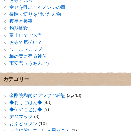
お寺と元号
幸せを呼ぶ？イノシシの目
掃除で悟りを開いた人物
夜長と長夜
灼熱地獄
富士山でご来光
お寺で厄払い？
ワールドカップ
梅の実に宿る神仏
雨安吾（うあんご）
カテゴリー
金剛院和尚のブツブツ雑記
(2,243)
◆お寺ごはん◆
(43)
◆仏のことば◆
(5)
デジブック
(8)
おふどうクン
(10)
お寺に嫁いで、いま思うこと
(1)