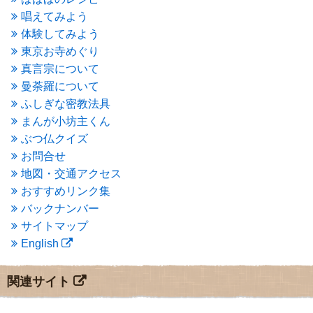
2015年9月
(3)
唱えてみよう
2015年8月
(4)
体験してみよう
2015年7月
(4)
東京お寺めぐり
2015年6月
(3)
2015年5月
(1)
真言宗について
2015年4月
(1)
曼荼羅について
2015年3月
(3)
ふしぎな密教法具
2015年2月
(3)
まんが小坊主くん
2015年1月
(1)
ぶつ仏クイズ
2014年12月
(2)
2014年9月
(1)
お問合せ
2014年5月
(1)
地図・交通アクセス
2014年4月
(4)
おすすめリンク集
2014年1月
(1)
バックナンバー
2013年11月
(4)
サイトマップ
2013年10月
(2)
English
2013年9月
(4)
2013年8月
(7)
2013年7月
(7)
関連サイト
2013年6月
(6)
2013年5月
(13)