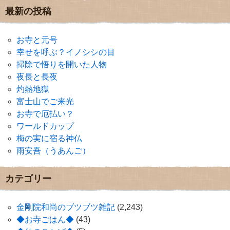
最新の投稿
お寺と元号
幸せを呼ぶ？イノシシの目
掃除で悟りを開いた人物
夜長と長夜
灼熱地獄
富士山でご来光
お寺で厄払い？
ワールドカップ
梅の実に宿る神仏
雨安吾（うあんご）
カテゴリー
金剛院和尚のブツブツ雑記
(2,243)
◆お寺ごはん◆
(43)