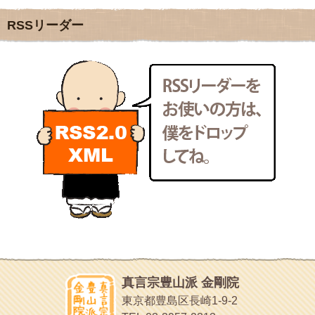
クリプロホームページ
2011年10月
(31)
地域のライターさんです
2011年9月
(24)
RSSリーダー
小豆島 圓満寺
2011年8月
(21)
小豆島霊場第７４番のお寺
2011年7月
(18)
新聞屋の道具箱
2011年6月
(13)
新聞社で使われる用語の解説など
2011年5月
(15)
makotoさんの御符内巡礼記
2011年4月
(17)
東京の巡礼記です
2011年3月
(15)
POLYHEDON
2011年2月
(22)
いろいろなことが書いてあるよ
2011年1月
(22)
bunchan
2010年12月
(21)
あちこち行って！
2010年11月
(14)
2010年10月
(13)
目白鍼灸院
2010年9月
(16)
日本人の繊細な体質にあわせた、やさしく気持ちよい鍼灸治療で
2010年8月
(13)
す
2010年7月
(19)
イッパイイチゴ
2010年6月
(18)
おもわず食べたくなっちゃう
2010年5月
(22)
ほうげん日記
2010年4月
(25)
放言じゃなくて和尚さんの名前だよ
真言宗豊山派 金剛院
2010年3月
(22)
面白いサイトみつけたよ。
東京都豊島区長崎1-9-2
2010年2月
(23)
ヘェ～という感じ