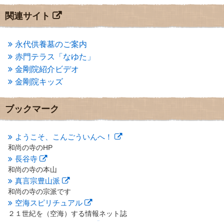
2013年7月
(7)
関連サイト
2013年6月
(6)
2013年5月
(13)
2013年4月
(1)
永代供養墓のご案内
2013年3月
(4)
赤門テラス「なゆた」
2013年2月
(6)
金剛院紹介ビデオ
2013年1月
(6)
金剛院キッズ
2012年12月
(7)
2012年11月
(7)
2012年10月
(5)
ブックマーク
2012年9月
(8)
2012年8月
(9)
2012年7月
(10)
ようこそ、こんごういんへ！
2012年6月
(14)
和尚の寺のHP
2012年5月
(16)
長谷寺
2012年4月
(16)
和尚の寺の本山
2012年3月
(17)
真言宗豊山派
2012年2月
(20)
和尚の寺の宗派です
2012年1月
(25)
空海スピリチュアル
2011年12月
(22)
２１世紀を（空海）する情報ネット誌
2011年11月
(28)