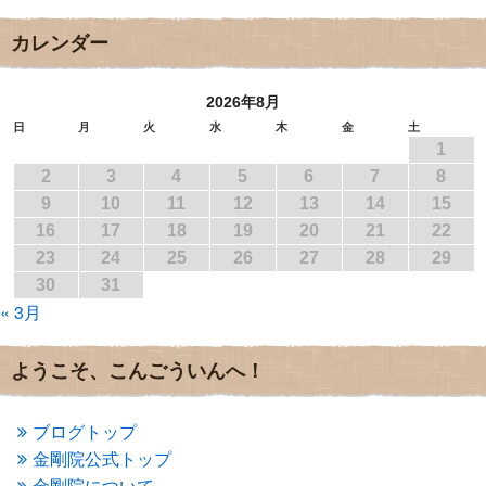
2017年10月
(1)
2017年9月
(4)
カレンダー
2017年8月
(3)
2017年7月
(1)
2026年8月
2017年6月
(1)
2017年5月
(2)
日
月
火
水
木
金
土
1
2017年4月
(2)
2017年3月
(1)
2
3
4
5
6
7
8
2017年2月
(1)
9
10
11
12
13
14
15
2017年1月
(2)
16
17
18
19
20
21
22
2016年12月
(4)
23
24
25
26
27
28
29
2016年11月
(3)
30
31
2016年10月
(1)
« 3月
2016年9月
(3)
2016年8月
(2)
2016年7月
(3)
ようこそ、こんごういんへ！
2016年6月
(2)
2016年5月
(3)
2016年4月
(4)
ブログトップ
2016年3月
(4)
金剛院公式トップ
2016年2月
(5)