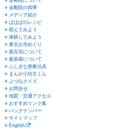
金剛院について
2016年1月
(3)
金剛院の四季
2015年12月
(6)
2015年11月
(4)
メディア紹介
2015年10月
(4)
ぱぱぱのレシピ
2015年9月
(3)
唱えてみよう
2015年8月
(4)
体験してみよう
2015年7月
(4)
東京お寺めぐり
2015年6月
(3)
2015年5月
(1)
真言宗について
2015年4月
(1)
曼荼羅について
2015年3月
(3)
ふしぎな密教法具
2015年2月
(3)
まんが小坊主くん
2015年1月
(1)
ぶつ仏クイズ
2014年12月
(2)
2014年9月
(1)
お問合せ
2014年5月
(1)
地図・交通アクセス
2014年4月
(4)
おすすめリンク集
2014年1月
(1)
バックナンバー
2013年11月
(4)
サイトマップ
2013年10月
(2)
English
2013年9月
(4)
2013年8月
(7)