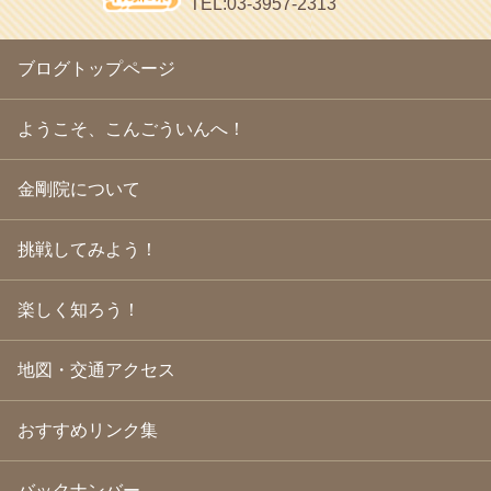
TEL:03-3957-2313
2010年1月
(23)
chocolab.Air♪DIALY
2009年12月
(18)
ラブラドールのワンちゃんがかわいいよ
2009年11月
(20)
ブログトップページ
2009年10月
(20)
2009年9月
(20)
2009年8月
(18)
ようこそ、こんごういんへ！
2009年7月
(21)
2009年6月
(22)
金剛院について
2009年5月
(20)
2009年4月
(24)
2009年3月
(21)
挑戦してみよう！
2009年2月
(19)
2009年1月
(25)
2008年12月
(22)
楽しく知ろう！
2008年11月
(23)
2008年10月
(31)
地図・交通アクセス
2008年9月
(24)
2008年8月
(24)
2008年7月
(23)
おすすめリンク集
2008年6月
(23)
2008年5月
(21)
2008年4月
(22)
バックナンバー