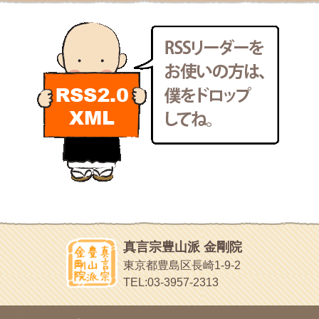
小豆島霊場第７４番のお寺
2011年7月
(18)
新聞屋の道具箱
2011年6月
(13)
新聞社で使われる用語の解説など
2011年5月
(15)
makotoさんの御符内巡礼記
2011年4月
(17)
東京の巡礼記です
2011年3月
(15)
POLYHEDON
2011年2月
(22)
いろいろなことが書いてあるよ
2011年1月
(22)
bunchan
2010年12月
(21)
あちこち行って！
2010年11月
(14)
2010年10月
(13)
目白鍼灸院
2010年9月
(16)
日本人の繊細な体質にあわせた、やさしく気持ちよい鍼灸治療で
2010年8月
(13)
す
2010年7月
(19)
イッパイイチゴ
2010年6月
(18)
おもわず食べたくなっちゃう
2010年5月
(22)
ほうげん日記
2010年4月
(25)
放言じゃなくて和尚さんの名前だよ
真言宗豊山派 金剛院
2010年3月
(22)
面白いサイトみつけたよ。
東京都豊島区長崎1-9-2
2010年2月
(23)
ヘェ～という感じ
TEL:03-3957-2313
2010年1月
(23)
chocolab.Air♪DIALY
2009年12月
(18)
ラブラドールのワンちゃんがかわいいよ
2009年11月
(20)