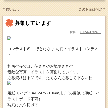
怖い話し
このお金は何だ
募集しています
投稿日:
2005年1月24日
コンテスト名 「ほとけさま 写真・イラストコンテス
ト」
和尚の寺では、仏さまやお地蔵さまの
素敵な写真・イラストを募集しています。
応募資格は不問です。たくさん応募して下さいね
用紙 サイズ：A4(297×210mm) 以下の用紙（厚紙、イ
ラストボード不可）
写真は六ツ切以下