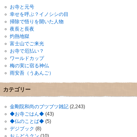
お寺と元号
幸せを呼ぶ？イノシシの目
掃除で悟りを開いた人物
夜長と長夜
灼熱地獄
富士山でご来光
お寺で厄払い？
ワールドカップ
梅の実に宿る神仏
雨安吾（うあんご）
カテゴリー
金剛院和尚のブツブツ雑記
(2,243)
◆お寺ごはん◆
(43)
◆仏のことば◆
(5)
デジブック
(8)
おふどうクン
(10)