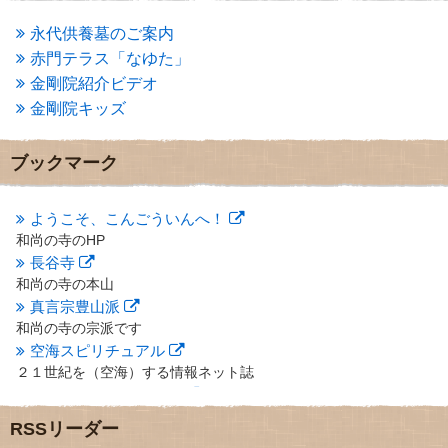
2013年5月
(13)
2013年4月
(1)
永代供養墓のご案内
2013年3月
(4)
赤門テラス「なゆた」
2013年2月
(6)
金剛院紹介ビデオ
2013年1月
(6)
金剛院キッズ
2012年12月
(7)
2012年11月
(7)
2012年10月
(5)
ブックマーク
2012年9月
(8)
2012年8月
(9)
2012年7月
(10)
ようこそ、こんごういんへ！
2012年6月
(14)
和尚の寺のHP
2012年5月
(16)
長谷寺
2012年4月
(16)
和尚の寺の本山
2012年3月
(17)
真言宗豊山派
2012年2月
(20)
和尚の寺の宗派です
2012年1月
(25)
空海スピリチュアル
2011年12月
(22)
２１世紀を（空海）する情報ネット誌
2011年11月
(28)
クリプロホームページ
2011年10月
(31)
地域のライターさんです
2011年9月
(24)
RSSリーダー
小豆島 圓満寺
2011年8月
(21)