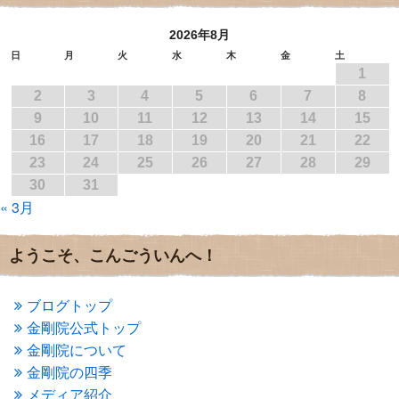
2017年7月
(1)
2026年8月
2017年6月
(1)
2017年5月
(2)
日
月
火
水
木
金
土
1
2017年4月
(2)
2017年3月
(1)
2
3
4
5
6
7
8
2017年2月
(1)
9
10
11
12
13
14
15
2017年1月
(2)
16
17
18
19
20
21
22
2016年12月
(4)
23
24
25
26
27
28
29
2016年11月
(3)
30
31
2016年10月
(1)
« 3月
2016年9月
(3)
2016年8月
(2)
2016年7月
(3)
ようこそ、こんごういんへ！
2016年6月
(2)
2016年5月
(3)
2016年4月
(4)
ブログトップ
2016年3月
(4)
金剛院公式トップ
2016年2月
(5)
金剛院について
2016年1月
(3)
金剛院の四季
2015年12月
(6)
2015年11月
(4)
メディア紹介