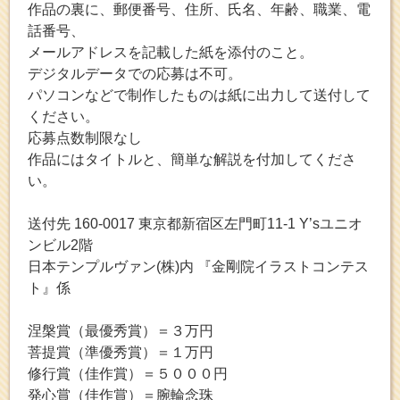
作品の裏に、郵便番号、住所、氏名、年齢、職業、電
話番号、
メールアドレスを記載した紙を添付のこと。
デジタルデータでの応募は不可。
パソコンなどで制作したものは紙に出力して送付して
ください。
応募点数制限なし
作品にはタイトルと、簡単な解説を付加してくださ
い。
送付先 160-0017 東京都新宿区左門町11-1 Y’sユニオ
ンビル2階
日本テンプルヴァン(株)内 『金剛院イラストコンテス
ト』係
涅槃賞（最優秀賞）＝３万円
菩提賞（準優秀賞）＝１万円
修行賞（佳作賞）＝５０００円
発心賞（佳作賞）＝腕輪念珠