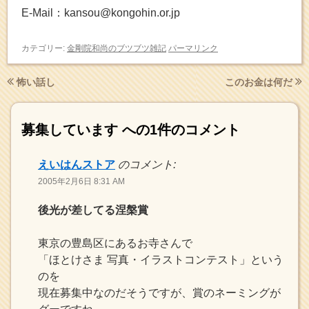
E-Mail：kansou@kongohin.or.jp
カテゴリー:
金剛院和尚のブツブツ雑記
パーマリンク
怖い話し
このお金は何だ
募集しています
への1件のコメント
えいはんストア
のコメント:
2005年2月6日 8:31 AM
後光が差してる涅槃賞
東京の豊島区にあるお寺さんで
「ほとけさま 写真・イラストコンテスト」という
のを
現在募集中なのだそうですが、賞のネーミングが