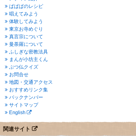
2015年10月
(4)
ぱぱぱのレシピ
2015年9月
(3)
唱えてみよう
2015年8月
(4)
体験してみよう
2015年7月
(4)
東京お寺めぐり
2015年6月
(3)
2015年5月
(1)
真言宗について
2015年4月
(1)
曼荼羅について
2015年3月
(3)
ふしぎな密教法具
2015年2月
(3)
まんが小坊主くん
2015年1月
(1)
ぶつ仏クイズ
2014年12月
(2)
2014年9月
(1)
お問合せ
2014年5月
(1)
地図・交通アクセス
2014年4月
(4)
おすすめリンク集
2014年1月
(1)
バックナンバー
2013年11月
(4)
サイトマップ
2013年10月
(2)
English
2013年9月
(4)
2013年8月
(7)
2013年7月
(7)
関連サイト
2013年6月
(6)