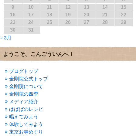
2017年2月
(1)
9
10
11
12
13
14
15
2017年1月
(2)
16
17
18
19
20
21
22
2016年12月
(4)
23
24
25
26
27
28
29
2016年11月
(3)
30
31
2016年10月
(1)
« 3月
2016年9月
(3)
2016年8月
(2)
2016年7月
(3)
ようこそ、こんごういんへ！
2016年6月
(2)
2016年5月
(3)
2016年4月
(4)
ブログトップ
2016年3月
(4)
金剛院公式トップ
2016年2月
(5)
金剛院について
2016年1月
(3)
金剛院の四季
2015年12月
(6)
2015年11月
(4)
メディア紹介
2015年10月
(4)
ぱぱぱのレシピ
2015年9月
(3)
唱えてみよう
2015年8月
(4)
体験してみよう
2015年7月
(4)
東京お寺めぐり
2015年6月
(3)