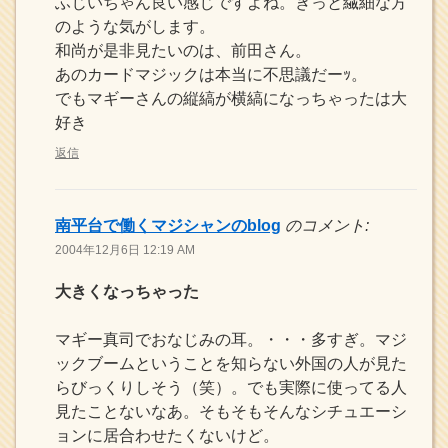
ふじいちゃん良い感じですよね。きっと繊細な方
のような気がします。
和尚が是非見たいのは、前田さん。
あのカードマジックは本当に不思議だーｯ。
でもマギーさんの縦縞が横縞になっちゃったは大
好き
返信
南平台で働くマジシャンのblog
のコメント:
2004年12月6日 12:19 AM
大きくなっちゃった
マギー真司でおなじみの耳。・・・多すぎ。マジ
ックブームということを知らない外国の人が見た
らびっくりしそう（笑）。でも実際に使ってる人
見たことないなあ。そもそもそんなシチュエーシ
ョンに居合わせたくないけど。