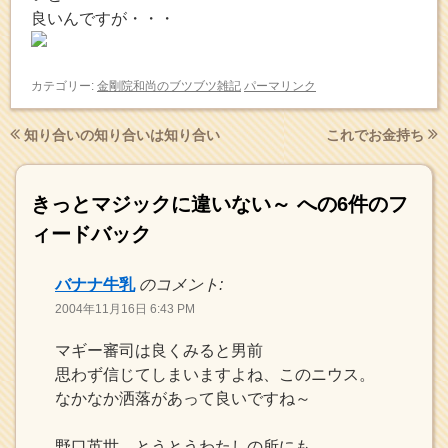
良いんですが・・・
カテゴリー:
金剛院和尚のブツブツ雑記
パーマリンク
知り合いの知り合いは知り合い
これでお金持ち
きっとマジックに違いない～
への6件のフ
ィードバック
バナナ牛乳
のコメント:
2004年11月16日 6:43 PM
マギー審司は良くみると男前
思わず信じてしまいますよね、このニウス。
なかなか洒落があって良いですね～
野口英世、とうとうわたしの所にも