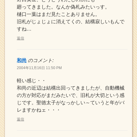
廻ってきました。なんか偽札みたいっす。
樋口一葉はまだ見たことありません。
旧札がじょじょに消えてくの、結構寂しいもんで
すね…
返信
和尚
のコメント:
2004年11月16日 11:50 PM
軽い感じ・・
和尚の近辺は結構出回ってきましたが、自動機械
の方が対応がまだみたいで、旧札が大切という感
じです。聖徳太子がなっかしい～ていうと年がバ
レますかねェ・・・
返信