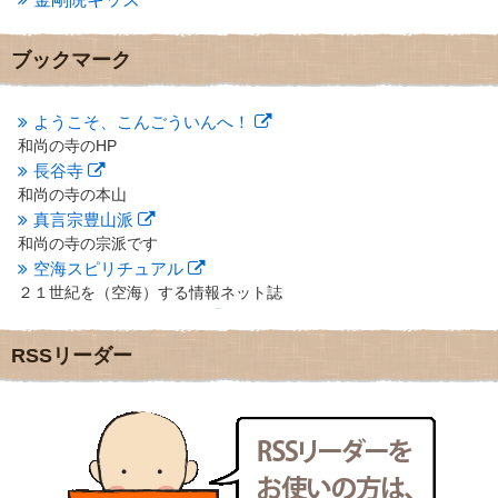
2012年12月
(7)
2012年11月
(7)
2012年10月
(5)
ブックマーク
2012年9月
(8)
2012年8月
(9)
2012年7月
(10)
ようこそ、こんごういんへ！
2012年6月
(14)
和尚の寺のHP
2012年5月
(16)
長谷寺
2012年4月
(16)
和尚の寺の本山
2012年3月
(17)
真言宗豊山派
2012年2月
(20)
和尚の寺の宗派です
2012年1月
(25)
空海スピリチュアル
2011年12月
(22)
２１世紀を（空海）する情報ネット誌
2011年11月
(28)
クリプロホームページ
2011年10月
(31)
地域のライターさんです
2011年9月
(24)
RSSリーダー
小豆島 圓満寺
2011年8月
(21)
小豆島霊場第７４番のお寺
2011年7月
(18)
新聞屋の道具箱
2011年6月
(13)
新聞社で使われる用語の解説など
2011年5月
(15)
makotoさんの御符内巡礼記
2011年4月
(17)
東京の巡礼記です
2011年3月
(15)