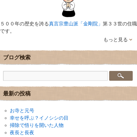
５００年の歴史を誇る
真言宗豊山派「金剛院」
第３３世の住職
です。
もっと見る
ブログ検索
最新の投稿
お寺と元号
幸せを呼ぶ？イノシシの目
掃除で悟りを開いた人物
夜長と長夜