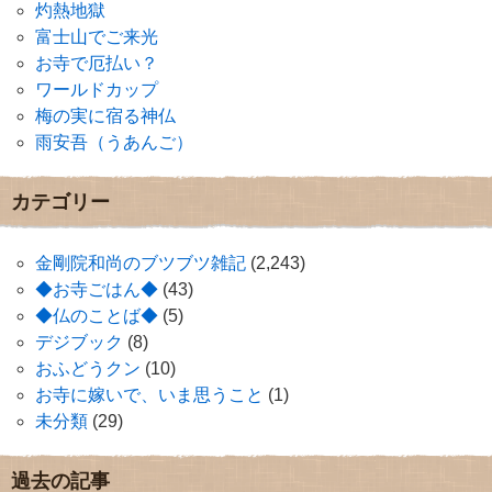
灼熱地獄
富士山でご来光
お寺で厄払い？
ワールドカップ
梅の実に宿る神仏
雨安吾（うあんご）
カテゴリー
金剛院和尚のブツブツ雑記
(2,243)
◆お寺ごはん◆
(43)
◆仏のことば◆
(5)
デジブック
(8)
おふどうクン
(10)
お寺に嫁いで、いま思うこと
(1)
未分類
(29)
過去の記事