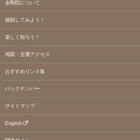
金剛院について
2009年5月
(20)
2009年4月
(24)
2009年3月
(21)
挑戦してみよう！
2009年2月
(19)
2009年1月
(25)
2008年12月
(22)
楽しく知ろう！
2008年11月
(23)
2008年10月
(31)
地図・交通アクセス
2008年9月
(24)
2008年8月
(24)
2008年7月
(23)
おすすめリンク集
2008年6月
(23)
2008年5月
(21)
2008年4月
(22)
バックナンバー
2008年3月
(24)
2008年2月
(21)
サイトマップ
2008年1月
(23)
2007年12月
(26)
2007年11月
(25)
English
2007年10月
(24)
2007年9月
(23)