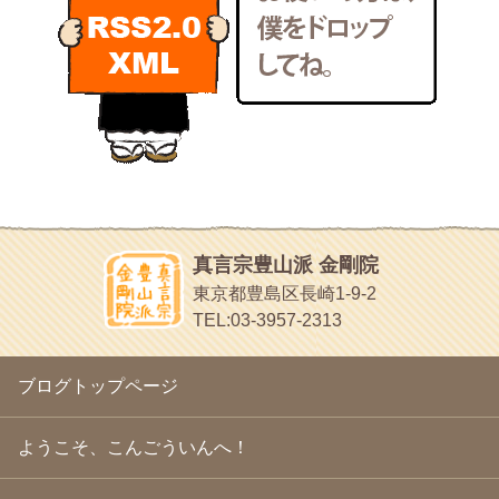
POLYHEDON
2011年2月
(22)
いろいろなことが書いてあるよ
2011年1月
(22)
bunchan
2010年12月
(21)
あちこち行って！
2010年11月
(14)
2010年10月
(13)
目白鍼灸院
2010年9月
(16)
日本人の繊細な体質にあわせた、やさしく気持ちよい鍼灸治療で
2010年8月
(13)
す
2010年7月
(19)
イッパイイチゴ
2010年6月
(18)
おもわず食べたくなっちゃう
2010年5月
(22)
ほうげん日記
2010年4月
(25)
放言じゃなくて和尚さんの名前だよ
真言宗豊山派 金剛院
2010年3月
(22)
面白いサイトみつけたよ。
東京都豊島区長崎1-9-2
2010年2月
(23)
ヘェ～という感じ
TEL:03-3957-2313
2010年1月
(23)
chocolab.Air♪DIALY
2009年12月
(18)
ラブラドールのワンちゃんがかわいいよ
2009年11月
(20)
ブログトップページ
2009年10月
(20)
2009年9月
(20)
2009年8月
(18)
ようこそ、こんごういんへ！
2009年7月
(21)
2009年6月
(22)