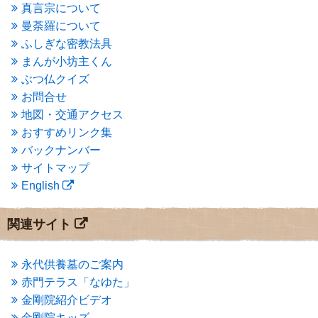
2015年5月
(1)
真言宗について
2015年4月
(1)
曼荼羅について
2015年3月
(3)
ふしぎな密教法具
2015年2月
(3)
まんが小坊主くん
2015年1月
(1)
ぶつ仏クイズ
2014年12月
(2)
2014年9月
(1)
お問合せ
2014年5月
(1)
地図・交通アクセス
2014年4月
(4)
おすすめリンク集
2014年1月
(1)
バックナンバー
2013年11月
(4)
サイトマップ
2013年10月
(2)
English
2013年9月
(4)
2013年8月
(7)
2013年7月
(7)
関連サイト
2013年6月
(6)
2013年5月
(13)
2013年4月
(1)
永代供養墓のご案内
2013年3月
(4)
赤門テラス「なゆた」
2013年2月
(6)
金剛院紹介ビデオ
2013年1月
(6)
金剛院キッズ