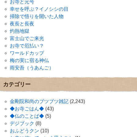
お寺と元号
幸せを呼ぶ？イノシシの目
掃除で悟りを開いた人物
夜長と長夜
灼熱地獄
富士山でご来光
お寺で厄払い？
ワールドカップ
梅の実に宿る神仏
雨安吾（うあんご）
カテゴリー
金剛院和尚のブツブツ雑記
(2,243)
◆お寺ごはん◆
(43)
◆仏のことば◆
(5)
デジブック
(8)
おふどうクン
(10)