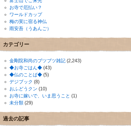
富士山でご来光
お寺で厄払い？
ワールドカップ
梅の実に宿る神仏
雨安吾（うあんご）
カテゴリー
金剛院和尚のブツブツ雑記
(2,243)
◆お寺ごはん◆
(43)
◆仏のことば◆
(5)
デジブック
(8)
おふどうクン
(10)
お寺に嫁いで、いま思うこと
(1)
未分類
(29)
過去の記事