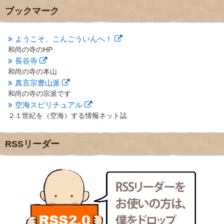
2012年10月
(5)
ブックマーク
2012年9月
(8)
2012年8月
(9)
2012年7月
(10)
ようこそ、こんごういんへ！
2012年6月
(14)
和尚の寺のHP
2012年5月
(16)
長谷寺
2012年4月
(16)
和尚の寺の本山
2012年3月
(17)
真言宗豊山派
2012年2月
(20)
和尚の寺の宗派です
2012年1月
(25)
空海スピリチュアル
2011年12月
(22)
２１世紀を（空海）する情報ネット誌
2011年11月
(28)
クリプロホームページ
2011年10月
(31)
地域のライターさんです
2011年9月
(24)
RSSリーダー
小豆島 圓満寺
2011年8月
(21)
小豆島霊場第７４番のお寺
2011年7月
(18)
新聞屋の道具箱
2011年6月
(13)
新聞社で使われる用語の解説など
2011年5月
(15)
makotoさんの御符内巡礼記
2011年4月
(17)
東京の巡礼記です
2011年3月
(15)
POLYHEDON
2011年2月
(22)