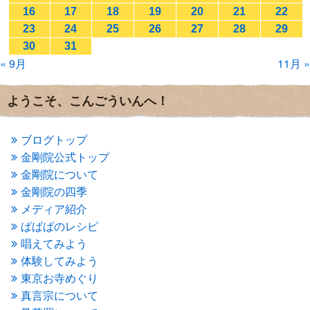
2017年1月
(2)
16
17
18
19
20
21
22
2016年12月
(4)
23
24
25
26
27
28
29
2016年11月
(3)
30
31
2016年10月
(1)
« 9月
11月 »
2016年9月
(3)
2016年8月
(2)
2016年7月
(3)
ようこそ、こんごういんへ！
2016年6月
(2)
2016年5月
(3)
2016年4月
(4)
ブログトップ
2016年3月
(4)
金剛院公式トップ
2016年2月
(5)
金剛院について
2016年1月
(3)
金剛院の四季
2015年12月
(6)
2015年11月
(4)
メディア紹介
2015年10月
(4)
ぱぱぱのレシピ
2015年9月
(3)
唱えてみよう
2015年8月
(4)
体験してみよう
2015年7月
(4)
東京お寺めぐり
2015年6月
(3)
2015年5月
(1)
真言宗について
2015年4月
(1)