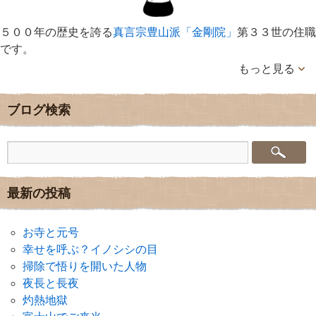
５００年の歴史を誇る
真言宗豊山派「金剛院」
第３３世の住職
です。
もっと見る
ブログ検索
最新の投稿
お寺と元号
幸せを呼ぶ？イノシシの目
掃除で悟りを開いた人物
夜長と長夜
灼熱地獄