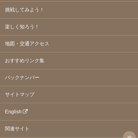
2009年3月
(21)
挑戦してみよう！
2009年2月
(19)
2009年1月
(25)
2008年12月
(22)
楽しく知ろう！
2008年11月
(23)
2008年10月
(31)
地図・交通アクセス
2008年9月
(24)
2008年8月
(24)
2008年7月
(23)
おすすめリンク集
2008年6月
(23)
2008年5月
(21)
2008年4月
(22)
バックナンバー
2008年3月
(24)
2008年2月
(21)
サイトマップ
2008年1月
(23)
2007年12月
(26)
2007年11月
(25)
English
2007年10月
(24)
2007年9月
(23)
関連サイト
2007年8月
(26)
2007年7月
(25)