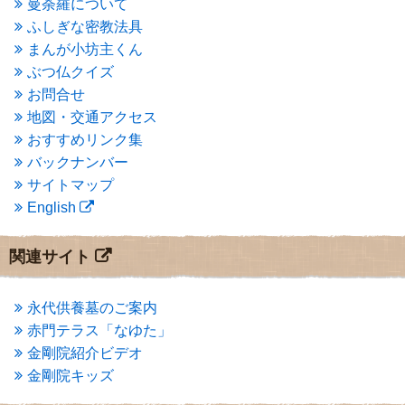
曼荼羅について
2015年3月
(3)
ふしぎな密教法具
2015年2月
(3)
まんが小坊主くん
2015年1月
(1)
ぶつ仏クイズ
2014年12月
(2)
2014年9月
(1)
お問合せ
2014年5月
(1)
地図・交通アクセス
2014年4月
(4)
おすすめリンク集
2014年1月
(1)
バックナンバー
2013年11月
(4)
サイトマップ
2013年10月
(2)
English
2013年9月
(4)
2013年8月
(7)
2013年7月
(7)
関連サイト
2013年6月
(6)
2013年5月
(13)
2013年4月
(1)
永代供養墓のご案内
2013年3月
(4)
赤門テラス「なゆた」
2013年2月
(6)
金剛院紹介ビデオ
2013年1月
(6)
金剛院キッズ
2012年12月
(7)
2012年11月
(7)