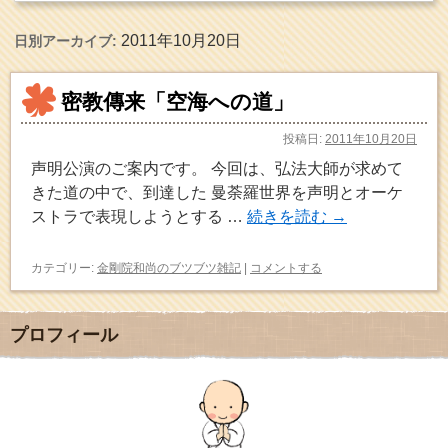
2011年10月20日
日別アーカイブ:
密教傳来「空海への道」
投稿日:
2011年10月20日
声明公演のご案内です。 今回は、弘法大師が求めて
きた道の中で、到達した 曼荼羅世界を声明とオーケ
ストラで表現しようとする …
続きを読む
→
カテゴリー:
金剛院和尚のブツブツ雑記
|
コメントする
プロフィール