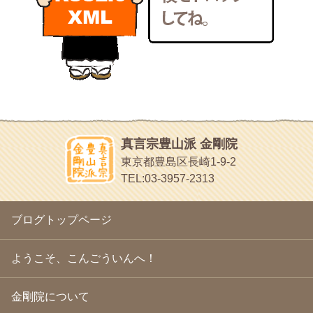
いろいろなことが書いてあるよ
2011年1月
(22)
bunchan
2010年12月
(21)
あちこち行って！
2010年11月
(14)
2010年10月
(13)
目白鍼灸院
2010年9月
(16)
日本人の繊細な体質にあわせた、やさしく気持ちよい鍼灸治療で
2010年8月
(13)
す
2010年7月
(19)
イッパイイチゴ
2010年6月
(18)
おもわず食べたくなっちゃう
2010年5月
(22)
ほうげん日記
2010年4月
(25)
放言じゃなくて和尚さんの名前だよ
真言宗豊山派 金剛院
2010年3月
(22)
面白いサイトみつけたよ。
東京都豊島区長崎1-9-2
2010年2月
(23)
ヘェ～という感じ
TEL:03-3957-2313
2010年1月
(23)
chocolab.Air♪DIALY
2009年12月
(18)
ラブラドールのワンちゃんがかわいいよ
2009年11月
(20)
ブログトップページ
2009年10月
(20)
2009年9月
(20)
2009年8月
(18)
ようこそ、こんごういんへ！
2009年7月
(21)
2009年6月
(22)
金剛院について
2009年5月
(20)
2009年4月
(24)