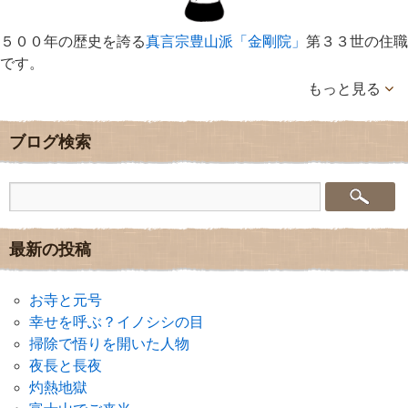
５００年の歴史を誇る
真言宗豊山派「金剛院」
第３３世の住職
です。
もっと見る
ブログ検索
最新の投稿
お寺と元号
幸せを呼ぶ？イノシシの目
掃除で悟りを開いた人物
夜長と長夜
灼熱地獄