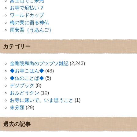
富士山でご来光
お寺で厄払い？
ワールドカップ
梅の実に宿る神仏
雨安吾（うあんご）
カテゴリー
金剛院和尚のブツブツ雑記
(2,243)
◆お寺ごはん◆
(43)
◆仏のことば◆
(5)
デジブック
(8)
おふどうクン
(10)
お寺に嫁いで、いま思うこと
(1)
未分類
(29)
過去の記事