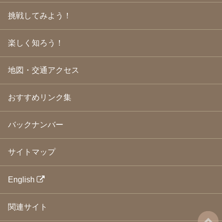
2009年3月
(21)
挑戦してみよう！
2009年2月
(19)
2009年1月
(25)
2008年12月
(22)
楽しく知ろう！
2008年11月
(23)
2008年10月
(31)
地図・交通アクセス
2008年9月
(24)
2008年8月
(24)
2008年7月
(23)
おすすめリンク集
2008年6月
(23)
2008年5月
(21)
2008年4月
(22)
バックナンバー
2008年3月
(24)
2008年2月
(21)
サイトマップ
2008年1月
(23)
2007年12月
(26)
2007年11月
(25)
English
2007年10月
(24)
2007年9月
(23)
関連サイト
2007年8月
(26)
2007年7月
(25)