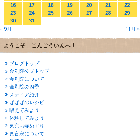
2017年1月
(2)
16
17
18
19
20
21
22
2016年12月
(4)
23
24
25
26
27
28
29
2016年11月
(3)
30
31
2016年10月
(1)
« 9月
11月 »
2016年9月
(3)
2016年8月
(2)
2016年7月
(3)
ようこそ、こんごういんへ！
2016年6月
(2)
2016年5月
(3)
2016年4月
(4)
ブログトップ
2016年3月
(4)
金剛院公式トップ
2016年2月
(5)
金剛院について
2016年1月
(3)
金剛院の四季
2015年12月
(6)
2015年11月
(4)
メディア紹介
2015年10月
(4)
ぱぱぱのレシピ
2015年9月
(3)
唱えてみよう
2015年8月
(4)
体験してみよう
2015年7月
(4)
東京お寺めぐり
2015年6月
(3)
2015年5月
(1)
真言宗について
2015年4月
(1)