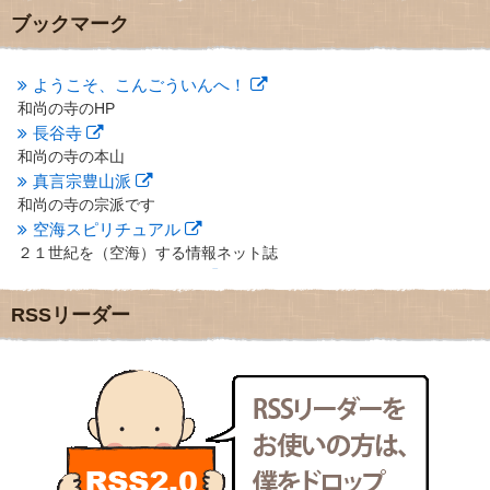
2012年10月
(5)
ブックマーク
2012年9月
(8)
2012年8月
(9)
2012年7月
(10)
ようこそ、こんごういんへ！
2012年6月
(14)
和尚の寺のHP
2012年5月
(16)
長谷寺
2012年4月
(16)
和尚の寺の本山
2012年3月
(17)
真言宗豊山派
2012年2月
(20)
和尚の寺の宗派です
2012年1月
(25)
空海スピリチュアル
2011年12月
(22)
２１世紀を（空海）する情報ネット誌
2011年11月
(28)
クリプロホームページ
2011年10月
(31)
地域のライターさんです
2011年9月
(24)
RSSリーダー
小豆島 圓満寺
2011年8月
(21)
小豆島霊場第７４番のお寺
2011年7月
(18)
新聞屋の道具箱
2011年6月
(13)
新聞社で使われる用語の解説など
2011年5月
(15)
makotoさんの御符内巡礼記
2011年4月
(17)
東京の巡礼記です
2011年3月
(15)
POLYHEDON
2011年2月
(22)