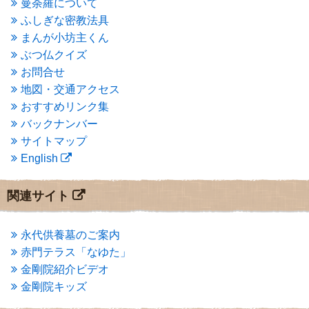
曼荼羅について
2015年3月
(3)
ふしぎな密教法具
2015年2月
(3)
まんが小坊主くん
2015年1月
(1)
ぶつ仏クイズ
2014年12月
(2)
2014年9月
(1)
お問合せ
2014年5月
(1)
地図・交通アクセス
2014年4月
(4)
おすすめリンク集
2014年1月
(1)
バックナンバー
2013年11月
(4)
サイトマップ
2013年10月
(2)
English
2013年9月
(4)
2013年8月
(7)
2013年7月
(7)
関連サイト
2013年6月
(6)
2013年5月
(13)
2013年4月
(1)
永代供養墓のご案内
2013年3月
(4)
赤門テラス「なゆた」
2013年2月
(6)
金剛院紹介ビデオ
2013年1月
(6)
金剛院キッズ
2012年12月
(7)
2012年11月
(7)