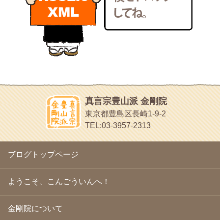
いろいろなことが書いてあるよ
2011年1月
(22)
bunchan
2010年12月
(21)
あちこち行って！
2010年11月
(14)
2010年10月
(13)
目白鍼灸院
2010年9月
(16)
日本人の繊細な体質にあわせた、やさしく気持ちよい鍼灸治療で
2010年8月
(13)
す
2010年7月
(19)
イッパイイチゴ
2010年6月
(18)
おもわず食べたくなっちゃう
2010年5月
(22)
ほうげん日記
2010年4月
(25)
放言じゃなくて和尚さんの名前だよ
真言宗豊山派 金剛院
2010年3月
(22)
面白いサイトみつけたよ。
東京都豊島区長崎1-9-2
2010年2月
(23)
ヘェ～という感じ
TEL:03-3957-2313
2010年1月
(23)
chocolab.Air♪DIALY
2009年12月
(18)
ラブラドールのワンちゃんがかわいいよ
2009年11月
(20)
ブログトップページ
2009年10月
(20)
2009年9月
(20)
2009年8月
(18)
ようこそ、こんごういんへ！
2009年7月
(21)
2009年6月
(22)
金剛院について
2009年5月
(20)
2009年4月
(24)