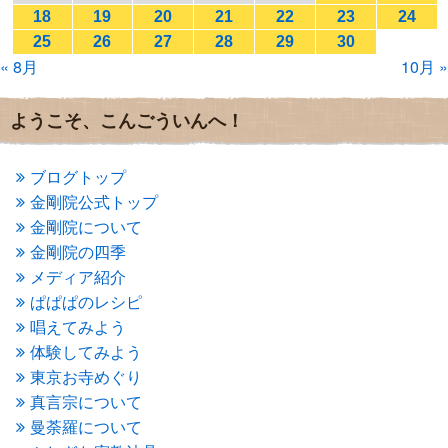
2017年1月
(2)
18
19
20
21
22
23
24
2016年12月
(4)
25
26
27
28
29
30
2016年11月
(3)
« 8月
10月 »
2016年10月
(1)
2016年9月
(3)
2016年8月
(2)
ようこそ、こんごういんへ！
2016年7月
(3)
2016年6月
(2)
2016年5月
(3)
ブログトップ
2016年4月
(4)
金剛院公式トップ
2016年3月
(4)
金剛院について
2016年2月
(5)
金剛院の四季
2016年1月
(3)
メディア紹介
2015年12月
(6)
2015年11月
(4)
ぱぱぱのレシピ
2015年10月
(4)
唱えてみよう
2015年9月
(3)
体験してみよう
2015年8月
(4)
東京お寺めぐり
2015年7月
(4)
真言宗について
2015年6月
(3)
2015年5月
(1)
曼荼羅について
2015年4月
(1)