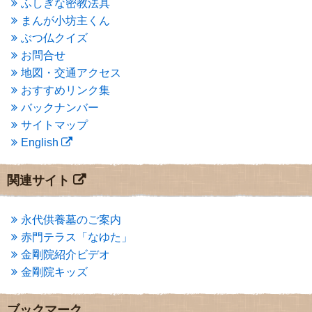
ふしぎな密教法具
2015年3月
(3)
まんが小坊主くん
2015年2月
(3)
ぶつ仏クイズ
2015年1月
(1)
お問合せ
2014年12月
(2)
2014年9月
(1)
地図・交通アクセス
2014年5月
(1)
おすすめリンク集
2014年4月
(4)
バックナンバー
2014年1月
(1)
サイトマップ
2013年11月
(4)
English
2013年10月
(2)
2013年9月
(4)
2013年8月
(7)
関連サイト
2013年7月
(7)
2013年6月
(6)
2013年5月
(13)
永代供養墓のご案内
2013年4月
(1)
赤門テラス「なゆた」
2013年3月
(4)
金剛院紹介ビデオ
2013年2月
(6)
金剛院キッズ
2013年1月
(6)
2012年12月
(7)
2012年11月
(7)
ブックマーク