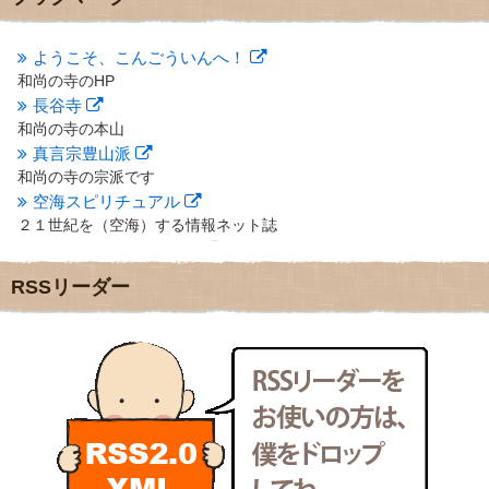
2012年10月
(5)
2012年9月
(8)
ようこそ、こんごういんへ！
2012年8月
(9)
和尚の寺のHP
2012年7月
(10)
長谷寺
2012年6月
(14)
2012年5月
(16)
和尚の寺の本山
2012年4月
(16)
真言宗豊山派
2012年3月
(17)
和尚の寺の宗派です
2012年2月
(20)
空海スピリチュアル
2012年1月
(25)
２１世紀を（空海）する情報ネット誌
2011年12月
(22)
クリプロホームページ
2011年11月
(28)
地域のライターさんです
RSSリーダー
2011年10月
(31)
小豆島 圓満寺
2011年9月
(24)
小豆島霊場第７４番のお寺
2011年8月
(21)
新聞屋の道具箱
2011年7月
(18)
新聞社で使われる用語の解説など
2011年6月
(13)
makotoさんの御符内巡礼記
2011年5月
(15)
東京の巡礼記です
2011年4月
(17)
POLYHEDON
2011年3月
(15)
いろいろなことが書いてあるよ
2011年2月
(22)