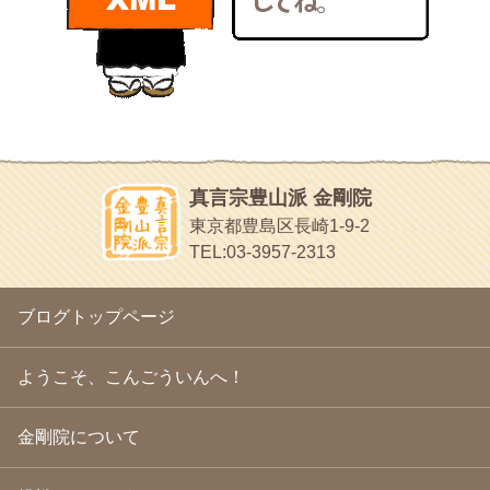
bunchan
2011年1月
(22)
あちこち行って！
2010年12月
(21)
目白鍼灸院
2010年11月
(14)
日本人の繊細な体質にあわせた、やさしく気持ちよい鍼灸治療で
2010年10月
(13)
す
2010年9月
(16)
イッパイイチゴ
2010年8月
(13)
おもわず食べたくなっちゃう
2010年7月
(19)
2010年6月
(18)
ほうげん日記
2010年5月
(22)
放言じゃなくて和尚さんの名前だよ
真言宗豊山派 金剛院
2010年4月
(25)
面白いサイトみつけたよ。
東京都豊島区長崎1-9-2
2010年3月
(22)
ヘェ～という感じ
TEL:03-3957-2313
2010年2月
(23)
chocolab.Air♪DIALY
2010年1月
(23)
ラブラドールのワンちゃんがかわいいよ
2009年12月
(18)
ブログトップページ
2009年11月
(20)
2009年10月
(20)
2009年9月
(20)
ようこそ、こんごういんへ！
2009年8月
(18)
2009年7月
(21)
金剛院について
2009年6月
(22)
2009年5月
(20)
2009年4月
(24)