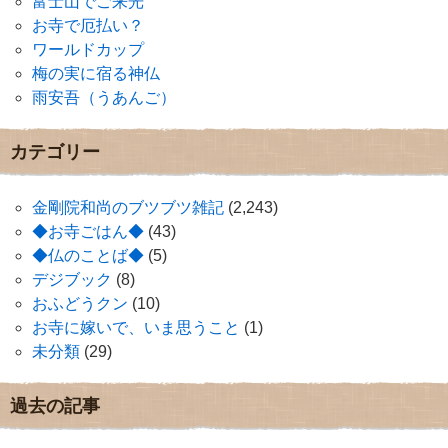
富士山でご来光
お寺で厄払い？
ワールドカップ
梅の実に宿る神仏
雨安吾（うあんご）
カテゴリー
金剛院和尚のブツブツ雑記
(2,243)
◆お寺ごはん◆
(43)
◆仏のことば◆
(5)
デジブック
(8)
おふどうクン
(10)
お寺に嫁いで、いま思うこと
(1)
未分類
(29)
過去の記事