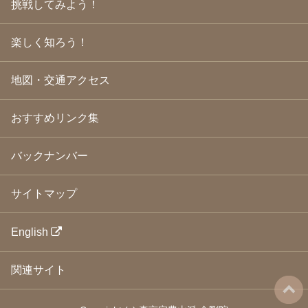
挑戦してみよう！
2009年3月
(21)
2009年2月
(19)
楽しく知ろう！
2009年1月
(25)
2008年12月
(22)
2008年11月
(23)
地図・交通アクセス
2008年10月
(31)
2008年9月
(24)
2008年8月
(24)
おすすめリンク集
2008年7月
(23)
2008年6月
(23)
バックナンバー
2008年5月
(21)
2008年4月
(22)
2008年3月
(24)
サイトマップ
2008年2月
(21)
2008年1月
(23)
2007年12月
(26)
English
2007年11月
(25)
2007年10月
(24)
関連サイト
2007年9月
(23)
2007年8月
(26)
2007年7月
(25)