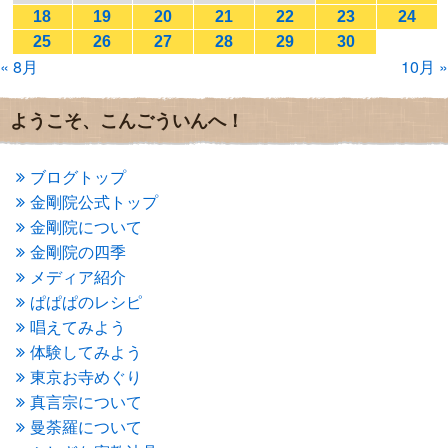
2017年1月
(2)
18
19
20
21
22
23
24
2016年12月
(4)
25
26
27
28
29
30
2016年11月
(3)
« 8月
10月 »
2016年10月
(1)
2016年9月
(3)
2016年8月
(2)
ようこそ、こんごういんへ！
2016年7月
(3)
2016年6月
(2)
2016年5月
(3)
ブログトップ
2016年4月
(4)
金剛院公式トップ
2016年3月
(4)
金剛院について
2016年2月
(5)
金剛院の四季
2016年1月
(3)
メディア紹介
2015年12月
(6)
2015年11月
(4)
ぱぱぱのレシピ
2015年10月
(4)
唱えてみよう
2015年9月
(3)
体験してみよう
2015年8月
(4)
東京お寺めぐり
2015年7月
(4)
真言宗について
2015年6月
(3)
2015年5月
(1)
曼荼羅について
2015年4月
(1)