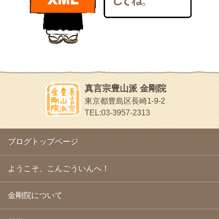
bunchan
2011年1月
(22)
あちこち行って！
2010年12月
(21)
目白鍼灸院
2010年11月
(14)
日本人の繊細な体質にあわせた、やさしく気持ちよい鍼灸治療で
2010年10月
(13)
す
2010年9月
(16)
イッパイイチゴ
2010年8月
(13)
おもわず食べたくなっちゃう
2010年7月
(19)
2010年6月
(18)
ほうげん日記
2010年5月
(22)
放言じゃなくて和尚さんの名前だよ
真言宗豊山派 金剛院
2010年4月
(25)
面白いサイトみつけたよ。
東京都豊島区長崎1-9-2
2010年3月
(22)
ヘェ～という感じ
TEL:03-3957-2313
2010年2月
(23)
chocolab.Air♪DIALY
2010年1月
(23)
ラブラドールのワンちゃんがかわいいよ
2009年12月
(18)
ブログトップページ
2009年11月
(20)
2009年10月
(20)
2009年9月
(20)
ようこそ、こんごういんへ！
2009年8月
(18)
2009年7月
(21)
金剛院について
2009年6月
(22)
2009年5月
(20)
2009年4月
(24)