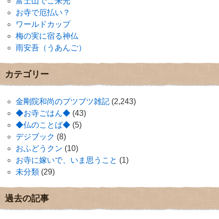
富士山でご来光
お寺で厄払い？
ワールドカップ
梅の実に宿る神仏
雨安吾（うあんご）
カテゴリー
金剛院和尚のブツブツ雑記
(2,243)
◆お寺ごはん◆
(43)
◆仏のことば◆
(5)
デジブック
(8)
おふどうクン
(10)
お寺に嫁いで、いま思うこと
(1)
未分類
(29)
過去の記事