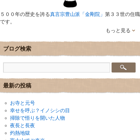
５００年の歴史を誇る
真言宗豊山派「金剛院」
第３３世の住職
です。
もっと見る
ブログ検索
最新の投稿
お寺と元号
幸せを呼ぶ？イノシシの目
掃除で悟りを開いた人物
夜長と長夜
灼熱地獄