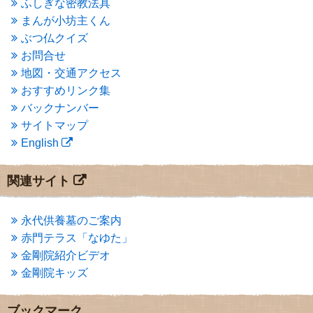
ふしぎな密教法具
2015年3月
(3)
まんが小坊主くん
2015年2月
(3)
ぶつ仏クイズ
2015年1月
(1)
お問合せ
2014年12月
(2)
2014年9月
(1)
地図・交通アクセス
2014年5月
(1)
おすすめリンク集
2014年4月
(4)
バックナンバー
2014年1月
(1)
サイトマップ
2013年11月
(4)
English
2013年10月
(2)
2013年9月
(4)
2013年8月
(7)
関連サイト
2013年7月
(7)
2013年6月
(6)
2013年5月
(13)
永代供養墓のご案内
2013年4月
(1)
赤門テラス「なゆた」
2013年3月
(4)
金剛院紹介ビデオ
2013年2月
(6)
金剛院キッズ
2013年1月
(6)
2012年12月
(7)
2012年11月
(7)
ブックマーク