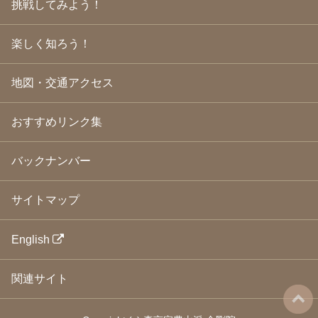
挑戦してみよう！
2009年3月
(21)
2009年2月
(19)
楽しく知ろう！
2009年1月
(25)
2008年12月
(22)
2008年11月
(23)
地図・交通アクセス
2008年10月
(31)
2008年9月
(24)
2008年8月
(24)
おすすめリンク集
2008年7月
(23)
2008年6月
(23)
バックナンバー
2008年5月
(21)
2008年4月
(22)
2008年3月
(24)
サイトマップ
2008年2月
(21)
2008年1月
(23)
2007年12月
(26)
English
2007年11月
(25)
2007年10月
(24)
関連サイト
2007年9月
(23)
2007年8月
(26)
2007年7月
(25)