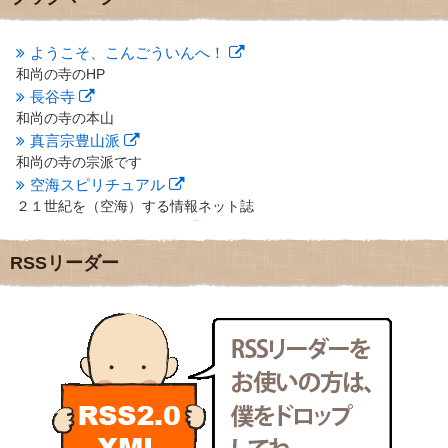
2012年10月
(5)
2012年9月
(8)
ようこそ、こんごういんへ！
2012年8月
(9)
和尚の寺のHP
2012年7月
(10)
長谷寺
2012年6月
(14)
2012年5月
(16)
和尚の寺の本山
2012年4月
(16)
真言宗豊山派
2012年3月
(17)
和尚の寺の宗派です
2012年2月
(20)
空海スピリチュアル
2012年1月
(25)
２１世紀を（空海）する情報ネット誌
2011年12月
(22)
クリプロホームページ
2011年11月
(28)
地域のライターさんです
RSSリーダー
2011年10月
(31)
小豆島 圓満寺
2011年9月
(24)
小豆島霊場第７４番のお寺
2011年8月
(21)
新聞屋の道具箱
2011年7月
(18)
新聞社で使われる用語の解説など
2011年6月
(13)
makotoさんの御符内巡礼記
2011年5月
(15)
東京の巡礼記です
2011年4月
(17)
POLYHEDON
2011年3月
(15)
いろいろなことが書いてあるよ
2011年2月
(22)