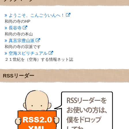
2012年10月
(5)
2012年9月
(8)
ようこそ、こんごういんへ！
2012年8月
(9)
和尚の寺のHP
2012年7月
(10)
長谷寺
2012年6月
(14)
2012年5月
(16)
和尚の寺の本山
2012年4月
(16)
真言宗豊山派
2012年3月
(17)
和尚の寺の宗派です
2012年2月
(20)
空海スピリチュアル
2012年1月
(25)
２１世紀を（空海）する情報ネット誌
2011年12月
(22)
クリプロホームページ
2011年11月
(28)
地域のライターさんです
RSSリーダー
2011年10月
(31)
小豆島 圓満寺
2011年9月
(24)
小豆島霊場第７４番のお寺
2011年8月
(21)
新聞屋の道具箱
2011年7月
(18)
新聞社で使われる用語の解説など
2011年6月
(13)
makotoさんの御符内巡礼記
2011年5月
(15)
東京の巡礼記です
2011年4月
(17)
POLYHEDON
2011年3月
(15)
いろいろなことが書いてあるよ
2011年2月
(22)