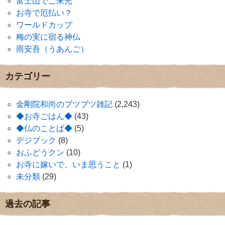
富士山でご来光
お寺で厄払い？
ワールドカップ
梅の実に宿る神仏
雨安吾（うあんご）
カテゴリー
金剛院和尚のブツブツ雑記
(2,243)
◆お寺ごはん◆
(43)
◆仏のことば◆
(5)
デジブック
(8)
おふどうクン
(10)
お寺に嫁いで、いま思うこと
(1)
未分類
(29)
過去の記事