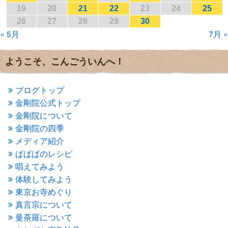
2017年1月
(2)
19
20
21
22
23
24
25
2016年12月
(4)
26
27
28
29
30
2016年11月
(3)
« 5月
7月 »
2016年10月
(1)
2016年9月
(3)
2016年8月
(2)
ようこそ、こんごういんへ！
2016年7月
(3)
2016年6月
(2)
2016年5月
(3)
ブログトップ
2016年4月
(4)
金剛院公式トップ
2016年3月
(4)
金剛院について
2016年2月
(5)
金剛院の四季
2016年1月
(3)
メディア紹介
2015年12月
(6)
2015年11月
(4)
ぱぱぱのレシピ
2015年10月
(4)
唱えてみよう
2015年9月
(3)
体験してみよう
2015年8月
(4)
東京お寺めぐり
2015年7月
(4)
真言宗について
2015年6月
(3)
2015年5月
(1)
曼荼羅について
2015年4月
(1)