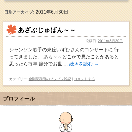
2011年6月30日
日別アーカイブ:
あざぶじゅばん～～
投稿日:
2011年6月30日
シャンソン歌手の東丘いずひさんのコンサートに 行
ってきました。 あら～～どこかで見たことがあると
思ったら毎年 節分でお世 …
続きを読む
→
カテゴリー:
金剛院和尚のブツブツ雑記
|
コメントする
プロフィール