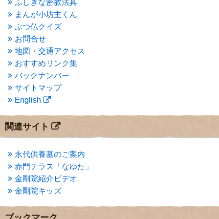
ふしぎな密教法具
2015年3月
(3)
まんが小坊主くん
2015年2月
(3)
ぶつ仏クイズ
2015年1月
(1)
お問合せ
2014年12月
(2)
2014年9月
(1)
地図・交通アクセス
2014年5月
(1)
おすすめリンク集
2014年4月
(4)
バックナンバー
2014年1月
(1)
サイトマップ
2013年11月
(4)
English
2013年10月
(2)
2013年9月
(4)
2013年8月
(7)
関連サイト
2013年7月
(7)
2013年6月
(6)
2013年5月
(13)
永代供養墓のご案内
2013年4月
(1)
赤門テラス「なゆた」
2013年3月
(4)
金剛院紹介ビデオ
2013年2月
(6)
金剛院キッズ
2013年1月
(6)
2012年12月
(7)
2012年11月
(7)
ブックマーク