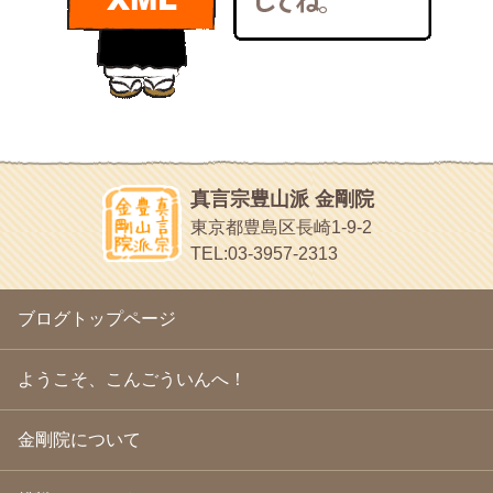
bunchan
2011年1月
(22)
あちこち行って！
2010年12月
(21)
目白鍼灸院
2010年11月
(14)
日本人の繊細な体質にあわせた、やさしく気持ちよい鍼灸治療で
2010年10月
(13)
す
2010年9月
(16)
イッパイイチゴ
2010年8月
(13)
おもわず食べたくなっちゃう
2010年7月
(19)
2010年6月
(18)
ほうげん日記
2010年5月
(22)
放言じゃなくて和尚さんの名前だよ
真言宗豊山派 金剛院
2010年4月
(25)
面白いサイトみつけたよ。
東京都豊島区長崎1-9-2
2010年3月
(22)
ヘェ～という感じ
TEL:03-3957-2313
2010年2月
(23)
chocolab.Air♪DIALY
2010年1月
(23)
ラブラドールのワンちゃんがかわいいよ
2009年12月
(18)
ブログトップページ
2009年11月
(20)
2009年10月
(20)
2009年9月
(20)
ようこそ、こんごういんへ！
2009年8月
(18)
2009年7月
(21)
金剛院について
2009年6月
(22)
2009年5月
(20)
2009年4月
(24)