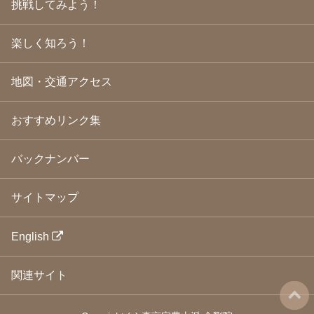
挑戦してみよう！
2009年3月
(21)
2009年2月
(19)
楽しく知ろう！
2009年1月
(25)
2008年12月
(22)
2008年11月
(23)
地図・交通アクセス
2008年10月
(31)
2008年9月
(24)
2008年8月
(24)
おすすめリンク集
2008年7月
(23)
2008年6月
(23)
バックナンバー
2008年5月
(21)
2008年4月
(22)
2008年3月
(24)
サイトマップ
2008年2月
(21)
2008年1月
(23)
2007年12月
(26)
English
2007年11月
(25)
2007年10月
(24)
関連サイト
2007年9月
(23)
2007年8月
(26)
2007年7月
(25)