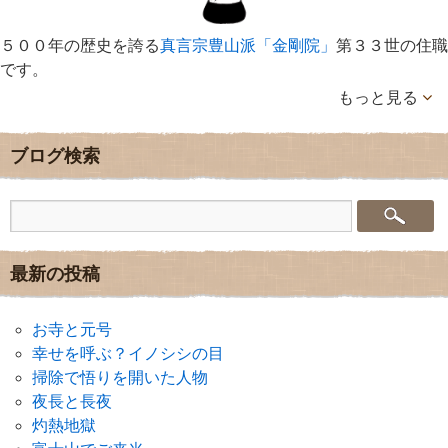
５００年の歴史を誇る
真言宗豊山派「金剛院」
第３３世の住職
です。
もっと見る
ブログ検索
最新の投稿
お寺と元号
幸せを呼ぶ？イノシシの目
掃除で悟りを開いた人物
夜長と長夜
灼熱地獄