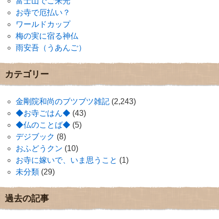
富士山でご来光
お寺で厄払い？
ワールドカップ
梅の実に宿る神仏
雨安吾（うあんご）
カテゴリー
金剛院和尚のブツブツ雑記
(2,243)
◆お寺ごはん◆
(43)
◆仏のことば◆
(5)
デジブック
(8)
おふどうクン
(10)
お寺に嫁いで、いま思うこと
(1)
未分類
(29)
過去の記事