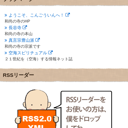
2012年10月
(5)
2012年9月
(8)
ようこそ、こんごういんへ！
2012年8月
(9)
和尚の寺のHP
2012年7月
(10)
長谷寺
2012年6月
(14)
2012年5月
(16)
和尚の寺の本山
2012年4月
(16)
真言宗豊山派
2012年3月
(17)
和尚の寺の宗派です
2012年2月
(20)
空海スピリチュアル
2012年1月
(25)
２１世紀を（空海）する情報ネット誌
2011年12月
(22)
クリプロホームページ
2011年11月
(28)
地域のライターさんです
RSSリーダー
2011年10月
(31)
小豆島 圓満寺
2011年9月
(24)
小豆島霊場第７４番のお寺
2011年8月
(21)
新聞屋の道具箱
2011年7月
(18)
新聞社で使われる用語の解説など
2011年6月
(13)
makotoさんの御符内巡礼記
2011年5月
(15)
東京の巡礼記です
2011年4月
(17)
POLYHEDON
2011年3月
(15)
いろいろなことが書いてあるよ
2011年2月
(22)