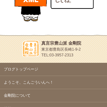
bunchan
2011年1月
(22)
あちこち行って！
2010年12月
(21)
目白鍼灸院
2010年11月
(14)
日本人の繊細な体質にあわせた、やさしく気持ちよい鍼灸治療で
2010年10月
(13)
す
2010年9月
(16)
イッパイイチゴ
2010年8月
(13)
おもわず食べたくなっちゃう
2010年7月
(19)
2010年6月
(18)
ほうげん日記
2010年5月
(22)
放言じゃなくて和尚さんの名前だよ
真言宗豊山派 金剛院
2010年4月
(25)
面白いサイトみつけたよ。
東京都豊島区長崎1-9-2
2010年3月
(22)
ヘェ～という感じ
TEL:03-3957-2313
2010年2月
(23)
chocolab.Air♪DIALY
2010年1月
(23)
ラブラドールのワンちゃんがかわいいよ
2009年12月
(18)
ブログトップページ
2009年11月
(20)
2009年10月
(20)
2009年9月
(20)
ようこそ、こんごういんへ！
2009年8月
(18)
2009年7月
(21)
金剛院について
2009年6月
(22)
2009年5月
(20)
2009年4月
(24)