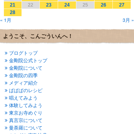
2017年1月
(2)
21
22
23
24
25
26
27
2016年12月
(4)
28
2016年11月
(3)
« 1月
3月 »
2016年10月
(1)
2016年9月
(3)
2016年8月
(2)
ようこそ、こんごういんへ！
2016年7月
(3)
2016年6月
(2)
2016年5月
(3)
ブログトップ
2016年4月
(4)
金剛院公式トップ
2016年3月
(4)
金剛院について
2016年2月
(5)
金剛院の四季
2016年1月
(3)
メディア紹介
2015年12月
(6)
2015年11月
(4)
ぱぱぱのレシピ
2015年10月
(4)
唱えてみよう
2015年9月
(3)
体験してみよう
2015年8月
(4)
東京お寺めぐり
2015年7月
(4)
真言宗について
2015年6月
(3)
2015年5月
(1)
曼荼羅について
2015年4月
(1)