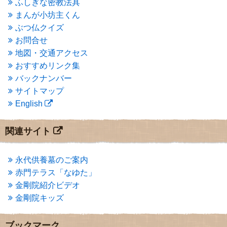
ふしぎな密教法具
2015年3月
(3)
まんが小坊主くん
2015年2月
(3)
ぶつ仏クイズ
2015年1月
(1)
お問合せ
2014年12月
(2)
2014年9月
(1)
地図・交通アクセス
2014年5月
(1)
おすすめリンク集
2014年4月
(4)
バックナンバー
2014年1月
(1)
サイトマップ
2013年11月
(4)
English
2013年10月
(2)
2013年9月
(4)
2013年8月
(7)
関連サイト
2013年7月
(7)
2013年6月
(6)
2013年5月
(13)
永代供養墓のご案内
2013年4月
(1)
赤門テラス「なゆた」
2013年3月
(4)
金剛院紹介ビデオ
2013年2月
(6)
金剛院キッズ
2013年1月
(6)
2012年12月
(7)
2012年11月
(7)
ブックマーク