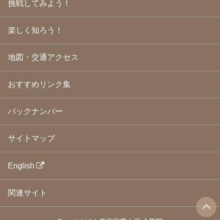
挑戦してみよう！
2009年3月
(21)
2009年2月
(19)
楽しく知ろう！
2009年1月
(25)
2008年12月
(22)
2008年11月
(23)
地図・交通アクセス
2008年10月
(31)
2008年9月
(24)
2008年8月
(24)
おすすめリンク集
2008年7月
(23)
2008年6月
(23)
バックナンバー
2008年5月
(21)
2008年4月
(22)
2008年3月
(24)
サイトマップ
2008年2月
(21)
2008年1月
(23)
2007年12月
(26)
English
2007年11月
(25)
2007年10月
(24)
関連サイト
2007年9月
(23)
2007年8月
(26)
2007年7月
(25)