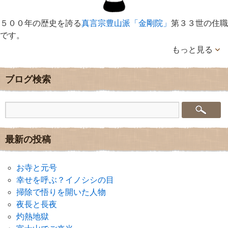
５００年の歴史を誇る
真言宗豊山派「金剛院」
第３３世の住職
です。
もっと見る
ブログ検索
最新の投稿
お寺と元号
幸せを呼ぶ？イノシシの目
掃除で悟りを開いた人物
夜長と長夜
灼熱地獄