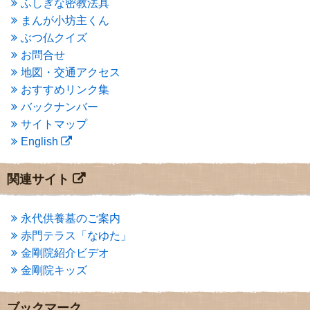
ふしぎな密教法具
2015年3月
(3)
まんが小坊主くん
2015年2月
(3)
ぶつ仏クイズ
2015年1月
(1)
お問合せ
2014年12月
(2)
2014年9月
(1)
地図・交通アクセス
2014年5月
(1)
おすすめリンク集
2014年4月
(4)
バックナンバー
2014年1月
(1)
サイトマップ
2013年11月
(4)
English
2013年10月
(2)
2013年9月
(4)
2013年8月
(7)
関連サイト
2013年7月
(7)
2013年6月
(6)
2013年5月
(13)
永代供養墓のご案内
2013年4月
(1)
赤門テラス「なゆた」
2013年3月
(4)
金剛院紹介ビデオ
2013年2月
(6)
金剛院キッズ
2013年1月
(6)
2012年12月
(7)
2012年11月
(7)
ブックマーク