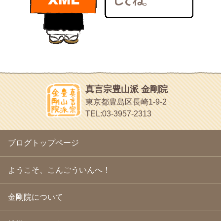
bunchan
2011年1月
(22)
あちこち行って！
2010年12月
(21)
目白鍼灸院
2010年11月
(14)
日本人の繊細な体質にあわせた、やさしく気持ちよい鍼灸治療で
2010年10月
(13)
す
2010年9月
(16)
イッパイイチゴ
2010年8月
(13)
おもわず食べたくなっちゃう
2010年7月
(19)
2010年6月
(18)
ほうげん日記
2010年5月
(22)
放言じゃなくて和尚さんの名前だよ
真言宗豊山派 金剛院
2010年4月
(25)
面白いサイトみつけたよ。
東京都豊島区長崎1-9-2
2010年3月
(22)
ヘェ～という感じ
TEL:03-3957-2313
2010年2月
(23)
chocolab.Air♪DIALY
2010年1月
(23)
ラブラドールのワンちゃんがかわいいよ
2009年12月
(18)
ブログトップページ
2009年11月
(20)
2009年10月
(20)
2009年9月
(20)
ようこそ、こんごういんへ！
2009年8月
(18)
2009年7月
(21)
金剛院について
2009年6月
(22)
2009年5月
(20)
2009年4月
(24)