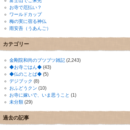
富士山でご来光
お寺で厄払い？
ワールドカップ
梅の実に宿る神仏
雨安吾（うあんご）
カテゴリー
金剛院和尚のブツブツ雑記
(2,243)
◆お寺ごはん◆
(43)
◆仏のことば◆
(5)
デジブック
(8)
おふどうクン
(10)
お寺に嫁いで、いま思うこと
(1)
未分類
(29)
過去の記事