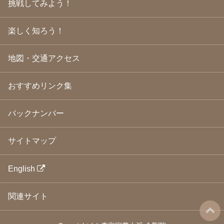
挑戦してみよう！
2009年3月
(21)
2009年2月
(19)
楽しく知ろう！
2009年1月
(25)
2008年12月
(22)
2008年11月
(23)
地図・交通アクセス
2008年10月
(31)
2008年9月
(24)
2008年8月
(24)
おすすめリンク集
2008年7月
(23)
2008年6月
(23)
バックナンバー
2008年5月
(21)
2008年4月
(22)
2008年3月
(24)
サイトマップ
2008年2月
(21)
2008年1月
(23)
2007年12月
(26)
English
2007年11月
(25)
2007年10月
(24)
関連サイト
2007年9月
(23)
2007年8月
(26)
2007年7月
(25)