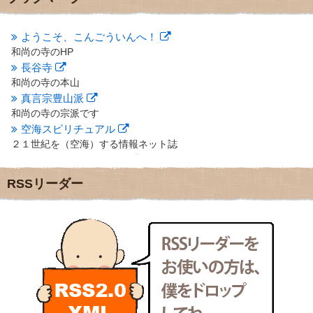
2012年10月
(5)
2012年9月
(8)
ようこそ、こんごういんへ！
2012年8月
(9)
和尚の寺のHP
2012年7月
(10)
長谷寺
2012年6月
(14)
2012年5月
(16)
和尚の寺の本山
2012年4月
(16)
真言宗豊山派
2012年3月
(17)
和尚の寺の宗派です
2012年2月
(20)
空海スピリチュアル
2012年1月
(25)
２１世紀を（空海）する情報ネット誌
2011年12月
(22)
クリプロホームページ
2011年11月
(28)
地域のライターさんです
RSSリーダー
2011年10月
(31)
小豆島 圓満寺
2011年9月
(24)
小豆島霊場第７４番のお寺
2011年8月
(21)
新聞屋の道具箱
2011年7月
(18)
新聞社で使われる用語の解説など
2011年6月
(13)
makotoさんの御符内巡礼記
2011年5月
(15)
東京の巡礼記です
2011年4月
(17)
POLYHEDON
2011年3月
(15)
いろいろなことが書いてあるよ
2011年2月
(22)