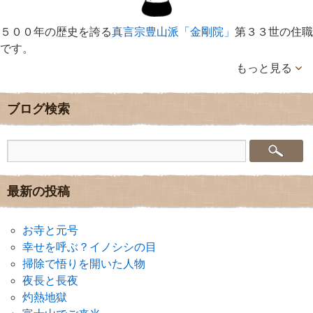
５００年の歴史を誇る
真言宗豊山派「金剛院」
第３３世の住職
です。
もっと見る
ブログ検索
最新の投稿
お寺と元号
幸せを呼ぶ？イノシシの目
掃除で悟りを開いた人物
夜長と長夜
灼熱地獄