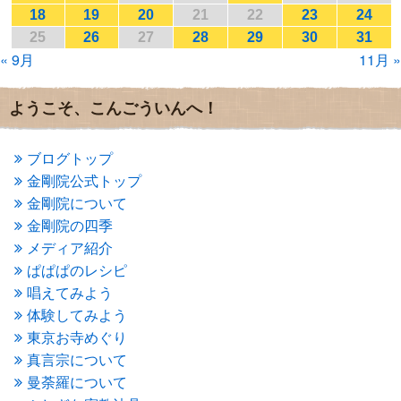
2017年1月
(2)
18
19
20
21
22
23
24
2016年12月
(4)
25
26
27
28
29
30
31
2016年11月
(3)
« 9月
11月 »
2016年10月
(1)
2016年9月
(3)
2016年8月
(2)
ようこそ、こんごういんへ！
2016年7月
(3)
2016年6月
(2)
2016年5月
(3)
ブログトップ
2016年4月
(4)
金剛院公式トップ
2016年3月
(4)
金剛院について
2016年2月
(5)
金剛院の四季
2016年1月
(3)
メディア紹介
2015年12月
(6)
2015年11月
(4)
ぱぱぱのレシピ
2015年10月
(4)
唱えてみよう
2015年9月
(3)
体験してみよう
2015年8月
(4)
東京お寺めぐり
2015年7月
(4)
真言宗について
2015年6月
(3)
2015年5月
(1)
曼荼羅について
2015年4月
(1)