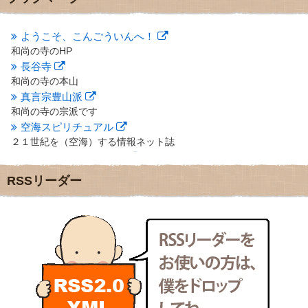
2012年10月
(5)
2012年9月
(8)
ようこそ、こんごういんへ！
2012年8月
(9)
和尚の寺のHP
2012年7月
(10)
長谷寺
2012年6月
(14)
2012年5月
(16)
和尚の寺の本山
2012年4月
(16)
真言宗豊山派
2012年3月
(17)
和尚の寺の宗派です
2012年2月
(20)
空海スピリチュアル
2012年1月
(25)
２１世紀を（空海）する情報ネット誌
2011年12月
(22)
クリプロホームページ
2011年11月
(28)
地域のライターさんです
RSSリーダー
2011年10月
(31)
小豆島 圓満寺
2011年9月
(24)
小豆島霊場第７４番のお寺
2011年8月
(21)
新聞屋の道具箱
2011年7月
(18)
新聞社で使われる用語の解説など
2011年6月
(13)
makotoさんの御符内巡礼記
2011年5月
(15)
東京の巡礼記です
2011年4月
(17)
POLYHEDON
2011年3月
(15)
いろいろなことが書いてあるよ
2011年2月
(22)