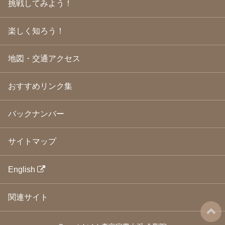
挑戦してみよう！
2009年3月
(21)
2009年2月
(19)
楽しく知ろう！
2009年1月
(25)
2008年12月
(22)
2008年11月
(23)
地図・交通アクセス
2008年10月
(31)
2008年9月
(24)
2008年8月
(24)
おすすめリンク集
2008年7月
(23)
2008年6月
(23)
バックナンバー
2008年5月
(21)
2008年4月
(22)
2008年3月
(24)
サイトマップ
2008年2月
(21)
2008年1月
(23)
2007年12月
(26)
English
2007年11月
(25)
2007年10月
(24)
関連サイト
2007年9月
(23)
2007年8月
(26)
2007年7月
(25)