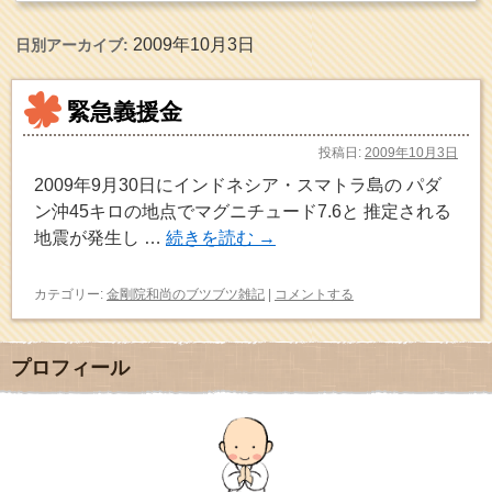
2009年10月3日
日別アーカイブ:
緊急義援金
投稿日:
2009年10月3日
2009年9月30日にインドネシア・スマトラ島の パダ
ン沖45キロの地点でマグニチュード7.6と 推定される
地震が発生し …
続きを読む
→
カテゴリー:
金剛院和尚のブツブツ雑記
|
コメントする
プロフィール