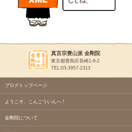
bunchan
2011年1月
(22)
あちこち行って！
2010年12月
(21)
目白鍼灸院
2010年11月
(14)
日本人の繊細な体質にあわせた、やさしく気持ちよい鍼灸治療で
2010年10月
(13)
す
2010年9月
(16)
イッパイイチゴ
2010年8月
(13)
おもわず食べたくなっちゃう
2010年7月
(19)
2010年6月
(18)
ほうげん日記
2010年5月
(22)
放言じゃなくて和尚さんの名前だよ
真言宗豊山派 金剛院
2010年4月
(25)
面白いサイトみつけたよ。
東京都豊島区長崎1-9-2
2010年3月
(22)
ヘェ～という感じ
TEL:03-3957-2313
2010年2月
(23)
chocolab.Air♪DIALY
2010年1月
(23)
ラブラドールのワンちゃんがかわいいよ
2009年12月
(18)
ブログトップページ
2009年11月
(20)
2009年10月
(20)
2009年9月
(20)
ようこそ、こんごういんへ！
2009年8月
(18)
2009年7月
(21)
金剛院について
2009年6月
(22)
2009年5月
(20)
2009年4月
(24)