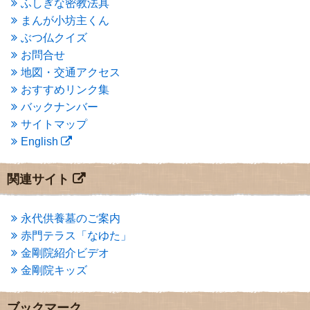
ふしぎな密教法具
2015年3月
(3)
まんが小坊主くん
2015年2月
(3)
ぶつ仏クイズ
2015年1月
(1)
お問合せ
2014年12月
(2)
2014年9月
(1)
地図・交通アクセス
2014年5月
(1)
おすすめリンク集
2014年4月
(4)
バックナンバー
2014年1月
(1)
サイトマップ
2013年11月
(4)
English
2013年10月
(2)
2013年9月
(4)
2013年8月
(7)
関連サイト
2013年7月
(7)
2013年6月
(6)
2013年5月
(13)
永代供養墓のご案内
2013年4月
(1)
赤門テラス「なゆた」
2013年3月
(4)
金剛院紹介ビデオ
2013年2月
(6)
金剛院キッズ
2013年1月
(6)
2012年12月
(7)
2012年11月
(7)
ブックマーク