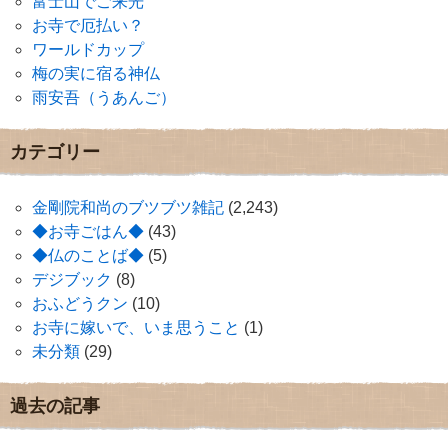
富士山でご来光
お寺で厄払い？
ワールドカップ
梅の実に宿る神仏
雨安吾（うあんご）
カテゴリー
金剛院和尚のブツブツ雑記
(2,243)
◆お寺ごはん◆
(43)
◆仏のことば◆
(5)
デジブック
(8)
おふどうクン
(10)
お寺に嫁いで、いま思うこと
(1)
未分類
(29)
過去の記事