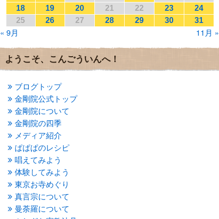
2017年1月
(2)
18
19
20
21
22
23
24
2016年12月
(4)
25
26
27
28
29
30
31
2016年11月
(3)
« 9月
11月 »
2016年10月
(1)
2016年9月
(3)
2016年8月
(2)
ようこそ、こんごういんへ！
2016年7月
(3)
2016年6月
(2)
2016年5月
(3)
ブログトップ
2016年4月
(4)
金剛院公式トップ
2016年3月
(4)
金剛院について
2016年2月
(5)
金剛院の四季
2016年1月
(3)
メディア紹介
2015年12月
(6)
2015年11月
(4)
ぱぱぱのレシピ
2015年10月
(4)
唱えてみよう
2015年9月
(3)
体験してみよう
2015年8月
(4)
東京お寺めぐり
2015年7月
(4)
真言宗について
2015年6月
(3)
2015年5月
(1)
曼荼羅について
2015年4月
(1)