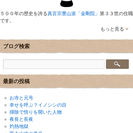
５００年の歴史を誇る
真言宗豊山派「金剛院」
第３３世の住職
です。
もっと見る
ブログ検索
最新の投稿
お寺と元号
幸せを呼ぶ？イノシシの目
掃除で悟りを開いた人物
夜長と長夜
灼熱地獄