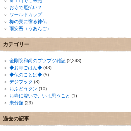
富士山でご来光
お寺で厄払い？
ワールドカップ
梅の実に宿る神仏
雨安吾（うあんご）
カテゴリー
金剛院和尚のブツブツ雑記
(2,243)
◆お寺ごはん◆
(43)
◆仏のことば◆
(5)
デジブック
(8)
おふどうクン
(10)
お寺に嫁いで、いま思うこと
(1)
未分類
(29)
過去の記事