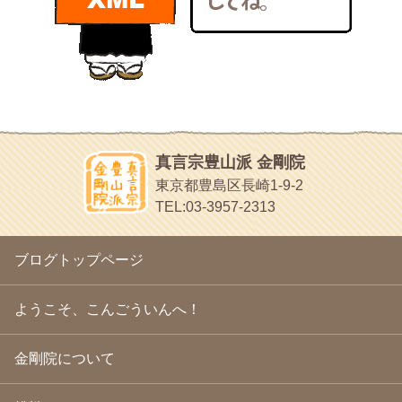
bunchan
2011年1月
(22)
あちこち行って！
2010年12月
(21)
目白鍼灸院
2010年11月
(14)
日本人の繊細な体質にあわせた、やさしく気持ちよい鍼灸治療で
2010年10月
(13)
す
2010年9月
(16)
イッパイイチゴ
2010年8月
(13)
おもわず食べたくなっちゃう
2010年7月
(19)
2010年6月
(18)
ほうげん日記
2010年5月
(22)
放言じゃなくて和尚さんの名前だよ
真言宗豊山派 金剛院
2010年4月
(25)
面白いサイトみつけたよ。
東京都豊島区長崎1-9-2
2010年3月
(22)
ヘェ～という感じ
TEL:03-3957-2313
2010年2月
(23)
chocolab.Air♪DIALY
2010年1月
(23)
ラブラドールのワンちゃんがかわいいよ
2009年12月
(18)
ブログトップページ
2009年11月
(20)
2009年10月
(20)
2009年9月
(20)
ようこそ、こんごういんへ！
2009年8月
(18)
2009年7月
(21)
金剛院について
2009年6月
(22)
2009年5月
(20)
2009年4月
(24)