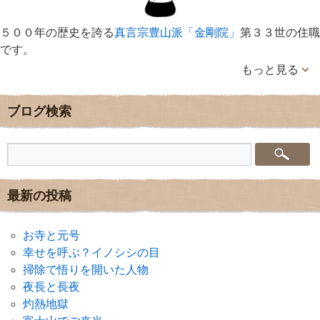
５００年の歴史を誇る
真言宗豊山派「金剛院」
第３３世の住職
です。
もっと見る
ブログ検索
最新の投稿
お寺と元号
幸せを呼ぶ？イノシシの目
掃除で悟りを開いた人物
夜長と長夜
灼熱地獄