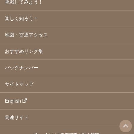
挑戦してみよう！
2009年3月
(21)
2009年2月
(19)
楽しく知ろう！
2009年1月
(25)
2008年12月
(22)
2008年11月
(23)
地図・交通アクセス
2008年10月
(31)
2008年9月
(24)
2008年8月
(24)
おすすめリンク集
2008年7月
(23)
2008年6月
(23)
バックナンバー
2008年5月
(21)
2008年4月
(22)
2008年3月
(24)
サイトマップ
2008年2月
(21)
2008年1月
(23)
2007年12月
(26)
English
2007年11月
(25)
2007年10月
(24)
関連サイト
2007年9月
(23)
2007年8月
(26)
2007年7月
(25)