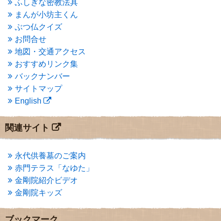
ふしぎな密教法具
2015年3月
(3)
まんが小坊主くん
2015年2月
(3)
ぶつ仏クイズ
2015年1月
(1)
お問合せ
2014年12月
(2)
2014年9月
(1)
地図・交通アクセス
2014年5月
(1)
おすすめリンク集
2014年4月
(4)
バックナンバー
2014年1月
(1)
サイトマップ
2013年11月
(4)
English
2013年10月
(2)
2013年9月
(4)
2013年8月
(7)
関連サイト
2013年7月
(7)
2013年6月
(6)
2013年5月
(13)
永代供養墓のご案内
2013年4月
(1)
赤門テラス「なゆた」
2013年3月
(4)
金剛院紹介ビデオ
2013年2月
(6)
金剛院キッズ
2013年1月
(6)
2012年12月
(7)
2012年11月
(7)
ブックマーク