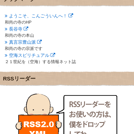
2012年10月
(5)
2012年9月
(8)
ようこそ、こんごういんへ！
2012年8月
(9)
和尚の寺のHP
2012年7月
(10)
長谷寺
2012年6月
(14)
2012年5月
(16)
和尚の寺の本山
2012年4月
(16)
真言宗豊山派
2012年3月
(17)
和尚の寺の宗派です
2012年2月
(20)
空海スピリチュアル
2012年1月
(25)
２１世紀を（空海）する情報ネット誌
2011年12月
(22)
クリプロホームページ
2011年11月
(28)
地域のライターさんです
RSSリーダー
2011年10月
(31)
小豆島 圓満寺
2011年9月
(24)
小豆島霊場第７４番のお寺
2011年8月
(21)
新聞屋の道具箱
2011年7月
(18)
新聞社で使われる用語の解説など
2011年6月
(13)
makotoさんの御符内巡礼記
2011年5月
(15)
東京の巡礼記です
2011年4月
(17)
POLYHEDON
2011年3月
(15)
いろいろなことが書いてあるよ
2011年2月
(22)