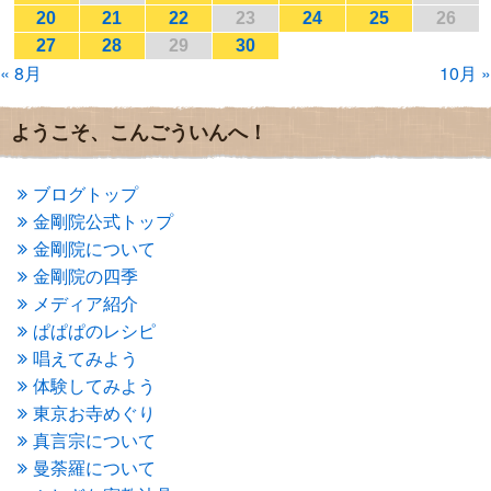
2017年1月
(2)
20
21
22
23
24
25
26
2016年12月
(4)
27
28
29
30
2016年11月
(3)
« 8月
10月 »
2016年10月
(1)
2016年9月
(3)
2016年8月
(2)
ようこそ、こんごういんへ！
2016年7月
(3)
2016年6月
(2)
2016年5月
(3)
ブログトップ
2016年4月
(4)
金剛院公式トップ
2016年3月
(4)
金剛院について
2016年2月
(5)
金剛院の四季
2016年1月
(3)
メディア紹介
2015年12月
(6)
2015年11月
(4)
ぱぱぱのレシピ
2015年10月
(4)
唱えてみよう
2015年9月
(3)
体験してみよう
2015年8月
(4)
東京お寺めぐり
2015年7月
(4)
真言宗について
2015年6月
(3)
2015年5月
(1)
曼荼羅について
2015年4月
(1)