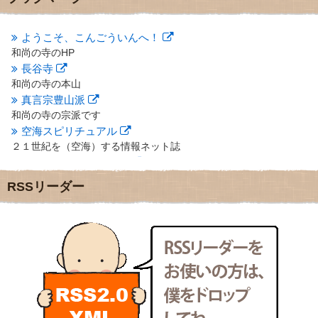
2012年10月
(5)
2012年9月
(8)
ようこそ、こんごういんへ！
2012年8月
(9)
和尚の寺のHP
2012年7月
(10)
長谷寺
2012年6月
(14)
2012年5月
(16)
和尚の寺の本山
2012年4月
(16)
真言宗豊山派
2012年3月
(17)
和尚の寺の宗派です
2012年2月
(20)
空海スピリチュアル
2012年1月
(25)
２１世紀を（空海）する情報ネット誌
2011年12月
(22)
クリプロホームページ
2011年11月
(28)
地域のライターさんです
RSSリーダー
2011年10月
(31)
小豆島 圓満寺
2011年9月
(24)
小豆島霊場第７４番のお寺
2011年8月
(21)
新聞屋の道具箱
2011年7月
(18)
新聞社で使われる用語の解説など
2011年6月
(13)
makotoさんの御符内巡礼記
2011年5月
(15)
東京の巡礼記です
2011年4月
(17)
POLYHEDON
2011年3月
(15)
いろいろなことが書いてあるよ
2011年2月
(22)