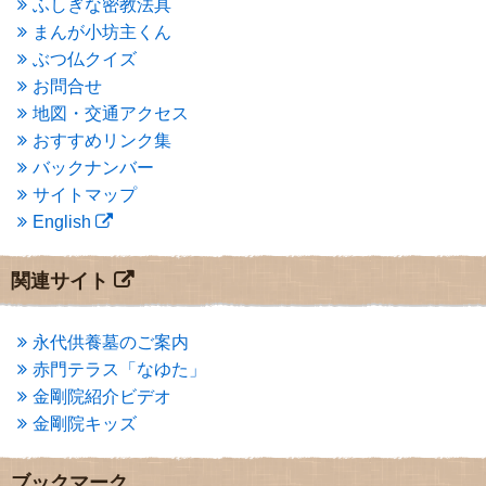
ふしぎな密教法具
2015年3月
(3)
まんが小坊主くん
2015年2月
(3)
ぶつ仏クイズ
2015年1月
(1)
お問合せ
2014年12月
(2)
2014年9月
(1)
地図・交通アクセス
2014年5月
(1)
おすすめリンク集
2014年4月
(4)
バックナンバー
2014年1月
(1)
サイトマップ
2013年11月
(4)
English
2013年10月
(2)
2013年9月
(4)
2013年8月
(7)
関連サイト
2013年7月
(7)
2013年6月
(6)
2013年5月
(13)
永代供養墓のご案内
2013年4月
(1)
赤門テラス「なゆた」
2013年3月
(4)
金剛院紹介ビデオ
2013年2月
(6)
金剛院キッズ
2013年1月
(6)
2012年12月
(7)
2012年11月
(7)
ブックマーク