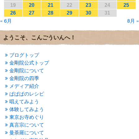
2017年1月
(2)
19
20
21
22
23
24
25
2016年12月
(4)
26
27
28
29
30
31
2016年11月
(3)
« 6月
8月 »
2016年10月
(1)
2016年9月
(3)
2016年8月
(2)
ようこそ、こんごういんへ！
2016年7月
(3)
2016年6月
(2)
2016年5月
(3)
ブログトップ
2016年4月
(4)
金剛院公式トップ
2016年3月
(4)
金剛院について
2016年2月
(5)
金剛院の四季
2016年1月
(3)
メディア紹介
2015年12月
(6)
2015年11月
(4)
ぱぱぱのレシピ
2015年10月
(4)
唱えてみよう
2015年9月
(3)
体験してみよう
2015年8月
(4)
東京お寺めぐり
2015年7月
(4)
真言宗について
2015年6月
(3)
2015年5月
(1)
曼荼羅について
2015年4月
(1)