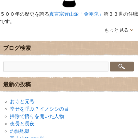
５００年の歴史を誇る
真言宗豊山派「金剛院」
第３３世の住職
です。
もっと見る
ブログ検索
最新の投稿
お寺と元号
幸せを呼ぶ？イノシシの目
掃除で悟りを開いた人物
夜長と長夜
灼熱地獄