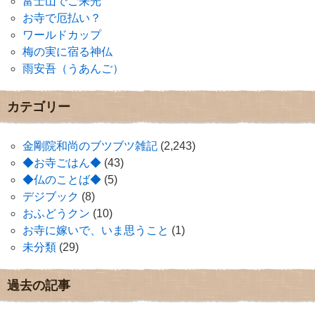
富士山でご来光
お寺で厄払い？
ワールドカップ
梅の実に宿る神仏
雨安吾（うあんご）
カテゴリー
金剛院和尚のブツブツ雑記
(2,243)
◆お寺ごはん◆
(43)
◆仏のことば◆
(5)
デジブック
(8)
おふどうクン
(10)
お寺に嫁いで、いま思うこと
(1)
未分類
(29)
過去の記事