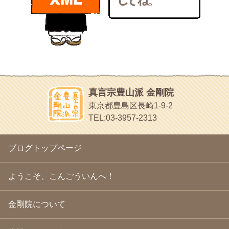
bunchan
2011年1月
(22)
あちこち行って！
2010年12月
(21)
目白鍼灸院
2010年11月
(14)
日本人の繊細な体質にあわせた、やさしく気持ちよい鍼灸治療で
2010年10月
(13)
す
2010年9月
(16)
イッパイイチゴ
2010年8月
(13)
おもわず食べたくなっちゃう
2010年7月
(19)
2010年6月
(18)
ほうげん日記
2010年5月
(22)
放言じゃなくて和尚さんの名前だよ
真言宗豊山派 金剛院
2010年4月
(25)
面白いサイトみつけたよ。
東京都豊島区長崎1-9-2
2010年3月
(22)
ヘェ～という感じ
TEL:03-3957-2313
2010年2月
(23)
chocolab.Air♪DIALY
2010年1月
(23)
ラブラドールのワンちゃんがかわいいよ
2009年12月
(18)
ブログトップページ
2009年11月
(20)
2009年10月
(20)
2009年9月
(20)
ようこそ、こんごういんへ！
2009年8月
(18)
2009年7月
(21)
金剛院について
2009年6月
(22)
2009年5月
(20)
2009年4月
(24)