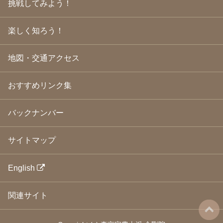
挑戦してみよう！
2009年3月
(21)
2009年2月
(19)
楽しく知ろう！
2009年1月
(25)
2008年12月
(22)
2008年11月
(23)
地図・交通アクセス
2008年10月
(31)
2008年9月
(24)
2008年8月
(24)
おすすめリンク集
2008年7月
(23)
2008年6月
(23)
バックナンバー
2008年5月
(21)
2008年4月
(22)
2008年3月
(24)
サイトマップ
2008年2月
(21)
2008年1月
(23)
2007年12月
(26)
English
2007年11月
(25)
2007年10月
(24)
関連サイト
2007年9月
(23)
2007年8月
(26)
2007年7月
(25)