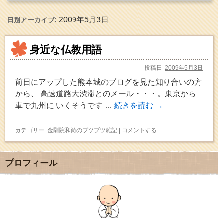
2009年5月3日
日別アーカイブ:
身近な仏教用語
投稿日:
2009年5月3日
前日にアップした熊本城のブログを見た知り合いの方
から、 高速道路大渋滞とのメール・・・。東京から
車で九州に いくそうです …
続きを読む
→
カテゴリー:
金剛院和尚のブツブツ雑記
|
コメントする
プロフィール