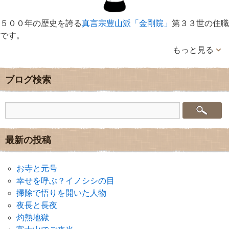
５００年の歴史を誇る
真言宗豊山派「金剛院」
第３３世の住職
です。
もっと見る
ブログ検索
最新の投稿
お寺と元号
幸せを呼ぶ？イノシシの目
掃除で悟りを開いた人物
夜長と長夜
灼熱地獄