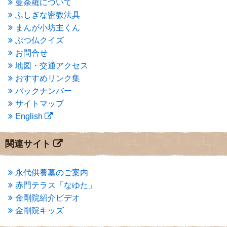
曼荼羅について
2015年3月
(3)
ふしぎな密教法具
2015年2月
(3)
まんが小坊主くん
2015年1月
(1)
ぶつ仏クイズ
2014年12月
(2)
2014年9月
(1)
お問合せ
2014年5月
(1)
地図・交通アクセス
2014年4月
(4)
おすすめリンク集
2014年1月
(1)
バックナンバー
2013年11月
(4)
サイトマップ
2013年10月
(2)
English
2013年9月
(4)
2013年8月
(7)
2013年7月
(7)
関連サイト
2013年6月
(6)
2013年5月
(13)
2013年4月
(1)
永代供養墓のご案内
2013年3月
(4)
赤門テラス「なゆた」
2013年2月
(6)
金剛院紹介ビデオ
2013年1月
(6)
金剛院キッズ
2012年12月
(7)
2012年11月
(7)