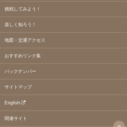
2009年3月
(21)
挑戦してみよう！
2009年2月
(19)
2009年1月
(25)
2008年12月
(22)
楽しく知ろう！
2008年11月
(23)
2008年10月
(31)
地図・交通アクセス
2008年9月
(24)
2008年8月
(24)
2008年7月
(23)
おすすめリンク集
2008年6月
(23)
2008年5月
(21)
2008年4月
(22)
バックナンバー
2008年3月
(24)
2008年2月
(21)
サイトマップ
2008年1月
(23)
2007年12月
(26)
2007年11月
(25)
English
2007年10月
(24)
2007年9月
(23)
関連サイト
2007年8月
(26)
2007年7月
(25)