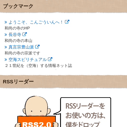
2012年10月
(5)
ブックマーク
2012年9月
(8)
2012年8月
(9)
2012年7月
(10)
ようこそ、こんごういんへ！
2012年6月
(14)
和尚の寺のHP
2012年5月
(16)
長谷寺
2012年4月
(16)
和尚の寺の本山
2012年3月
(17)
真言宗豊山派
2012年2月
(20)
和尚の寺の宗派です
2012年1月
(25)
空海スピリチュアル
2011年12月
(22)
２１世紀を（空海）する情報ネット誌
2011年11月
(28)
クリプロホームページ
2011年10月
(31)
地域のライターさんです
2011年9月
(24)
RSSリーダー
小豆島 圓満寺
2011年8月
(21)
小豆島霊場第７４番のお寺
2011年7月
(18)
新聞屋の道具箱
2011年6月
(13)
新聞社で使われる用語の解説など
2011年5月
(15)
makotoさんの御符内巡礼記
2011年4月
(17)
東京の巡礼記です
2011年3月
(15)
POLYHEDON
2011年2月
(22)