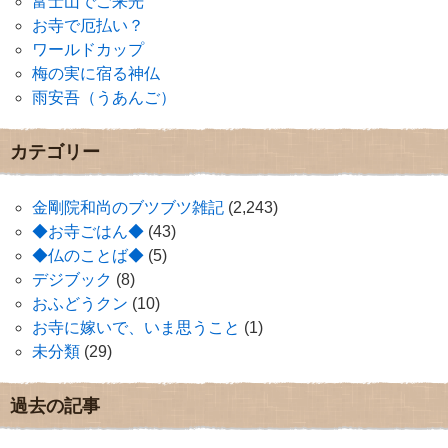
富士山でご来光
お寺で厄払い？
ワールドカップ
梅の実に宿る神仏
雨安吾（うあんご）
カテゴリー
金剛院和尚のブツブツ雑記
(2,243)
◆お寺ごはん◆
(43)
◆仏のことば◆
(5)
デジブック
(8)
おふどうクン
(10)
お寺に嫁いで、いま思うこと
(1)
未分類
(29)
過去の記事