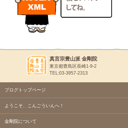
いろいろなことが書いてあるよ
2011年1月
(22)
bunchan
2010年12月
(21)
あちこち行って！
2010年11月
(14)
2010年10月
(13)
目白鍼灸院
2010年9月
(16)
日本人の繊細な体質にあわせた、やさしく気持ちよい鍼灸治療で
2010年8月
(13)
す
2010年7月
(19)
イッパイイチゴ
2010年6月
(18)
おもわず食べたくなっちゃう
2010年5月
(22)
ほうげん日記
2010年4月
(25)
放言じゃなくて和尚さんの名前だよ
真言宗豊山派 金剛院
2010年3月
(22)
面白いサイトみつけたよ。
東京都豊島区長崎1-9-2
2010年2月
(23)
ヘェ～という感じ
TEL:03-3957-2313
2010年1月
(23)
chocolab.Air♪DIALY
2009年12月
(18)
ラブラドールのワンちゃんがかわいいよ
2009年11月
(20)
ブログトップページ
2009年10月
(20)
2009年9月
(20)
2009年8月
(18)
ようこそ、こんごういんへ！
2009年7月
(21)
2009年6月
(22)
金剛院について
2009年5月
(20)
2009年4月
(24)