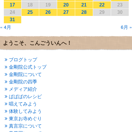
2017年1月
(2)
17
18
19
20
21
22
23
2016年12月
(4)
24
25
26
27
28
29
30
2016年11月
(3)
31
2016年10月
(1)
« 4月
6月 »
2016年9月
(3)
2016年8月
(2)
2016年7月
(3)
ようこそ、こんごういんへ！
2016年6月
(2)
2016年5月
(3)
2016年4月
(4)
ブログトップ
2016年3月
(4)
金剛院公式トップ
2016年2月
(5)
金剛院について
2016年1月
(3)
金剛院の四季
2015年12月
(6)
2015年11月
(4)
メディア紹介
2015年10月
(4)
ぱぱぱのレシピ
2015年9月
(3)
唱えてみよう
2015年8月
(4)
体験してみよう
2015年7月
(4)
東京お寺めぐり
2015年6月
(3)
2015年5月
(1)
真言宗について
2015年4月
(1)