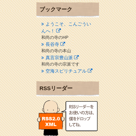
ブックマーク
ようこそ、こんごうい
んへ！
和尚の寺のHP
長谷寺
和尚の寺の本山
真言宗豊山派
和尚の寺の宗派です
空海スピリチュアル
２１世紀を（空海）する情
報ネット誌
RSSリーダー
クリプロホームページ
地域のライターさんです
小豆島 圓満寺
小豆島霊場第７４番のお寺
新聞屋の道具箱
新聞社で使われる用語の解