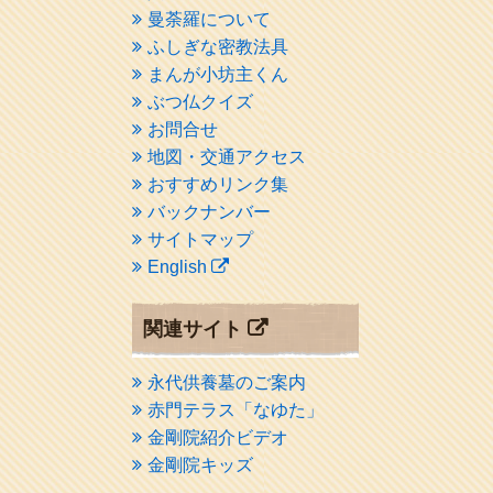
曼荼羅について
ふしぎな密教法具
まんが小坊主くん
ぶつ仏クイズ
お問合せ
地図・交通アクセス
おすすめリンク集
バックナンバー
サイトマップ
English
関連サイト
永代供養墓のご案内
赤門テラス「なゆた」
金剛院紹介ビデオ
金剛院キッズ