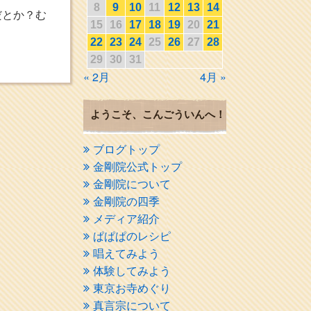
8
9
10
11
12
13
14
だとか？む
15
16
17
18
19
20
21
22
23
24
25
26
27
28
29
30
31
« 2月
4月 »
ようこそ、こんごういんへ！
ブログトップ
金剛院公式トップ
金剛院について
金剛院の四季
メディア紹介
ぱぱぱのレシピ
唱えてみよう
体験してみよう
東京お寺めぐり
真言宗について