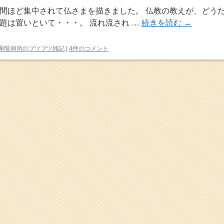
間ほど集中されて仏さまを描きました。 仏教の教えが、どう
題は置いといて・・・。 流れ流され …
続きを読む
→
剛院和尚のブツブツ雑記
|
4件のコメント