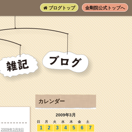
ブログトップ
金剛院公式トップへ
カレンダー
2009年3月
日
月
火
水
木
金
土
1
2
3
4
5
6
7
2009年3月9日