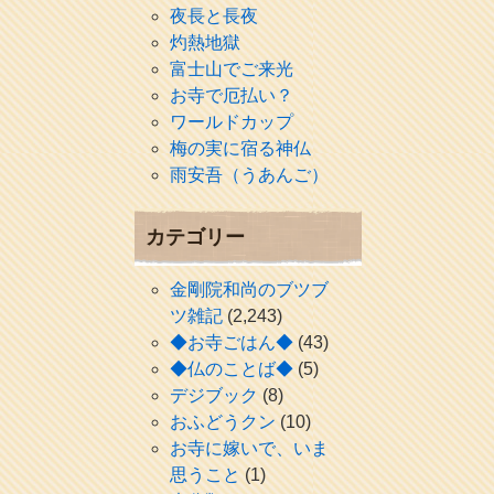
夜長と長夜
灼熱地獄
富士山でご来光
お寺で厄払い？
ワールドカップ
梅の実に宿る神仏
雨安吾（うあんご）
カテゴリー
金剛院和尚のブツブ
ツ雑記
(2,243)
◆お寺ごはん◆
(43)
◆仏のことば◆
(5)
デジブック
(8)
おふどうクン
(10)
お寺に嫁いで、いま
思うこと
(1)