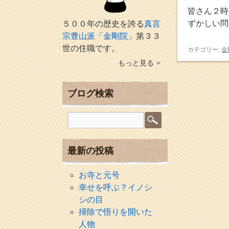
皆さん２時
ずかしい問
５００年の歴史を誇る
真言
宗豊山派「金剛院」
第３３
世の住職です。
カテゴリー:
金
もっと見る
ブログ検索
最新の投稿
お寺と元号
幸せを呼ぶ？イノシ
シの目
掃除で悟りを開いた
人物