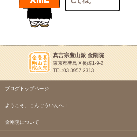
bunchan
2011年1月
(22)
あちこち行って！
2010年12月
(21)
目白鍼灸院
2010年11月
(14)
日本人の繊細な体質にあわせた、やさしく気持ちよい鍼灸治療で
2010年10月
(13)
す
2010年9月
(16)
イッパイイチゴ
2010年8月
(13)
おもわず食べたくなっちゃう
2010年7月
(19)
2010年6月
(18)
ほうげん日記
2010年5月
(22)
放言じゃなくて和尚さんの名前だよ
真言宗豊山派 金剛院
2010年4月
(25)
面白いサイトみつけたよ。
東京都豊島区長崎1-9-2
2010年3月
(22)
ヘェ～という感じ
TEL:03-3957-2313
2010年2月
(23)
chocolab.Air♪DIALY
2010年1月
(23)
ラブラドールのワンちゃんがかわいいよ
2009年12月
(18)
ブログトップページ
2009年11月
(20)
2009年10月
(20)
2009年9月
(20)
ようこそ、こんごういんへ！
2009年8月
(18)
2009年7月
(21)
金剛院について
2009年6月
(22)
2009年5月
(20)
2009年4月
(24)