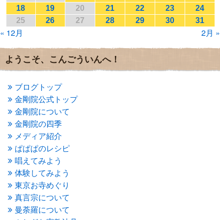
2017年1月
(2)
18
19
20
21
22
23
24
2016年12月
(4)
25
26
27
28
29
30
31
2016年11月
(3)
« 12月
2月 »
2016年10月
(1)
2016年9月
(3)
2016年8月
(2)
ようこそ、こんごういんへ！
2016年7月
(3)
2016年6月
(2)
2016年5月
(3)
ブログトップ
2016年4月
(4)
金剛院公式トップ
2016年3月
(4)
金剛院について
2016年2月
(5)
金剛院の四季
2016年1月
(3)
メディア紹介
2015年12月
(6)
2015年11月
(4)
ぱぱぱのレシピ
2015年10月
(4)
唱えてみよう
2015年9月
(3)
体験してみよう
2015年8月
(4)
東京お寺めぐり
2015年7月
(4)
真言宗について
2015年6月
(3)
2015年5月
(1)
曼荼羅について
2015年4月
(1)