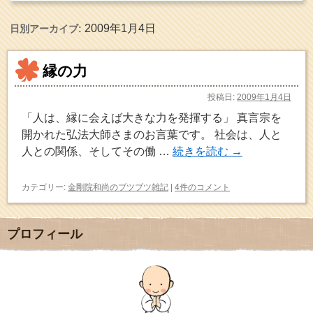
2009年1月4日
日別アーカイブ:
縁の力
投稿日:
2009年1月4日
「人は、縁に会えば大きな力を発揮する」 真言宗を
開かれた弘法大師さまのお言葉です。 社会は、人と
人との関係、そしてその働 …
続きを読む
→
カテゴリー:
金剛院和尚のブツブツ雑記
|
4件のコメント
プロフィール