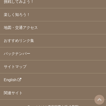
挑戦してみよう！
2009年3月
(21)
2009年2月
(19)
楽しく知ろう！
2009年1月
(25)
2008年12月
(22)
2008年11月
(23)
地図・交通アクセス
2008年10月
(31)
2008年9月
(24)
2008年8月
(24)
おすすめリンク集
2008年7月
(23)
2008年6月
(23)
バックナンバー
2008年5月
(21)
2008年4月
(22)
2008年3月
(24)
サイトマップ
2008年2月
(21)
2008年1月
(23)
2007年12月
(26)
English
2007年11月
(25)
2007年10月
(24)
関連サイト
2007年9月
(23)
2007年8月
(26)
2007年7月
(25)