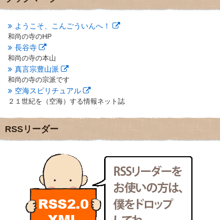
2012年10月
(5)
2012年9月
(8)
ようこそ、こんごういんへ！
2012年8月
(9)
和尚の寺のHP
2012年7月
(10)
長谷寺
2012年6月
(14)
2012年5月
(16)
和尚の寺の本山
2012年4月
(16)
真言宗豊山派
2012年3月
(17)
和尚の寺の宗派です
2012年2月
(20)
空海スピリチュアル
2012年1月
(25)
２１世紀を（空海）する情報ネット誌
2011年12月
(22)
クリプロホームページ
2011年11月
(28)
地域のライターさんです
RSSリーダー
2011年10月
(31)
小豆島 圓満寺
2011年9月
(24)
小豆島霊場第７４番のお寺
2011年8月
(21)
新聞屋の道具箱
2011年7月
(18)
新聞社で使われる用語の解説など
2011年6月
(13)
makotoさんの御符内巡礼記
2011年5月
(15)
東京の巡礼記です
2011年4月
(17)
POLYHEDON
2011年3月
(15)
いろいろなことが書いてあるよ
2011年2月
(22)