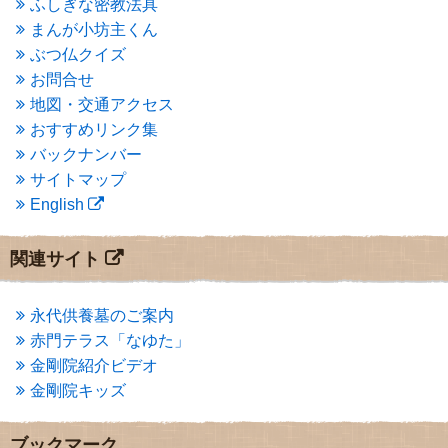
ふしぎな密教法具
2015年3月
(3)
まんが小坊主くん
2015年2月
(3)
ぶつ仏クイズ
2015年1月
(1)
お問合せ
2014年12月
(2)
2014年9月
(1)
地図・交通アクセス
2014年5月
(1)
おすすめリンク集
2014年4月
(4)
バックナンバー
2014年1月
(1)
サイトマップ
2013年11月
(4)
English
2013年10月
(2)
2013年9月
(4)
2013年8月
(7)
関連サイト
2013年7月
(7)
2013年6月
(6)
2013年5月
(13)
永代供養墓のご案内
2013年4月
(1)
赤門テラス「なゆた」
2013年3月
(4)
金剛院紹介ビデオ
2013年2月
(6)
金剛院キッズ
2013年1月
(6)
2012年12月
(7)
2012年11月
(7)
ブックマーク