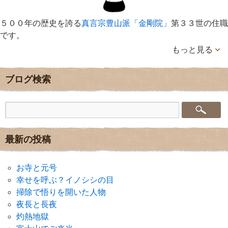
５００年の歴史を誇る
真言宗豊山派「金剛院」
第３３世の住職
です。
もっと見る
ブログ検索
最新の投稿
お寺と元号
幸せを呼ぶ？イノシシの目
掃除で悟りを開いた人物
夜長と長夜
灼熱地獄