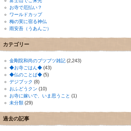
富士山でご来光
お寺で厄払い？
ワールドカップ
梅の実に宿る神仏
雨安吾（うあんご）
カテゴリー
金剛院和尚のブツブツ雑記
(2,243)
◆お寺ごはん◆
(43)
◆仏のことば◆
(5)
デジブック
(8)
おふどうクン
(10)
お寺に嫁いで、いま思うこと
(1)
未分類
(29)
過去の記事