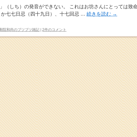
」（しち）の発音ができない。 これはお坊さんにとっては致
とか七七日忌（四十九日）、十七回忌 …
続きを読む
→
剛院和尚のブツブツ雑記
|
2件のコメント