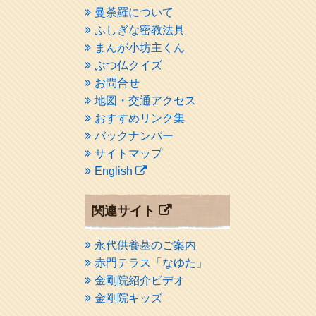
曼荼羅について
ふしぎな密教法具
まんが小坊主くん
ぶつ仏クイズ
お問合せ
地図・交通アクセス
おすすめリンク集
バックナンバー
サイトマップ
English
関連サイト
永代供養墓のご案内
赤門テラス「なゆた」
金剛院紹介ビデオ
金剛院キッズ