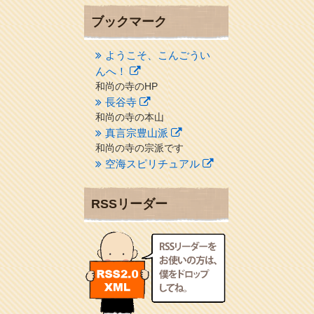
ブックマーク
ようこそ、こんごうい
んへ！
和尚の寺のHP
長谷寺
和尚の寺の本山
真言宗豊山派
和尚の寺の宗派です
空海スピリチュアル
２１世紀を（空海）する情
報ネット誌
RSSリーダー
クリプロホームページ
地域のライターさんです
小豆島 圓満寺
小豆島霊場第７４番のお寺
新聞屋の道具箱
新聞社で使われる用語の解