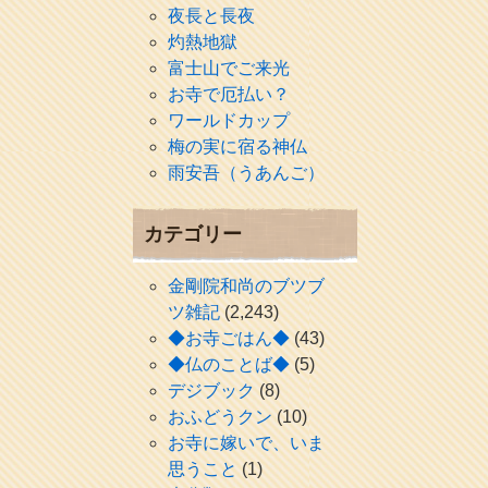
夜長と長夜
灼熱地獄
富士山でご来光
お寺で厄払い？
ワールドカップ
梅の実に宿る神仏
雨安吾（うあんご）
カテゴリー
金剛院和尚のブツブ
ツ雑記
(2,243)
◆お寺ごはん◆
(43)
◆仏のことば◆
(5)
デジブック
(8)
おふどうクン
(10)
お寺に嫁いで、いま
思うこと
(1)