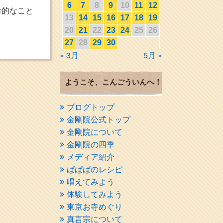
6
7
8
9
10
11
12
命的なこと
13
14
15
16
17
18
19
20
21
22
23
24
25
26
27
28
29
30
« 3月
5月 »
ようこそ、こんごういんへ！
ブログトップ
金剛院公式トップ
金剛院について
金剛院の四季
メディア紹介
ぱぱぱのレシピ
唱えてみよう
体験してみよう
東京お寺めぐり
真言宗について