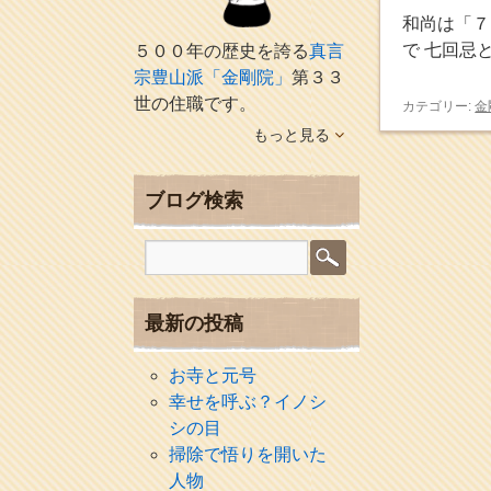
和尚は「７
で 七回忌
５００年の歴史を誇る
真言
宗豊山派「金剛院」
第３３
世の住職です。
カテゴリー:
金
もっと見る
ブログ検索
最新の投稿
お寺と元号
幸せを呼ぶ？イノシ
シの目
掃除で悟りを開いた
人物