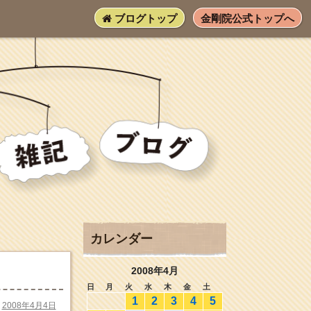
ブログトップ
金剛院公式トップへ
カレンダー
2008年4月
日
月
火
水
木
金
土
1
2
3
4
5
2008年4月4日