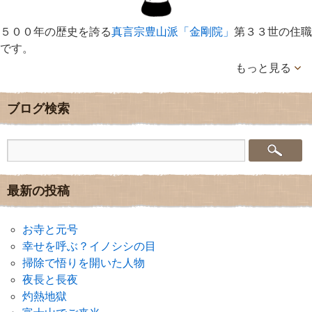
５００年の歴史を誇る
真言宗豊山派「金剛院」
第３３世の住職
です。
もっと見る
ブログ検索
最新の投稿
お寺と元号
幸せを呼ぶ？イノシシの目
掃除で悟りを開いた人物
夜長と長夜
灼熱地獄