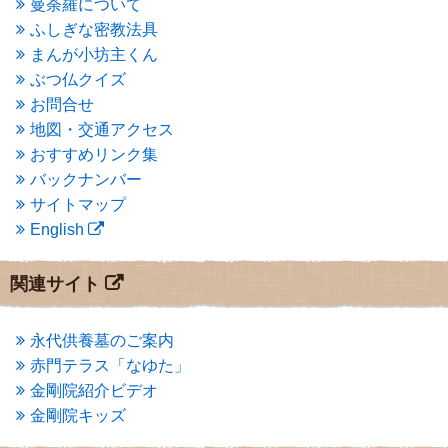
曼荼羅について
2015年3月
(3)
ふしぎな密教法具
2015年2月
(3)
まんが小坊主くん
2015年1月
(1)
ぶつ仏クイズ
2014年12月
(2)
2014年9月
(1)
お問合せ
2014年5月
(1)
地図・交通アクセス
2014年4月
(4)
おすすめリンク集
2014年1月
(1)
バックナンバー
2013年11月
(4)
サイトマップ
2013年10月
(2)
English
2013年9月
(4)
2013年8月
(7)
2013年7月
(7)
関連サイト
2013年6月
(6)
2013年5月
(13)
2013年4月
(1)
永代供養墓のご案内
2013年3月
(4)
赤門テラス「なゆた」
2013年2月
(6)
金剛院紹介ビデオ
2013年1月
(6)
金剛院キッズ
2012年12月
(7)
2012年11月
(7)