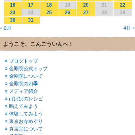
2017年1月
(2)
16
17
18
19
20
21
22
2016年12月
(4)
23
24
25
26
27
28
29
2016年11月
(3)
30
31
2016年10月
(1)
« 2月
4月 »
2016年9月
(3)
2016年8月
(2)
2016年7月
(3)
ようこそ、こんごういんへ！
2016年6月
(2)
2016年5月
(3)
2016年4月
(4)
ブログトップ
2016年3月
(4)
金剛院公式トップ
2016年2月
(5)
金剛院について
2016年1月
(3)
金剛院の四季
2015年12月
(6)
2015年11月
(4)
メディア紹介
2015年10月
(4)
ぱぱぱのレシピ
2015年9月
(3)
唱えてみよう
2015年8月
(4)
体験してみよう
2015年7月
(4)
東京お寺めぐり
2015年6月
(3)
2015年5月
(1)
真言宗について
2015年4月
(1)