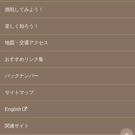
2009年3月
(21)
挑戦してみよう！
2009年2月
(19)
2009年1月
(25)
2008年12月
(22)
楽しく知ろう！
2008年11月
(23)
2008年10月
(31)
地図・交通アクセス
2008年9月
(24)
2008年8月
(24)
2008年7月
(23)
おすすめリンク集
2008年6月
(23)
2008年5月
(21)
2008年4月
(22)
バックナンバー
2008年3月
(24)
2008年2月
(21)
サイトマップ
2008年1月
(23)
2007年12月
(26)
2007年11月
(25)
English
2007年10月
(24)
2007年9月
(23)
関連サイト
2007年8月
(26)
2007年7月
(25)