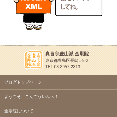
いろいろなことが書いてあるよ
2011年1月
(22)
bunchan
2010年12月
(21)
あちこち行って！
2010年11月
(14)
2010年10月
(13)
目白鍼灸院
2010年9月
(16)
日本人の繊細な体質にあわせた、やさしく気持ちよい鍼灸治療で
2010年8月
(13)
す
2010年7月
(19)
イッパイイチゴ
2010年6月
(18)
おもわず食べたくなっちゃう
2010年5月
(22)
ほうげん日記
2010年4月
(25)
放言じゃなくて和尚さんの名前だよ
真言宗豊山派 金剛院
2010年3月
(22)
面白いサイトみつけたよ。
東京都豊島区長崎1-9-2
2010年2月
(23)
ヘェ～という感じ
TEL:03-3957-2313
2010年1月
(23)
chocolab.Air♪DIALY
2009年12月
(18)
ラブラドールのワンちゃんがかわいいよ
2009年11月
(20)
ブログトップページ
2009年10月
(20)
2009年9月
(20)
2009年8月
(18)
ようこそ、こんごういんへ！
2009年7月
(21)
2009年6月
(22)
金剛院について
2009年5月
(20)
2009年4月
(24)