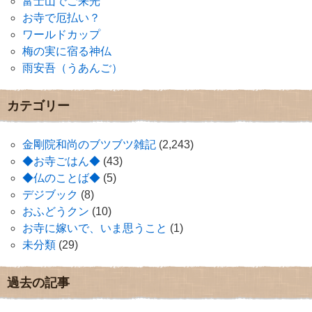
富士山でご来光
お寺で厄払い？
ワールドカップ
梅の実に宿る神仏
雨安吾（うあんご）
カテゴリー
金剛院和尚のブツブツ雑記
(2,243)
◆お寺ごはん◆
(43)
◆仏のことば◆
(5)
デジブック
(8)
おふどうクン
(10)
お寺に嫁いで、いま思うこと
(1)
未分類
(29)
過去の記事