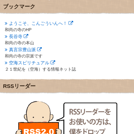
2012年10月
(5)
ブックマーク
2012年9月
(8)
2012年8月
(9)
2012年7月
(10)
ようこそ、こんごういんへ！
2012年6月
(14)
和尚の寺のHP
2012年5月
(16)
長谷寺
2012年4月
(16)
和尚の寺の本山
2012年3月
(17)
真言宗豊山派
2012年2月
(20)
和尚の寺の宗派です
2012年1月
(25)
空海スピリチュアル
2011年12月
(22)
２１世紀を（空海）する情報ネット誌
2011年11月
(28)
クリプロホームページ
2011年10月
(31)
地域のライターさんです
2011年9月
(24)
RSSリーダー
小豆島 圓満寺
2011年8月
(21)
小豆島霊場第７４番のお寺
2011年7月
(18)
新聞屋の道具箱
2011年6月
(13)
新聞社で使われる用語の解説など
2011年5月
(15)
makotoさんの御符内巡礼記
2011年4月
(17)
東京の巡礼記です
2011年3月
(15)
POLYHEDON
2011年2月
(22)