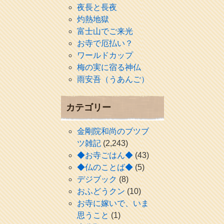
夜長と長夜
灼熱地獄
富士山でご来光
お寺で厄払い？
ワールドカップ
梅の実に宿る神仏
雨安吾（うあんご）
カテゴリー
金剛院和尚のブツブ
ツ雑記
(2,243)
◆お寺ごはん◆
(43)
◆仏のことば◆
(5)
デジブック
(8)
おふどうクン
(10)
お寺に嫁いで、いま
思うこと
(1)