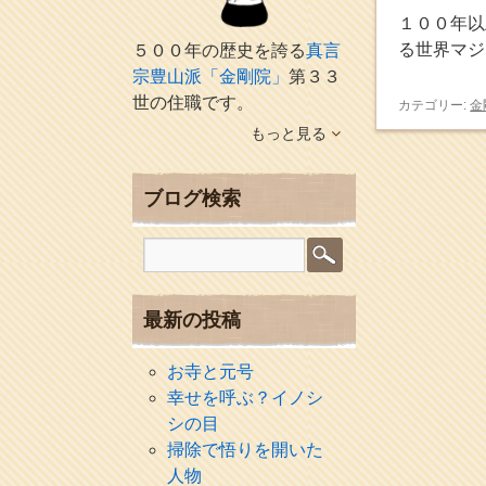
１００年以
る世界マジ
５００年の歴史を誇る
真言
宗豊山派「金剛院」
第３３
世の住職です。
カテゴリー:
金
もっと見る
ブログ検索
最新の投稿
お寺と元号
幸せを呼ぶ？イノシ
シの目
掃除で悟りを開いた
人物