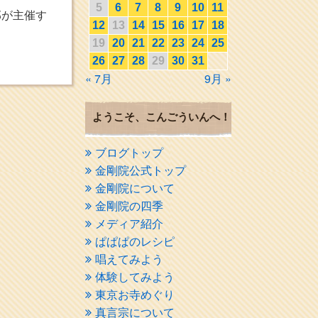
5
6
7
8
9
10
11
部が主催す
12
13
14
15
16
17
18
19
20
21
22
23
24
25
26
27
28
29
30
31
« 7月
9月 »
ようこそ、こんごういんへ！
ブログトップ
金剛院公式トップ
金剛院について
金剛院の四季
メディア紹介
ぱぱぱのレシピ
唱えてみよう
体験してみよう
東京お寺めぐり
真言宗について