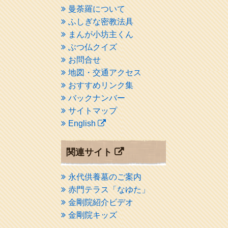
曼荼羅について
ふしぎな密教法具
まんが小坊主くん
ぶつ仏クイズ
お問合せ
地図・交通アクセス
おすすめリンク集
バックナンバー
サイトマップ
English
関連サイト
永代供養墓のご案内
赤門テラス「なゆた」
金剛院紹介ビデオ
金剛院キッズ