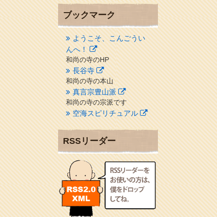
ブックマーク
ようこそ、こんごうい
んへ！
和尚の寺のHP
長谷寺
和尚の寺の本山
真言宗豊山派
和尚の寺の宗派です
空海スピリチュアル
２１世紀を（空海）する情
報ネット誌
RSSリーダー
クリプロホームページ
地域のライターさんです
小豆島 圓満寺
小豆島霊場第７４番のお寺
新聞屋の道具箱
新聞社で使われる用語の解