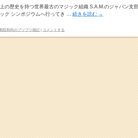
上の歴史を持つ世界最古のマジック組織 S.A.M.のジャパン支
ック シンポジウムへ行ってき …
続きを読む
→
剛院和尚のブツブツ雑記
|
コメントする