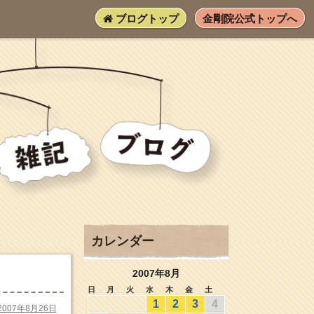
ブログトップ
金剛院公式トップへ
カレンダー
2007年8月
日
月
火
水
木
金
土
1
2
3
4
2007年8月26日