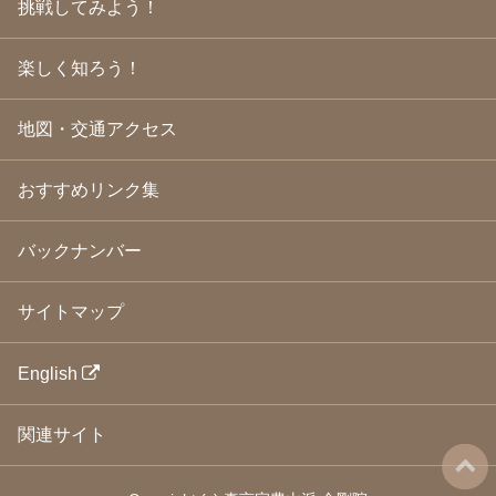
挑戦してみよう！
2009年3月
(21)
2009年2月
(19)
楽しく知ろう！
2009年1月
(25)
2008年12月
(22)
2008年11月
(23)
地図・交通アクセス
2008年10月
(31)
2008年9月
(24)
2008年8月
(24)
おすすめリンク集
2008年7月
(23)
2008年6月
(23)
バックナンバー
2008年5月
(21)
2008年4月
(22)
2008年3月
(24)
サイトマップ
2008年2月
(21)
2008年1月
(23)
2007年12月
(26)
English
2007年11月
(25)
2007年10月
(24)
関連サイト
2007年9月
(23)
2007年8月
(26)
2007年7月
(25)