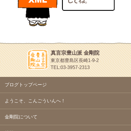
bunchan
2011年1月
(22)
あちこち行って！
2010年12月
(21)
目白鍼灸院
2010年11月
(14)
日本人の繊細な体質にあわせた、やさしく気持ちよい鍼灸治療で
2010年10月
(13)
す
2010年9月
(16)
イッパイイチゴ
2010年8月
(13)
おもわず食べたくなっちゃう
2010年7月
(19)
2010年6月
(18)
ほうげん日記
2010年5月
(22)
放言じゃなくて和尚さんの名前だよ
真言宗豊山派 金剛院
2010年4月
(25)
面白いサイトみつけたよ。
東京都豊島区長崎1-9-2
2010年3月
(22)
ヘェ～という感じ
TEL:03-3957-2313
2010年2月
(23)
chocolab.Air♪DIALY
2010年1月
(23)
ラブラドールのワンちゃんがかわいいよ
2009年12月
(18)
ブログトップページ
2009年11月
(20)
2009年10月
(20)
2009年9月
(20)
ようこそ、こんごういんへ！
2009年8月
(18)
2009年7月
(21)
金剛院について
2009年6月
(22)
2009年5月
(20)
2009年4月
(24)