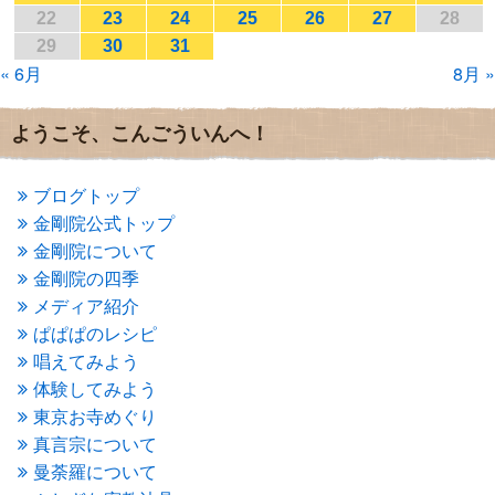
2017年1月
(2)
22
23
24
25
26
27
28
2016年12月
(4)
29
30
31
2016年11月
(3)
« 6月
8月 »
2016年10月
(1)
2016年9月
(3)
2016年8月
(2)
ようこそ、こんごういんへ！
2016年7月
(3)
2016年6月
(2)
2016年5月
(3)
ブログトップ
2016年4月
(4)
金剛院公式トップ
2016年3月
(4)
金剛院について
2016年2月
(5)
金剛院の四季
2016年1月
(3)
メディア紹介
2015年12月
(6)
2015年11月
(4)
ぱぱぱのレシピ
2015年10月
(4)
唱えてみよう
2015年9月
(3)
体験してみよう
2015年8月
(4)
東京お寺めぐり
2015年7月
(4)
真言宗について
2015年6月
(3)
2015年5月
(1)
曼荼羅について
2015年4月
(1)