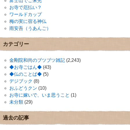
富士山でご来光
お寺で厄払い？
ワールドカップ
梅の実に宿る神仏
雨安吾（うあんご）
カテゴリー
金剛院和尚のブツブツ雑記
(2,243)
◆お寺ごはん◆
(43)
◆仏のことば◆
(5)
デジブック
(8)
おふどうクン
(10)
お寺に嫁いで、いま思うこと
(1)
未分類
(29)
過去の記事