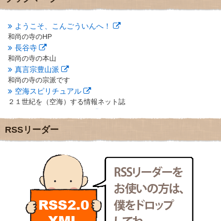
2012年10月
(5)
2012年9月
(8)
ようこそ、こんごういんへ！
2012年8月
(9)
和尚の寺のHP
2012年7月
(10)
長谷寺
2012年6月
(14)
2012年5月
(16)
和尚の寺の本山
2012年4月
(16)
真言宗豊山派
2012年3月
(17)
和尚の寺の宗派です
2012年2月
(20)
空海スピリチュアル
2012年1月
(25)
２１世紀を（空海）する情報ネット誌
2011年12月
(22)
クリプロホームページ
2011年11月
(28)
地域のライターさんです
RSSリーダー
2011年10月
(31)
小豆島 圓満寺
2011年9月
(24)
小豆島霊場第７４番のお寺
2011年8月
(21)
新聞屋の道具箱
2011年7月
(18)
新聞社で使われる用語の解説など
2011年6月
(13)
makotoさんの御符内巡礼記
2011年5月
(15)
東京の巡礼記です
2011年4月
(17)
POLYHEDON
2011年3月
(15)
いろいろなことが書いてあるよ
2011年2月
(22)