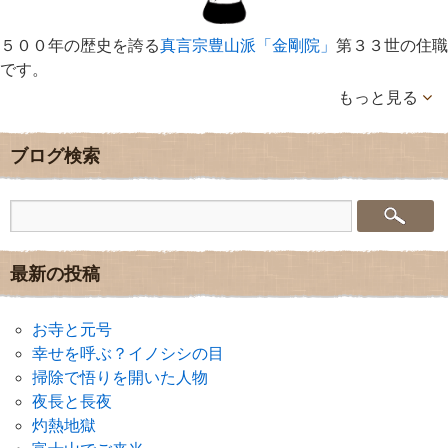
５００年の歴史を誇る
真言宗豊山派「金剛院」
第３３世の住職
です。
もっと見る
ブログ検索
最新の投稿
お寺と元号
幸せを呼ぶ？イノシシの目
掃除で悟りを開いた人物
夜長と長夜
灼熱地獄