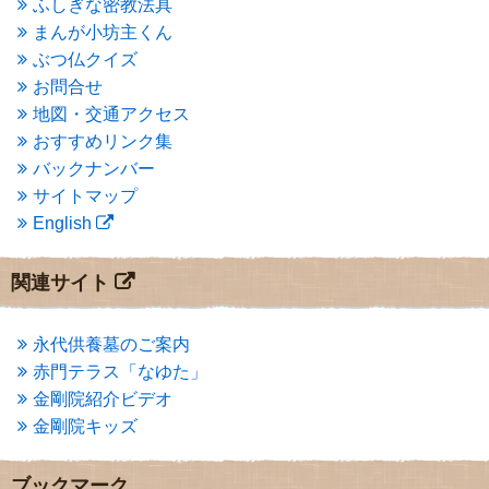
ふしぎな密教法具
2015年3月
(3)
まんが小坊主くん
2015年2月
(3)
ぶつ仏クイズ
2015年1月
(1)
お問合せ
2014年12月
(2)
2014年9月
(1)
地図・交通アクセス
2014年5月
(1)
おすすめリンク集
2014年4月
(4)
バックナンバー
2014年1月
(1)
サイトマップ
2013年11月
(4)
English
2013年10月
(2)
2013年9月
(4)
2013年8月
(7)
関連サイト
2013年7月
(7)
2013年6月
(6)
2013年5月
(13)
永代供養墓のご案内
2013年4月
(1)
赤門テラス「なゆた」
2013年3月
(4)
金剛院紹介ビデオ
2013年2月
(6)
金剛院キッズ
2013年1月
(6)
2012年12月
(7)
2012年11月
(7)
ブックマーク