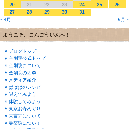
2017年1月
(2)
20
21
22
23
24
25
26
2016年12月
(4)
27
28
29
30
31
2016年11月
(3)
« 4月
6月 »
2016年10月
(1)
2016年9月
(3)
2016年8月
(2)
ようこそ、こんごういんへ！
2016年7月
(3)
2016年6月
(2)
2016年5月
(3)
ブログトップ
2016年4月
(4)
金剛院公式トップ
2016年3月
(4)
金剛院について
2016年2月
(5)
金剛院の四季
2016年1月
(3)
メディア紹介
2015年12月
(6)
2015年11月
(4)
ぱぱぱのレシピ
2015年10月
(4)
唱えてみよう
2015年9月
(3)
体験してみよう
2015年8月
(4)
東京お寺めぐり
2015年7月
(4)
真言宗について
2015年6月
(3)
2015年5月
(1)
曼荼羅について
2015年4月
(1)