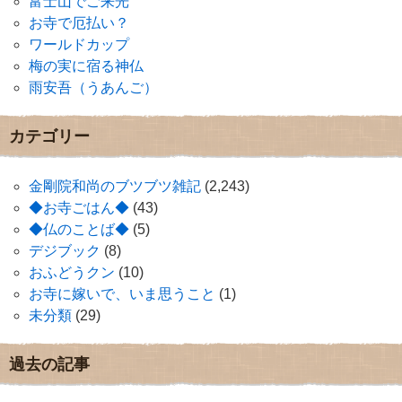
富士山でご来光
お寺で厄払い？
ワールドカップ
梅の実に宿る神仏
雨安吾（うあんご）
カテゴリー
金剛院和尚のブツブツ雑記
(2,243)
◆お寺ごはん◆
(43)
◆仏のことば◆
(5)
デジブック
(8)
おふどうクン
(10)
お寺に嫁いで、いま思うこと
(1)
未分類
(29)
過去の記事