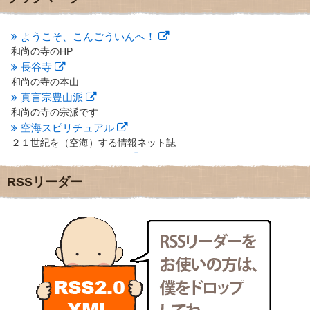
2012年10月
(5)
2012年9月
(8)
ようこそ、こんごういんへ！
2012年8月
(9)
和尚の寺のHP
2012年7月
(10)
長谷寺
2012年6月
(14)
2012年5月
(16)
和尚の寺の本山
2012年4月
(16)
真言宗豊山派
2012年3月
(17)
和尚の寺の宗派です
2012年2月
(20)
空海スピリチュアル
2012年1月
(25)
２１世紀を（空海）する情報ネット誌
2011年12月
(22)
クリプロホームページ
2011年11月
(28)
地域のライターさんです
RSSリーダー
2011年10月
(31)
小豆島 圓満寺
2011年9月
(24)
小豆島霊場第７４番のお寺
2011年8月
(21)
新聞屋の道具箱
2011年7月
(18)
新聞社で使われる用語の解説など
2011年6月
(13)
makotoさんの御符内巡礼記
2011年5月
(15)
東京の巡礼記です
2011年4月
(17)
POLYHEDON
2011年3月
(15)
いろいろなことが書いてあるよ
2011年2月
(22)