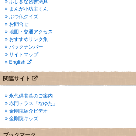
ふしぎな密教法具
2015年3月
(3)
まんが小坊主くん
2015年2月
(3)
ぶつ仏クイズ
2015年1月
(1)
お問合せ
2014年12月
(2)
2014年9月
(1)
地図・交通アクセス
2014年5月
(1)
おすすめリンク集
2014年4月
(4)
バックナンバー
2014年1月
(1)
サイトマップ
2013年11月
(4)
English
2013年10月
(2)
2013年9月
(4)
2013年8月
(7)
関連サイト
2013年7月
(7)
2013年6月
(6)
2013年5月
(13)
永代供養墓のご案内
2013年4月
(1)
赤門テラス「なゆた」
2013年3月
(4)
金剛院紹介ビデオ
2013年2月
(6)
金剛院キッズ
2013年1月
(6)
2012年12月
(7)
2012年11月
(7)
ブックマーク