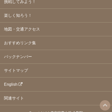
挑戦してみよう！
2009年3月
(21)
2009年2月
(19)
楽しく知ろう！
2009年1月
(25)
2008年12月
(22)
2008年11月
(23)
地図・交通アクセス
2008年10月
(31)
2008年9月
(24)
2008年8月
(24)
おすすめリンク集
2008年7月
(23)
2008年6月
(23)
バックナンバー
2008年5月
(21)
2008年4月
(22)
2008年3月
(24)
サイトマップ
2008年2月
(21)
2008年1月
(23)
2007年12月
(26)
English
2007年11月
(25)
2007年10月
(24)
関連サイト
2007年9月
(23)
2007年8月
(26)
2007年7月
(25)