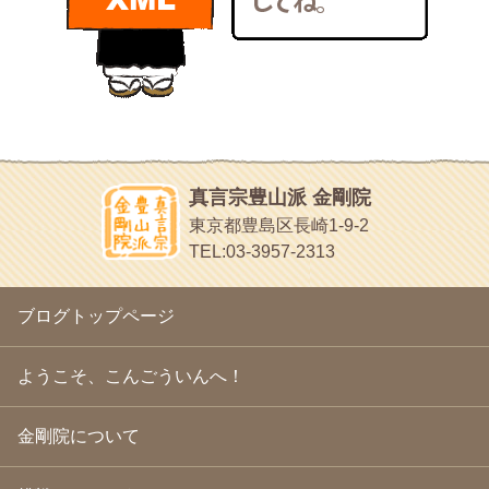
bunchan
2011年1月
(22)
あちこち行って！
2010年12月
(21)
目白鍼灸院
2010年11月
(14)
日本人の繊細な体質にあわせた、やさしく気持ちよい鍼灸治療で
2010年10月
(13)
す
2010年9月
(16)
イッパイイチゴ
2010年8月
(13)
おもわず食べたくなっちゃう
2010年7月
(19)
2010年6月
(18)
ほうげん日記
2010年5月
(22)
放言じゃなくて和尚さんの名前だよ
真言宗豊山派 金剛院
2010年4月
(25)
面白いサイトみつけたよ。
東京都豊島区長崎1-9-2
2010年3月
(22)
ヘェ～という感じ
TEL:03-3957-2313
2010年2月
(23)
chocolab.Air♪DIALY
2010年1月
(23)
ラブラドールのワンちゃんがかわいいよ
2009年12月
(18)
ブログトップページ
2009年11月
(20)
2009年10月
(20)
2009年9月
(20)
ようこそ、こんごういんへ！
2009年8月
(18)
2009年7月
(21)
金剛院について
2009年6月
(22)
2009年5月
(20)
2009年4月
(24)