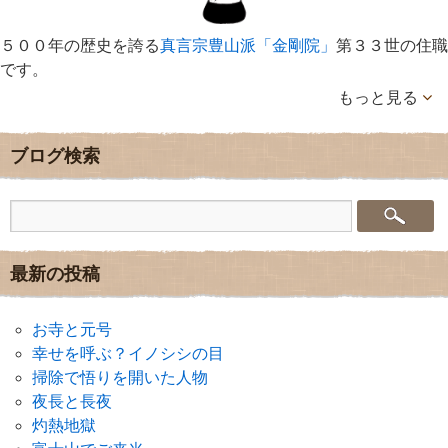
５００年の歴史を誇る
真言宗豊山派「金剛院」
第３３世の住職
です。
もっと見る
ブログ検索
最新の投稿
お寺と元号
幸せを呼ぶ？イノシシの目
掃除で悟りを開いた人物
夜長と長夜
灼熱地獄