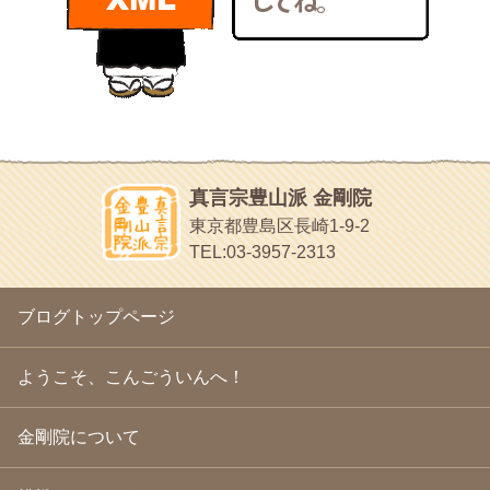
bunchan
2011年1月
(22)
あちこち行って！
2010年12月
(21)
目白鍼灸院
2010年11月
(14)
日本人の繊細な体質にあわせた、やさしく気持ちよい鍼灸治療で
2010年10月
(13)
す
2010年9月
(16)
イッパイイチゴ
2010年8月
(13)
おもわず食べたくなっちゃう
2010年7月
(19)
2010年6月
(18)
ほうげん日記
2010年5月
(22)
放言じゃなくて和尚さんの名前だよ
真言宗豊山派 金剛院
2010年4月
(25)
面白いサイトみつけたよ。
東京都豊島区長崎1-9-2
2010年3月
(22)
ヘェ～という感じ
TEL:03-3957-2313
2010年2月
(23)
chocolab.Air♪DIALY
2010年1月
(23)
ラブラドールのワンちゃんがかわいいよ
2009年12月
(18)
ブログトップページ
2009年11月
(20)
2009年10月
(20)
2009年9月
(20)
ようこそ、こんごういんへ！
2009年8月
(18)
2009年7月
(21)
金剛院について
2009年6月
(22)
2009年5月
(20)
2009年4月
(24)