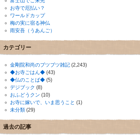
富士山でご来光
お寺で厄払い？
ワールドカップ
梅の実に宿る神仏
雨安吾（うあんご）
カテゴリー
金剛院和尚のブツブツ雑記
(2,243)
◆お寺ごはん◆
(43)
◆仏のことば◆
(5)
デジブック
(8)
おふどうクン
(10)
お寺に嫁いで、いま思うこと
(1)
未分類
(29)
過去の記事