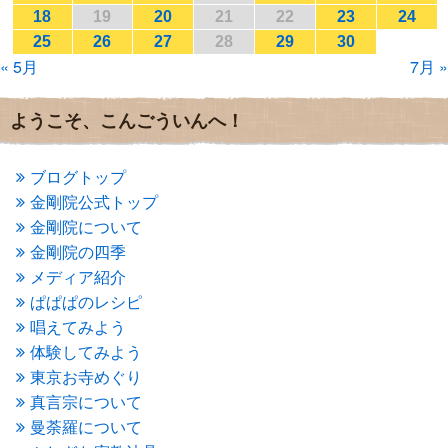
2017年1月
(2)
18
19
20
21
22
23
24
2016年12月
(4)
25
26
27
28
29
30
2016年11月
(3)
« 5月
7月 »
2016年10月
(1)
2016年9月
(3)
2016年8月
(2)
ようこそ、こんごういんへ！
2016年7月
(3)
2016年6月
(2)
2016年5月
(3)
ブログトップ
2016年4月
(4)
金剛院公式トップ
2016年3月
(4)
金剛院について
2016年2月
(5)
金剛院の四季
2016年1月
(3)
メディア紹介
2015年12月
(6)
2015年11月
(4)
ぱぱぱのレシピ
2015年10月
(4)
唱えてみよう
2015年9月
(3)
体験してみよう
2015年8月
(4)
東京お寺めぐり
2015年7月
(4)
真言宗について
2015年6月
(3)
2015年5月
(1)
曼荼羅について
2015年4月
(1)