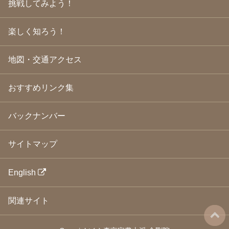
挑戦してみよう！
2009年3月
(21)
2009年2月
(19)
楽しく知ろう！
2009年1月
(25)
2008年12月
(22)
2008年11月
(23)
地図・交通アクセス
2008年10月
(31)
2008年9月
(24)
2008年8月
(24)
おすすめリンク集
2008年7月
(23)
2008年6月
(23)
バックナンバー
2008年5月
(21)
2008年4月
(22)
2008年3月
(24)
サイトマップ
2008年2月
(21)
2008年1月
(23)
2007年12月
(26)
English
2007年11月
(25)
2007年10月
(24)
関連サイト
2007年9月
(23)
2007年8月
(26)
2007年7月
(25)