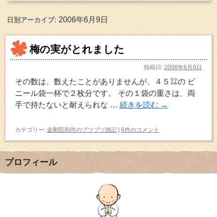
2006年6月9日
日別アーカイブ:
梅の実がとれました
投稿日:
2006年6月9日
その数は、数えたことがありませんが、４５㍑の ビ
ニール袋一杯で２枚分です。 その１袋の重さは、両
手で持たないと耐えられな …
続きを読む
→
カテゴリー:
金剛院和尚のブツブツ雑記
|
6件のコメント
プロフィール