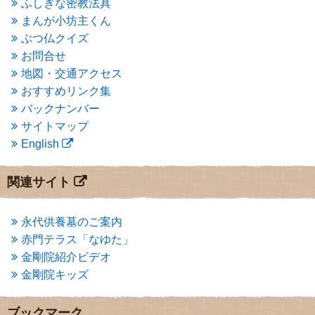
ふしぎな密教法具
2015年3月
(3)
まんが小坊主くん
2015年2月
(3)
ぶつ仏クイズ
2015年1月
(1)
お問合せ
2014年12月
(2)
2014年9月
(1)
地図・交通アクセス
2014年5月
(1)
おすすめリンク集
2014年4月
(4)
バックナンバー
2014年1月
(1)
サイトマップ
2013年11月
(4)
English
2013年10月
(2)
2013年9月
(4)
2013年8月
(7)
関連サイト
2013年7月
(7)
2013年6月
(6)
2013年5月
(13)
永代供養墓のご案内
2013年4月
(1)
赤門テラス「なゆた」
2013年3月
(4)
金剛院紹介ビデオ
2013年2月
(6)
金剛院キッズ
2013年1月
(6)
2012年12月
(7)
2012年11月
(7)
ブックマーク