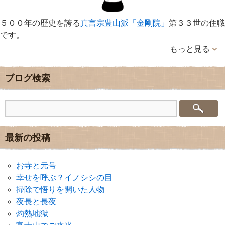
５００年の歴史を誇る
真言宗豊山派「金剛院」
第３３世の住職
です。
もっと見る
ブログ検索
最新の投稿
お寺と元号
幸せを呼ぶ？イノシシの目
掃除で悟りを開いた人物
夜長と長夜
灼熱地獄