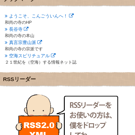
2012年10月
(5)
2012年9月
(8)
ようこそ、こんごういんへ！
2012年8月
(9)
和尚の寺のHP
2012年7月
(10)
長谷寺
2012年6月
(14)
2012年5月
(16)
和尚の寺の本山
2012年4月
(16)
真言宗豊山派
2012年3月
(17)
和尚の寺の宗派です
2012年2月
(20)
空海スピリチュアル
2012年1月
(25)
２１世紀を（空海）する情報ネット誌
2011年12月
(22)
クリプロホームページ
2011年11月
(28)
地域のライターさんです
RSSリーダー
2011年10月
(31)
小豆島 圓満寺
2011年9月
(24)
小豆島霊場第７４番のお寺
2011年8月
(21)
新聞屋の道具箱
2011年7月
(18)
新聞社で使われる用語の解説など
2011年6月
(13)
makotoさんの御符内巡礼記
2011年5月
(15)
東京の巡礼記です
2011年4月
(17)
POLYHEDON
2011年3月
(15)
いろいろなことが書いてあるよ
2011年2月
(22)