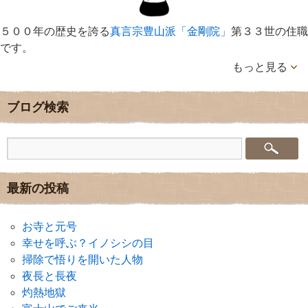
５００年の歴史を誇る
真言宗豊山派「金剛院」
第３３世の住職
です。
もっと見る
ブログ検索
最新の投稿
お寺と元号
幸せを呼ぶ？イノシシの目
掃除で悟りを開いた人物
夜長と長夜
灼熱地獄