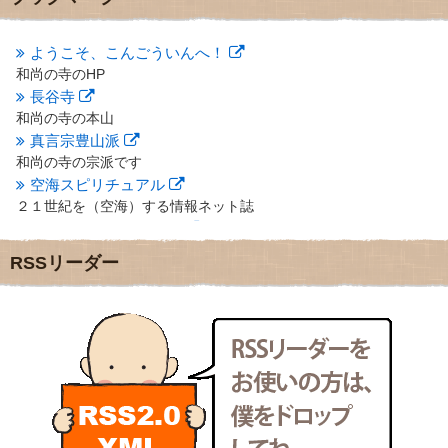
2012年10月
(5)
2012年9月
(8)
ようこそ、こんごういんへ！
2012年8月
(9)
和尚の寺のHP
2012年7月
(10)
長谷寺
2012年6月
(14)
2012年5月
(16)
和尚の寺の本山
2012年4月
(16)
真言宗豊山派
2012年3月
(17)
和尚の寺の宗派です
2012年2月
(20)
空海スピリチュアル
2012年1月
(25)
２１世紀を（空海）する情報ネット誌
2011年12月
(22)
クリプロホームページ
2011年11月
(28)
地域のライターさんです
RSSリーダー
2011年10月
(31)
小豆島 圓満寺
2011年9月
(24)
小豆島霊場第７４番のお寺
2011年8月
(21)
新聞屋の道具箱
2011年7月
(18)
新聞社で使われる用語の解説など
2011年6月
(13)
makotoさんの御符内巡礼記
2011年5月
(15)
東京の巡礼記です
2011年4月
(17)
POLYHEDON
2011年3月
(15)
いろいろなことが書いてあるよ
2011年2月
(22)