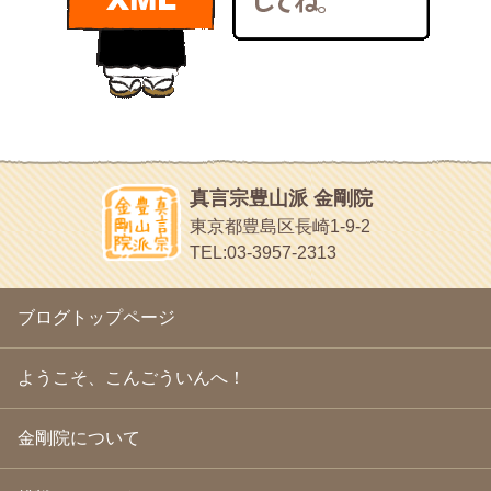
bunchan
2011年1月
(22)
あちこち行って！
2010年12月
(21)
目白鍼灸院
2010年11月
(14)
日本人の繊細な体質にあわせた、やさしく気持ちよい鍼灸治療で
2010年10月
(13)
す
2010年9月
(16)
イッパイイチゴ
2010年8月
(13)
おもわず食べたくなっちゃう
2010年7月
(19)
2010年6月
(18)
ほうげん日記
2010年5月
(22)
放言じゃなくて和尚さんの名前だよ
真言宗豊山派 金剛院
2010年4月
(25)
面白いサイトみつけたよ。
東京都豊島区長崎1-9-2
2010年3月
(22)
ヘェ～という感じ
TEL:03-3957-2313
2010年2月
(23)
chocolab.Air♪DIALY
2010年1月
(23)
ラブラドールのワンちゃんがかわいいよ
2009年12月
(18)
ブログトップページ
2009年11月
(20)
2009年10月
(20)
2009年9月
(20)
ようこそ、こんごういんへ！
2009年8月
(18)
2009年7月
(21)
金剛院について
2009年6月
(22)
2009年5月
(20)
2009年4月
(24)