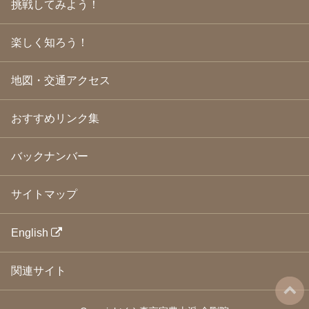
挑戦してみよう！
2009年3月
(21)
2009年2月
(19)
楽しく知ろう！
2009年1月
(25)
2008年12月
(22)
2008年11月
(23)
地図・交通アクセス
2008年10月
(31)
2008年9月
(24)
2008年8月
(24)
おすすめリンク集
2008年7月
(23)
2008年6月
(23)
バックナンバー
2008年5月
(21)
2008年4月
(22)
2008年3月
(24)
サイトマップ
2008年2月
(21)
2008年1月
(23)
2007年12月
(26)
English
2007年11月
(25)
2007年10月
(24)
関連サイト
2007年9月
(23)
2007年8月
(26)
2007年7月
(25)