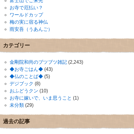
富士山でご来光
お寺で厄払い？
ワールドカップ
梅の実に宿る神仏
雨安吾（うあんご）
カテゴリー
金剛院和尚のブツブツ雑記
(2,243)
◆お寺ごはん◆
(43)
◆仏のことば◆
(5)
デジブック
(8)
おふどうクン
(10)
お寺に嫁いで、いま思うこと
(1)
未分類
(29)
過去の記事