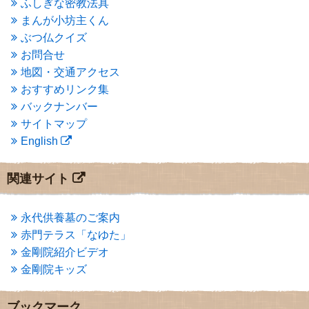
ふしぎな密教法具
2015年3月
(3)
まんが小坊主くん
2015年2月
(3)
ぶつ仏クイズ
2015年1月
(1)
お問合せ
2014年12月
(2)
2014年9月
(1)
地図・交通アクセス
2014年5月
(1)
おすすめリンク集
2014年4月
(4)
バックナンバー
2014年1月
(1)
サイトマップ
2013年11月
(4)
English
2013年10月
(2)
2013年9月
(4)
2013年8月
(7)
関連サイト
2013年7月
(7)
2013年6月
(6)
2013年5月
(13)
永代供養墓のご案内
2013年4月
(1)
赤門テラス「なゆた」
2013年3月
(4)
金剛院紹介ビデオ
2013年2月
(6)
金剛院キッズ
2013年1月
(6)
2012年12月
(7)
2012年11月
(7)
ブックマーク