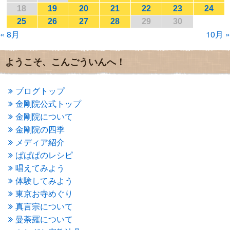
2017年1月
(2)
18
19
20
21
22
23
24
2016年12月
(4)
25
26
27
28
29
30
2016年11月
(3)
« 8月
10月 »
2016年10月
(1)
2016年9月
(3)
2016年8月
(2)
ようこそ、こんごういんへ！
2016年7月
(3)
2016年6月
(2)
2016年5月
(3)
ブログトップ
2016年4月
(4)
金剛院公式トップ
2016年3月
(4)
金剛院について
2016年2月
(5)
金剛院の四季
2016年1月
(3)
メディア紹介
2015年12月
(6)
2015年11月
(4)
ぱぱぱのレシピ
2015年10月
(4)
唱えてみよう
2015年9月
(3)
体験してみよう
2015年8月
(4)
東京お寺めぐり
2015年7月
(4)
真言宗について
2015年6月
(3)
2015年5月
(1)
曼荼羅について
2015年4月
(1)