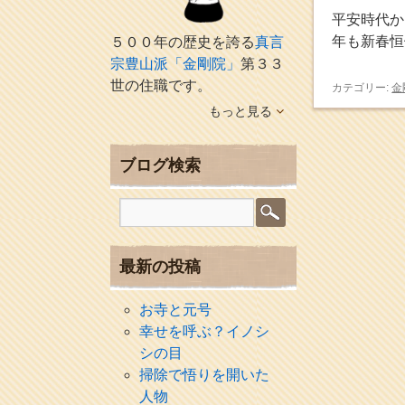
平安時代か
年も新春恒
５００年の歴史を誇る
真言
宗豊山派「金剛院」
第３３
世の住職です。
カテゴリー:
金
もっと見る
ブログ検索
最新の投稿
お寺と元号
幸せを呼ぶ？イノシ
シの目
掃除で悟りを開いた
人物