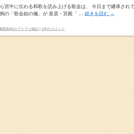
ら宮中に伝わる和歌を読み上げる歌会は、 今日まで継承され
例の「歌会始の儀」が 皇居・宮殿「 …
続きを読む
→
剛院和尚のブツブツ雑記
|
1件のコメント