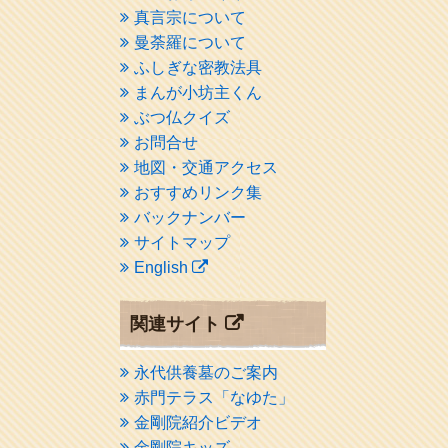
真言宗について
曼荼羅について
ふしぎな密教法具
まんが小坊主くん
ぶつ仏クイズ
お問合せ
地図・交通アクセス
おすすめリンク集
バックナンバー
サイトマップ
English
関連サイト
永代供養墓のご案内
赤門テラス「なゆた」
金剛院紹介ビデオ
金剛院キッズ