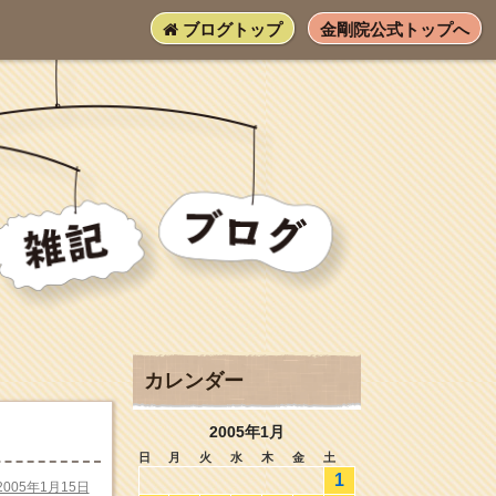
ブログトップ
金剛院公式トップへ
カレンダー
2005年1月
日
月
火
水
木
金
土
1
2005年1月15日