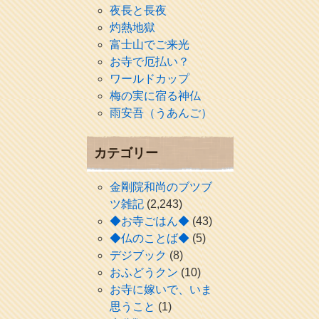
夜長と長夜
灼熱地獄
富士山でご来光
お寺で厄払い？
ワールドカップ
梅の実に宿る神仏
雨安吾（うあんご）
カテゴリー
金剛院和尚のブツブ
ツ雑記
(2,243)
◆お寺ごはん◆
(43)
◆仏のことば◆
(5)
デジブック
(8)
おふどうクン
(10)
お寺に嫁いで、いま
思うこと
(1)