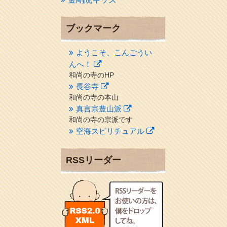
ブックマーク
ようこそ、こんごうい
んへ！
和尚の寺のHP
長谷寺
和尚の寺の本山
真言宗豊山派
和尚の寺の宗派です
空海スピリチュアル
２１世紀を（空海）する情
報ネット誌
RSSリーダー
クリプロホームページ
地域のライターさんです
小豆島 圓満寺
小豆島霊場第７４番のお寺
新聞屋の道具箱