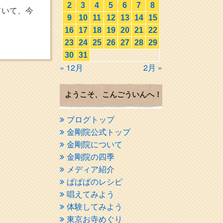
2
3
4
5
6
7
8
ていて、今
9
10
11
12
13
14
15
16
17
18
19
20
21
22
23
24
25
26
27
28
29
30
31
« 12月
2月 »
ようこそ、こんごういんへ！
ブログトップ
金剛院公式トップ
金剛院について
金剛院の四季
メディア紹介
ぱぱぱのレシピ
唱えてみよう
体験してみよう
東京お寺めぐり