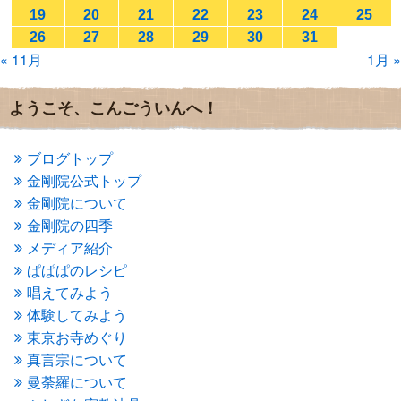
2017年1月
(2)
19
20
21
22
23
24
25
2016年12月
(4)
26
27
28
29
30
31
2016年11月
(3)
« 11月
1月 »
2016年10月
(1)
2016年9月
(3)
2016年8月
(2)
ようこそ、こんごういんへ！
2016年7月
(3)
2016年6月
(2)
2016年5月
(3)
ブログトップ
2016年4月
(4)
金剛院公式トップ
2016年3月
(4)
金剛院について
2016年2月
(5)
金剛院の四季
2016年1月
(3)
メディア紹介
2015年12月
(6)
2015年11月
(4)
ぱぱぱのレシピ
2015年10月
(4)
唱えてみよう
2015年9月
(3)
体験してみよう
2015年8月
(4)
東京お寺めぐり
2015年7月
(4)
真言宗について
2015年6月
(3)
2015年5月
(1)
曼荼羅について
2015年4月
(1)