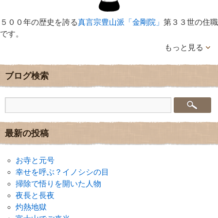
５００年の歴史を誇る
真言宗豊山派「金剛院」
第３３世の住職
です。
もっと見る
ブログ検索
最新の投稿
お寺と元号
幸せを呼ぶ？イノシシの目
掃除で悟りを開いた人物
夜長と長夜
灼熱地獄