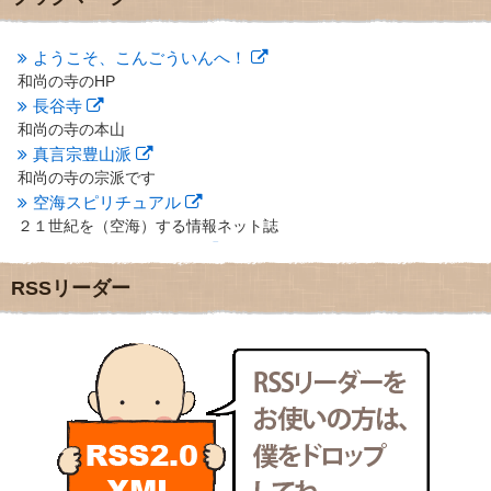
2012年10月
(5)
2012年9月
(8)
ようこそ、こんごういんへ！
2012年8月
(9)
和尚の寺のHP
2012年7月
(10)
長谷寺
2012年6月
(14)
2012年5月
(16)
和尚の寺の本山
2012年4月
(16)
真言宗豊山派
2012年3月
(17)
和尚の寺の宗派です
2012年2月
(20)
空海スピリチュアル
2012年1月
(25)
２１世紀を（空海）する情報ネット誌
2011年12月
(22)
クリプロホームページ
2011年11月
(28)
地域のライターさんです
RSSリーダー
2011年10月
(31)
小豆島 圓満寺
2011年9月
(24)
小豆島霊場第７４番のお寺
2011年8月
(21)
新聞屋の道具箱
2011年7月
(18)
新聞社で使われる用語の解説など
2011年6月
(13)
makotoさんの御符内巡礼記
2011年5月
(15)
東京の巡礼記です
2011年4月
(17)
POLYHEDON
2011年3月
(15)
いろいろなことが書いてあるよ
2011年2月
(22)