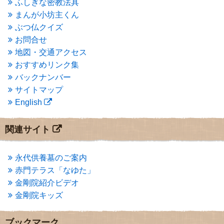
ふしぎな密教法具
2015年3月
(3)
まんが小坊主くん
2015年2月
(3)
ぶつ仏クイズ
2015年1月
(1)
お問合せ
2014年12月
(2)
2014年9月
(1)
地図・交通アクセス
2014年5月
(1)
おすすめリンク集
2014年4月
(4)
バックナンバー
2014年1月
(1)
サイトマップ
2013年11月
(4)
English
2013年10月
(2)
2013年9月
(4)
2013年8月
(7)
関連サイト
2013年7月
(7)
2013年6月
(6)
2013年5月
(13)
永代供養墓のご案内
2013年4月
(1)
赤門テラス「なゆた」
2013年3月
(4)
金剛院紹介ビデオ
2013年2月
(6)
金剛院キッズ
2013年1月
(6)
2012年12月
(7)
2012年11月
(7)
ブックマーク