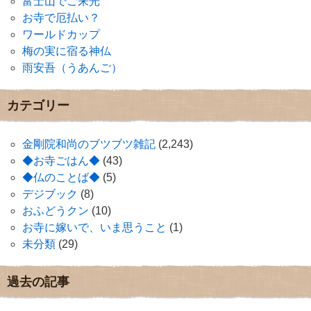
富士山でご来光
お寺で厄払い？
ワールドカップ
梅の実に宿る神仏
雨安吾（うあんご）
カテゴリー
金剛院和尚のブツブツ雑記
(2,243)
◆お寺ごはん◆
(43)
◆仏のことば◆
(5)
デジブック
(8)
おふどうクン
(10)
お寺に嫁いで、いま思うこと
(1)
未分類
(29)
過去の記事