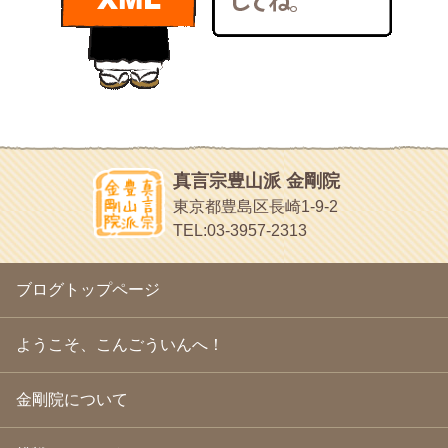
bunchan
2011年1月
(22)
あちこち行って！
2010年12月
(21)
目白鍼灸院
2010年11月
(14)
日本人の繊細な体質にあわせた、やさしく気持ちよい鍼灸治療で
2010年10月
(13)
す
2010年9月
(16)
イッパイイチゴ
2010年8月
(13)
おもわず食べたくなっちゃう
2010年7月
(19)
2010年6月
(18)
ほうげん日記
2010年5月
(22)
放言じゃなくて和尚さんの名前だよ
真言宗豊山派 金剛院
2010年4月
(25)
面白いサイトみつけたよ。
東京都豊島区長崎1-9-2
2010年3月
(22)
ヘェ～という感じ
TEL:03-3957-2313
2010年2月
(23)
chocolab.Air♪DIALY
2010年1月
(23)
ラブラドールのワンちゃんがかわいいよ
2009年12月
(18)
ブログトップページ
2009年11月
(20)
2009年10月
(20)
2009年9月
(20)
ようこそ、こんごういんへ！
2009年8月
(18)
2009年7月
(21)
金剛院について
2009年6月
(22)
2009年5月
(20)
2009年4月
(24)