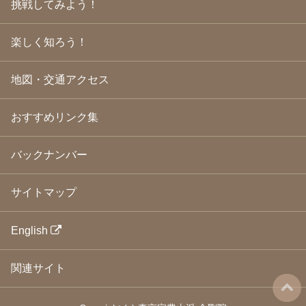
挑戦してみよう！
2009年3月
(21)
2009年2月
(19)
楽しく知ろう！
2009年1月
(25)
2008年12月
(22)
2008年11月
(23)
地図・交通アクセス
2008年10月
(31)
2008年9月
(24)
2008年8月
(24)
おすすめリンク集
2008年7月
(23)
2008年6月
(23)
バックナンバー
2008年5月
(21)
2008年4月
(22)
2008年3月
(24)
サイトマップ
2008年2月
(21)
2008年1月
(23)
2007年12月
(26)
English
2007年11月
(25)
2007年10月
(24)
関連サイト
2007年9月
(23)
2007年8月
(26)
2007年7月
(25)