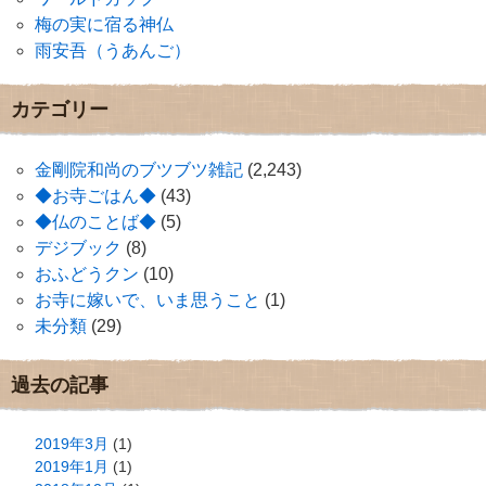
梅の実に宿る神仏
雨安吾（うあんご）
カテゴリー
金剛院和尚のブツブツ雑記
(2,243)
◆お寺ごはん◆
(43)
◆仏のことば◆
(5)
デジブック
(8)
おふどうクン
(10)
お寺に嫁いで、いま思うこと
(1)
未分類
(29)
過去の記事
2019年3月
(1)
2019年1月
(1)