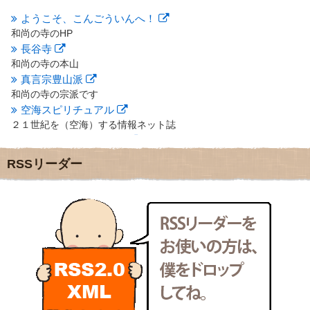
2012年8月
(9)
2012年7月
(10)
ようこそ、こんごういんへ！
2012年6月
(14)
和尚の寺のHP
2012年5月
(16)
長谷寺
2012年4月
(16)
和尚の寺の本山
2012年3月
(17)
真言宗豊山派
2012年2月
(20)
和尚の寺の宗派です
2012年1月
(25)
空海スピリチュアル
2011年12月
(22)
２１世紀を（空海）する情報ネット誌
2011年11月
(28)
クリプロホームページ
2011年10月
(31)
地域のライターさんです
2011年9月
(24)
RSSリーダー
小豆島 圓満寺
2011年8月
(21)
小豆島霊場第７４番のお寺
2011年7月
(18)
新聞屋の道具箱
2011年6月
(13)
新聞社で使われる用語の解説など
2011年5月
(15)
makotoさんの御符内巡礼記
2011年4月
(17)
東京の巡礼記です
2011年3月
(15)
POLYHEDON
2011年2月
(22)
いろいろなことが書いてあるよ
2011年1月
(22)
bunchan
2010年12月
(21)
あちこち行って！
2010年11月
(14)