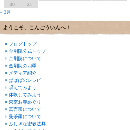
30
31
2016年10月
(1)
« 3月
2016年9月
(3)
2016年8月
(2)
2016年7月
(3)
ようこそ、こんごういんへ！
2016年6月
(2)
2016年5月
(3)
2016年4月
(4)
ブログトップ
2016年3月
(4)
金剛院公式トップ
2016年2月
(5)
金剛院について
2016年1月
(3)
金剛院の四季
2015年12月
(6)
2015年11月
(4)
メディア紹介
2015年10月
(4)
ぱぱぱのレシピ
2015年9月
(3)
唱えてみよう
2015年8月
(4)
体験してみよう
2015年7月
(4)
東京お寺めぐり
2015年6月
(3)
2015年5月
(1)
真言宗について
2015年4月
(1)
曼荼羅について
2015年3月
(3)
ふしぎな密教法具
2015年2月
(3)