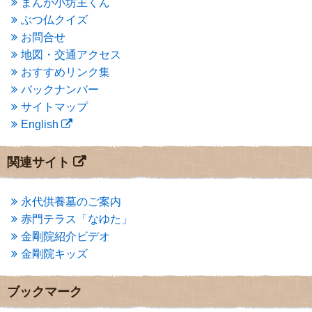
まんが小坊主くん
2015年1月
(1)
ぶつ仏クイズ
2014年12月
(2)
2014年9月
(1)
お問合せ
2014年5月
(1)
地図・交通アクセス
2014年4月
(4)
おすすめリンク集
2014年1月
(1)
バックナンバー
2013年11月
(4)
サイトマップ
2013年10月
(2)
English
2013年9月
(4)
2013年8月
(7)
2013年7月
(7)
関連サイト
2013年6月
(6)
2013年5月
(13)
2013年4月
(1)
永代供養墓のご案内
2013年3月
(4)
赤門テラス「なゆた」
2013年2月
(6)
金剛院紹介ビデオ
2013年1月
(6)
金剛院キッズ
2012年12月
(7)
2012年11月
(7)
2012年10月
(5)
ブックマーク
2012年9月
(8)