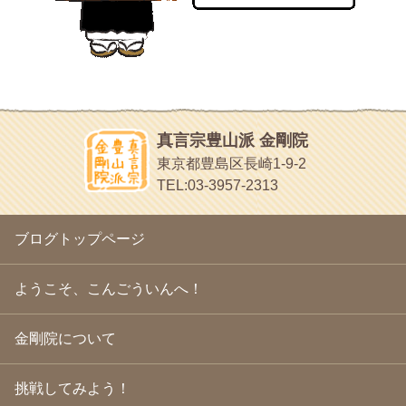
2010年10月
(13)
目白鍼灸院
2010年9月
(16)
日本人の繊細な体質にあわせた、やさしく気持ちよい鍼灸治療で
2010年8月
(13)
す
2010年7月
(19)
イッパイイチゴ
2010年6月
(18)
おもわず食べたくなっちゃう
2010年5月
(22)
ほうげん日記
2010年4月
(25)
放言じゃなくて和尚さんの名前だよ
真言宗豊山派 金剛院
2010年3月
(22)
面白いサイトみつけたよ。
東京都豊島区長崎1-9-2
2010年2月
(23)
ヘェ～という感じ
TEL:03-3957-2313
2010年1月
(23)
chocolab.Air♪DIALY
2009年12月
(18)
ラブラドールのワンちゃんがかわいいよ
2009年11月
(20)
ブログトップページ
2009年10月
(20)
2009年9月
(20)
2009年8月
(18)
ようこそ、こんごういんへ！
2009年7月
(21)
2009年6月
(22)
金剛院について
2009年5月
(20)
2009年4月
(24)
2009年3月
(21)
挑戦してみよう！
2009年2月
(19)