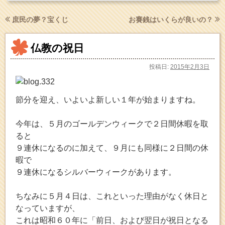
庶民の夢？宝くじ
お賽銭はいくらが良いの？
仏教の祝日
投稿日:
2015年2月3日
節分を迎え、いよいよ新しい１年が始まりますね。
今年は、５月のゴールデンウィークで２日間休暇を取
ると
９連休になるのに加えて、９月にも同様に２日間の休
暇で
９連休になるシルバーウィークがあります。
ちなみに５月４日は、これといった理由がなく休日と
なっていますが、
これは昭和６０年に「前日、および翌日が祝日となる