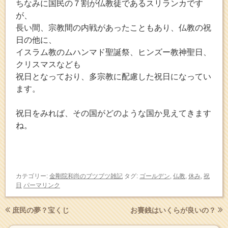
ちなみに国民の７割が仏教徒であるスリランカです
が、
長い間、宗教間の内戦があったこともあり、仏教の祝
日の他に、
イスラム教のムハンマド聖誕祭、ヒンズー教神聖日、
クリスマスなども
祝日となっており、多宗教に配慮した祝日になってい
ます。
祝日をみれば、その国がどのような国か見えてきます
ね。
カテゴリー:
金剛院和尚のブツブツ雑記
タグ:
ゴールデン
,
仏教
,
休み
,
祝
日
パーマリンク
庶民の夢？宝くじ
お賽銭はいくらが良いの？