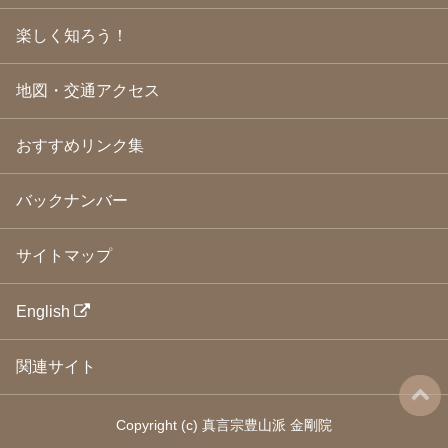
2009年1月
(25)
2008年12月
(22)
楽しく知ろう！
2008年11月
(23)
2008年10月
(31)
地図・交通アクセス
2008年9月
(24)
2008年8月
(24)
2008年7月
(23)
おすすめリンク集
2008年6月
(23)
2008年5月
(21)
2008年4月
(22)
バックナンバー
2008年3月
(24)
2008年2月
(21)
サイトマップ
2008年1月
(23)
2007年12月
(26)
2007年11月
(25)
English
2007年10月
(24)
2007年9月
(23)
関連サイト
2007年8月
(26)
2007年7月
(25)
2007年6月
(18)
Copyright
(c)
真言宗豊山派 金剛院
2007年5月
(21)