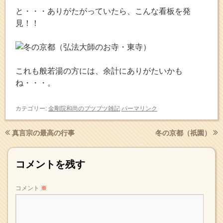
と・・・ありがたがっていたら、こんな看板を発
見！！
これも般若湯の方には、余計にありがたいかも
ね・・・。
カテゴリー:
金剛院和尚のブツブツ雑記
パーマリンク
真言宗の最高の行事
冬の京都（祇園）
コメントを残す
コメント
※