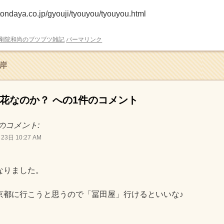
tondaya.co.jp/gyouji/tyouyou/tyouyou.html
剛院和尚のブツブツ雑記
パーマリンク
岸
花なのか？
への1件のコメント
のコメント:
23日 10:27 AM
なりました。
京都に行こうと思うので「冨田屋」行けるといいな♪