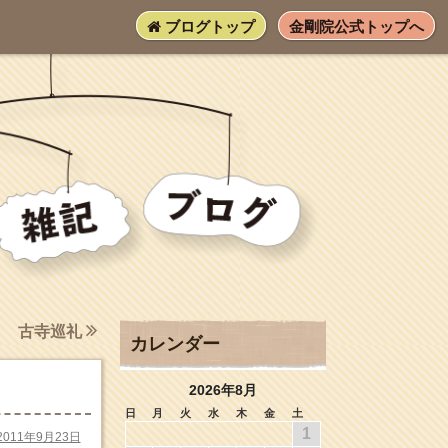
ブログトップ
金剛院公式トップへ
古寺巡礼
カレンダー
2026年8月
日
月
火
水
木
金
土
1
2011年9月23日