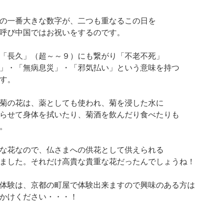
の一番大きな数字が、二つも重なるこの日を
呼び中国ではお祝いをするのです。
「長久」（超～～９）にも繋がり「不老不死」
」・「無病息災」・「邪気払い」という意味を持つ
す。
菊の花は、薬としても使われ、菊を浸した水に
らせて身体を拭いたり、菊酒を飲んだり食べたりも
。
な花なので、仏さまへの供花として供えられる
ました。それだけ高貴な貴重な花だったんでしょうね！
体験は、京都の町屋で体験出来ますので興味のある方は
かけください・・・！