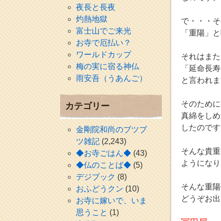
夜長と長夜
灼熱地獄
で・・・そ
富士山でご来光
「重陽」と
お寺で厄払い？
ワールドカップ
それはまた
梅の実に宿る神仏
「延命長寿
雨安吾（うあんご）
と言われま
そのために
カテゴリー
真綿をしめ
したのです
金剛院和尚のブツブ
ツ雑記
(2,243)
そんな貴重
◆お寺ごはん◆
(43)
ようになり
◆仏のことば◆
(5)
デジブック
(8)
そんな重陽
おふどうクン
(10)
どうぞお出
お寺に嫁いで、いま
思うこと
(1)