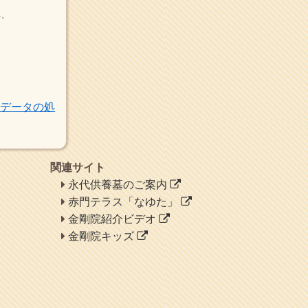
よ。
る。
ヘェ～という感じ
chocolab.Air♪DIALY
ラブラドールのワンちゃん
がかわいいよ
トデータの処
関連サイト
永代供養墓のご案内
赤門テラス「なゆた」
金剛院紹介ビデオ
金剛院キッズ