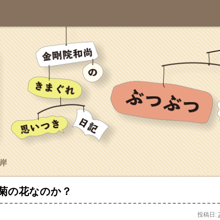
岸
菊の花なのか？
投稿日: