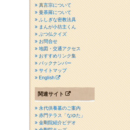
真言宗について
曼荼羅について
ふしぎな密教法具
まんが小坊主くん
ぶつ仏クイズ
お問合せ
地図・交通アクセス
おすすめリンク集
バックナンバー
サイトマップ
English
関連サイト
永代供養墓のご案内
赤門テラス「なゆた」
金剛院紹介ビデオ
金剛院キッズ