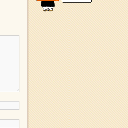
新聞社で使われる用語の解
説など
makotoさんの御符内巡
礼記
東京の巡礼記です
POLYHEDON
いろいろなことが書いてあ
るよ
bunchan
あちこち行って！
目白鍼灸院
日本人の繊細な体質にあわ
せた、やさしく気持ちよい
鍼灸治療です
イッパイイチゴ
おもわず食べたくなっちゃ
う
ほうげん日記
放言じゃなくて和尚さんの
名前だよ
面白いサイトみつけた