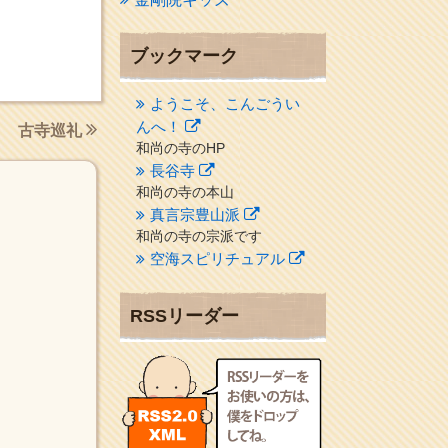
ブックマーク
ようこそ、こんごうい
んへ！
古寺巡礼
和尚の寺のHP
長谷寺
和尚の寺の本山
真言宗豊山派
和尚の寺の宗派です
空海スピリチュアル
２１世紀を（空海）する情
報ネット誌
RSSリーダー
クリプロホームページ
地域のライターさんです
小豆島 圓満寺
小豆島霊場第７４番のお寺
新聞屋の道具箱