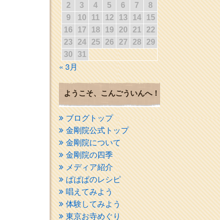
2
3
4
5
6
7
8
9
10
11
12
13
14
15
16
17
18
19
20
21
22
23
24
25
26
27
28
29
30
31
« 3月
ようこそ、こんごういんへ！
ブログトップ
金剛院公式トップ
金剛院について
金剛院の四季
メディア紹介
ぱぱぱのレシピ
唱えてみよう
体験してみよう
東京お寺めぐり