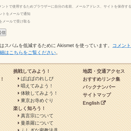
メントで使用するためブラウザーに自分の名前、メールアドレス、サイトを保存す
ントをメールで通知
をメールで受け取る
はスパムを低減するために Akismet を使っています。
コメン
細はこちらをご覧ください
。
挑戦してみよう！
地図・交通アクセス
ぱぱぱのれしぴ
！
おすすめリンク集
唱えてみよう！
バックナンバー
体験してみよう！
サイトマップ
東京お寺めぐり
English
楽しく知ろう！
真言宗について
曼荼羅について
ふしぎな密教法具