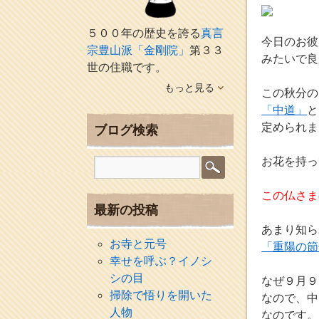
５００年の歴史を誇る
真言
今日のお彼
宗豊山派「金剛院」
第３３
みたいで良
世の住職です。
もっと見る
この秋分の
「中道」
と
定められま
ブログ検索
お花を持っ
この仏さま
最新の投稿
あまり知ら
お寺と元号
「重陽の節
幸せを呼ぶ？イノシ
シの目
なぜ９月９
掃除で悟りを開いた
なので、中
人物
なのです。