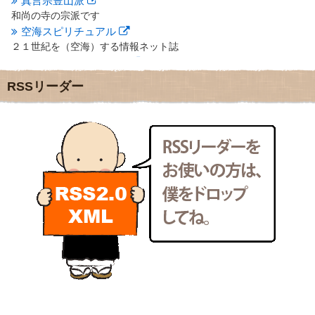
真言宗豊山派
2012年2月
(20)
和尚の寺の宗派です
2012年1月
(25)
空海スピリチュアル
2011年12月
(22)
２１世紀を（空海）する情報ネット誌
2011年11月
(28)
クリプロホームページ
2011年10月
(31)
地域のライターさんです
2011年9月
(24)
RSSリーダー
小豆島 圓満寺
2011年8月
(21)
小豆島霊場第７４番のお寺
2011年7月
(18)
新聞屋の道具箱
2011年6月
(13)
新聞社で使われる用語の解説など
2011年5月
(15)
makotoさんの御符内巡礼記
2011年4月
(17)
東京の巡礼記です
2011年3月
(15)
POLYHEDON
2011年2月
(22)
いろいろなことが書いてあるよ
2011年1月
(22)
bunchan
2010年12月
(21)
あちこち行って！
2010年11月
(14)
2010年10月
(13)
目白鍼灸院
2010年9月
(16)
日本人の繊細な体質にあわせた、やさしく気持ちよい鍼灸治療で
2010年8月
(13)
す
2010年7月
(19)
イッパイイチゴ
2010年6月
(18)
おもわず食べたくなっちゃう