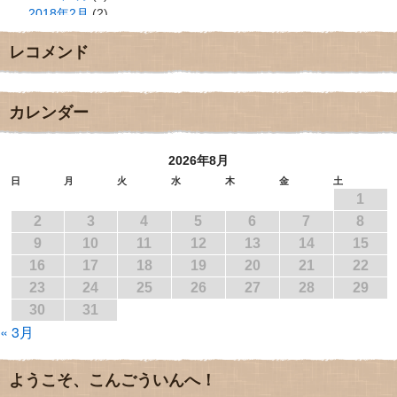
2018年2月
(2)
2018年1月
(2)
レコメンド
2017年12月
(3)
2017年11月
(3)
2017年10月
(1)
2017年9月
(4)
カレンダー
2017年8月
(3)
2017年7月
(1)
2026年8月
2017年6月
(1)
2017年5月
(2)
日
月
火
水
木
金
土
1
2017年4月
(2)
2017年3月
(1)
2
3
4
5
6
7
8
2017年2月
(1)
9
10
11
12
13
14
15
2017年1月
(2)
16
17
18
19
20
21
22
2016年12月
(4)
23
24
25
26
27
28
29
2016年11月
(3)
30
31
2016年10月
(1)
« 3月
2016年9月
(3)
2016年8月
(2)
2016年7月
(3)
ようこそ、こんごういんへ！
2016年6月
(2)