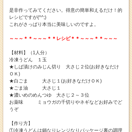
是非作ってみてください。得意の簡単和えるだけ！的
レシピですが(^^;)
これがさっぱり本当に美味しいのですよ。
～～～＊＊～～～＊＊レシピ＊＊～～～＊＊～～～
【材料】（1人分）
冷凍うどん １玉
★しば漬けのみじん切り 大さじ２位(お好きなだけ
ＯＫ)
★白ごま 大さじ１(お好きなだけＯＫ)
★ごま油 大さじ１
★濃いめのめんつゆ 大さじ２～３位
お薬味 ミョウガの千切りやネギなどお好みでど
うぞ
【作り方】
①冷凍うどんは鍋なりレンジなりパッケージ裏の調理