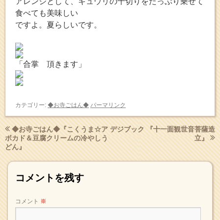
アレンジとして、キュウリの千切りをたっぷり乗せて
食べても美味しい
ですよ。夏らしいです。
「合掌 頂きます」
カテゴリー:
◆お寺ごはん◆
パーマリンク
◆お寺ごはん◆『こくうま☆ア
デジブック 『十一面観世音菩薩造
ボカド＆豆腐クリームの冷やしう
立』
どん』
コメントを残す
コメント
※