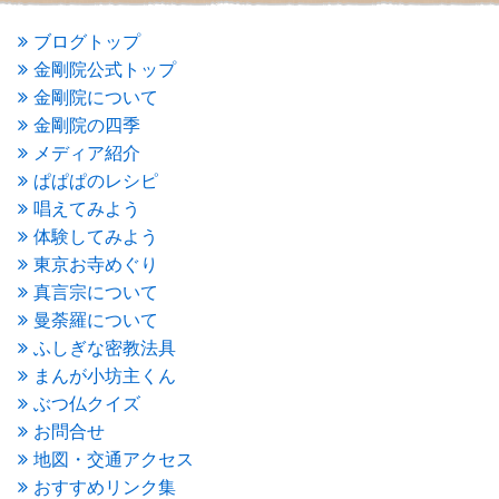
2016年5月
(3)
2016年4月
(4)
ブログトップ
2016年3月
(4)
金剛院公式トップ
2016年2月
(5)
金剛院について
2016年1月
(3)
金剛院の四季
2015年12月
(6)
2015年11月
(4)
メディア紹介
2015年10月
(4)
ぱぱぱのレシピ
2015年9月
(3)
唱えてみよう
2015年8月
(4)
体験してみよう
2015年7月
(4)
東京お寺めぐり
2015年6月
(3)
2015年5月
(1)
真言宗について
2015年4月
(1)
曼荼羅について
2015年3月
(3)
ふしぎな密教法具
2015年2月
(3)
まんが小坊主くん
2015年1月
(1)
ぶつ仏クイズ
2014年12月
(2)
2014年9月
(1)
お問合せ
2014年5月
(1)
地図・交通アクセス
2014年4月
(4)
おすすめリンク集