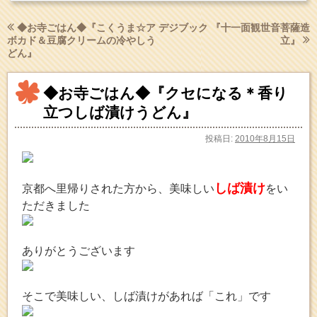
◆お寺ごはん◆『こくうま☆ア
デジブック 『十一面観世音菩薩造
ボカド＆豆腐クリームの冷やしう
立』
どん』
◆お寺ごはん◆『クセになる＊香り
立つしば漬けうどん』
投稿日:
2010年8月15日
しば漬け
京都へ里帰りされた方から、美味しい
をい
ただきました
ありがとうございます
そこで美味しい、しば漬けがあれば「これ」です