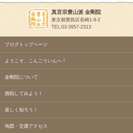
2010年5月
(22)
ほうげん日記
2010年4月
(25)
放言じゃなくて和尚さんの名前だよ
真言宗豊山派 金剛院
2010年3月
(22)
面白いサイトみつけたよ。
東京都豊島区長崎1-9-2
2010年2月
(23)
ヘェ～という感じ
TEL:03-3957-2313
2010年1月
(23)
chocolab.Air♪DIALY
2009年12月
(18)
ラブラドールのワンちゃんがかわいいよ
2009年11月
(20)
ブログトップページ
2009年10月
(20)
2009年9月
(20)
2009年8月
(18)
ようこそ、こんごういんへ！
2009年7月
(21)
2009年6月
(22)
金剛院について
2009年5月
(20)
2009年4月
(24)
2009年3月
(21)
挑戦してみよう！
2009年2月
(19)
2009年1月
(25)
2008年12月
(22)
楽しく知ろう！
2008年11月
(23)
2008年10月
(31)
地図・交通アクセス
2008年9月
(24)