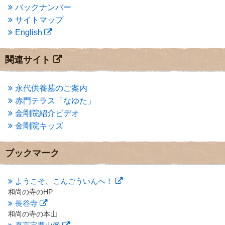
2014年1月
(1)
バックナンバー
2013年11月
(4)
サイトマップ
2013年10月
(2)
English
2013年9月
(4)
2013年8月
(7)
2013年7月
(7)
関連サイト
2013年6月
(6)
2013年5月
(13)
2013年4月
(1)
永代供養墓のご案内
2013年3月
(4)
赤門テラス「なゆた」
2013年2月
(6)
金剛院紹介ビデオ
2013年1月
(6)
金剛院キッズ
2012年12月
(7)
2012年11月
(7)
2012年10月
(5)
ブックマーク
2012年9月
(8)
2012年8月
(9)
2012年7月
(10)
ようこそ、こんごういんへ！
2012年6月
(14)
和尚の寺のHP
2012年5月
(16)
長谷寺
2012年4月
(16)
和尚の寺の本山
2012年3月
(17)