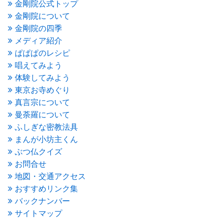
金剛院公式トップ
2016年2月
(5)
金剛院について
2016年1月
(3)
金剛院の四季
2015年12月
(6)
2015年11月
(4)
メディア紹介
2015年10月
(4)
ぱぱぱのレシピ
2015年9月
(3)
唱えてみよう
2015年8月
(4)
体験してみよう
2015年7月
(4)
東京お寺めぐり
2015年6月
(3)
2015年5月
(1)
真言宗について
2015年4月
(1)
曼荼羅について
2015年3月
(3)
ふしぎな密教法具
2015年2月
(3)
まんが小坊主くん
2015年1月
(1)
ぶつ仏クイズ
2014年12月
(2)
2014年9月
(1)
お問合せ
2014年5月
(1)
地図・交通アクセス
2014年4月
(4)
おすすめリンク集
2014年1月
(1)
バックナンバー
2013年11月
(4)
サイトマップ
2013年10月
(2)