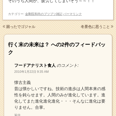
そのうち人間が、疲労してしまいそう～～！！
カテゴリー:
金剛院和尚のブツブツ雑記
パーマリンク
困ったでゴジャル
冬景色に思うこと
行く末の未来は？
への2件のフィードバッ
ク
フードアナリスト食人
のコメント:
2010年1月22日 9:35 AM
懐古主義
昔は懐かしいですね。技術の進歩は人間本来の感
性を鈍らせます。人間のみが進化しています。進
化してまた進化進化進化・・・そんなに進化は要
りません。合掌。
返信