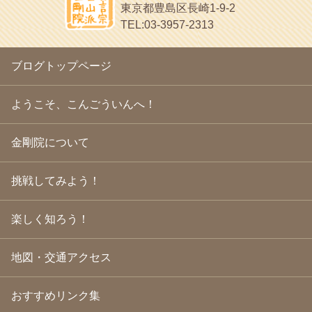
面白いサイトみつけたよ。
東京都豊島区長崎1-9-2
2010年2月
(23)
ヘェ～という感じ
TEL:03-3957-2313
2010年1月
(23)
chocolab.Air♪DIALY
2009年12月
(18)
ラブラドールのワンちゃんがかわいいよ
2009年11月
(20)
ブログトップページ
2009年10月
(20)
2009年9月
(20)
2009年8月
(18)
ようこそ、こんごういんへ！
2009年7月
(21)
2009年6月
(22)
金剛院について
2009年5月
(20)
2009年4月
(24)
2009年3月
(21)
挑戦してみよう！
2009年2月
(19)
2009年1月
(25)
2008年12月
(22)
楽しく知ろう！
2008年11月
(23)
2008年10月
(31)
地図・交通アクセス
2008年9月
(24)
2008年8月
(24)
2008年7月
(23)
おすすめリンク集
2008年6月
(23)