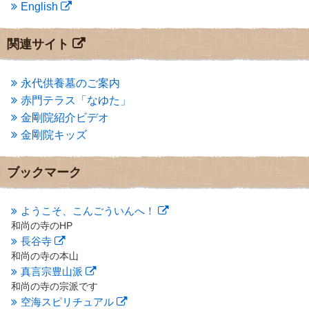
English
2013年9月
(4)
2013年8月
(7)
2013年7月
(7)
関連サイト
2013年6月
(6)
2013年5月
(13)
2013年4月
(1)
永代供養墓のご案内
2013年3月
(4)
赤門テラス「なゆた」
2013年2月
(6)
金剛院紹介ビデオ
2013年1月
(6)
金剛院キッズ
2012年12月
(7)
2012年11月
(7)
2012年10月
(5)
ブックマーク
2012年9月
(8)
2012年8月
(9)
2012年7月
(10)
ようこそ、こんごういんへ！
2012年6月
(14)
和尚の寺のHP
2012年5月
(16)
長谷寺
2012年4月
(16)
和尚の寺の本山
2012年3月
(17)
真言宗豊山派
2012年2月
(20)
和尚の寺の宗派です
2012年1月
(25)
空海スピリチュアル