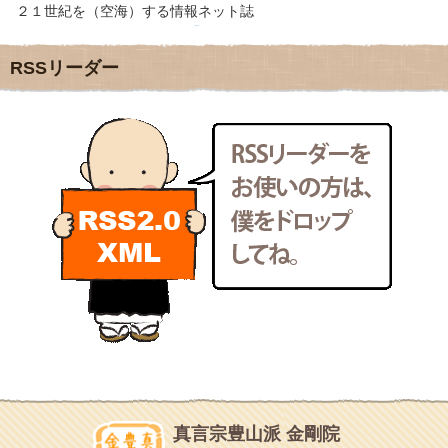
2011年12月
(22)
２１世紀を（空海）する情報ネット誌
2011年11月
(28)
クリプロホームページ
2011年10月
(31)
地域のライターさんです
2011年9月
(24)
RSSリーダー
小豆島 圓満寺
2011年8月
(21)
小豆島霊場第７４番のお寺
2011年7月
(18)
新聞屋の道具箱
2011年6月
(13)
新聞社で使われる用語の解説など
2011年5月
(15)
makotoさんの御符内巡礼記
2011年4月
(17)
東京の巡礼記です
2011年3月
(15)
POLYHEDON
2011年2月
(22)
いろいろなことが書いてあるよ
2011年1月
(22)
bunchan
2010年12月
(21)
あちこち行って！
2010年11月
(14)
2010年10月
(13)
目白鍼灸院
2010年9月
(16)
日本人の繊細な体質にあわせた、やさしく気持ちよい鍼灸治療で
2010年8月
(13)
す
2010年7月
(19)
イッパイイチゴ
2010年6月
(18)
おもわず食べたくなっちゃう
2010年5月
(22)
ほうげん日記
2010年4月
(25)
放言じゃなくて和尚さんの名前だよ
真言宗豊山派 金剛院
2010年3月
(22)