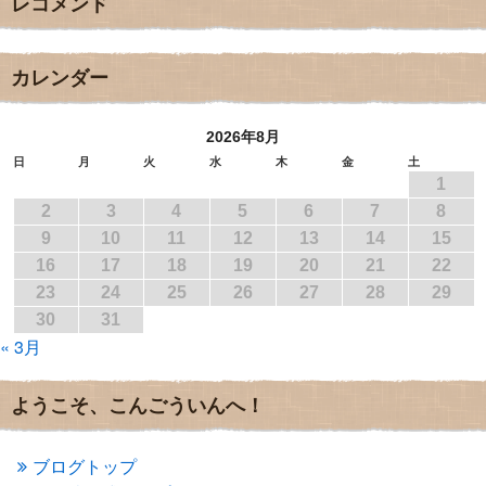
レコメンド
2017年12月
(3)
2017年11月
(3)
2017年10月
(1)
2017年9月
(4)
カレンダー
2017年8月
(3)
2017年7月
(1)
2026年8月
2017年6月
(1)
2017年5月
(2)
日
月
火
水
木
金
土
1
2017年4月
(2)
2017年3月
(1)
2
3
4
5
6
7
8
2017年2月
(1)
9
10
11
12
13
14
15
2017年1月
(2)
16
17
18
19
20
21
22
2016年12月
(4)
23
24
25
26
27
28
29
2016年11月
(3)
30
31
2016年10月
(1)
« 3月
2016年9月
(3)
2016年8月
(2)
2016年7月
(3)
ようこそ、こんごういんへ！
2016年6月
(2)
2016年5月
(3)
2016年4月
(4)
ブログトップ
2016年3月
(4)