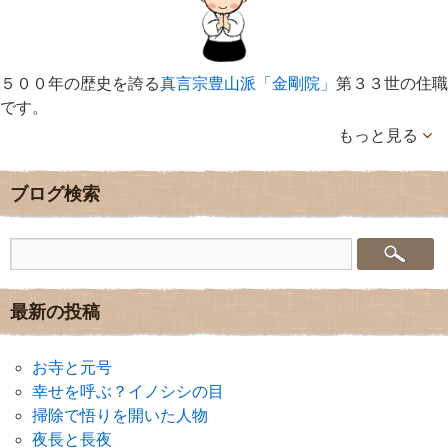
５００年の歴史を誇る
真言宗豊山派「金剛院」
第３３世の住職
です。
もっと見る
ブログ検索
最新の投稿
お寺と元号
幸せを呼ぶ？イノシシの目
掃除で悟りを開いた人物
夜長と長夜