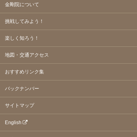
金剛院について
2009年5月
(20)
2009年4月
(24)
2009年3月
(21)
挑戦してみよう！
2009年2月
(19)
2009年1月
(25)
2008年12月
(22)
楽しく知ろう！
2008年11月
(23)
2008年10月
(31)
地図・交通アクセス
2008年9月
(24)
2008年8月
(24)
2008年7月
(23)
おすすめリンク集
2008年6月
(23)
2008年5月
(21)
2008年4月
(22)
バックナンバー
2008年3月
(24)
2008年2月
(21)
サイトマップ
2008年1月
(23)
2007年12月
(26)
2007年11月
(25)
English
2007年10月
(24)
2007年9月
(23)