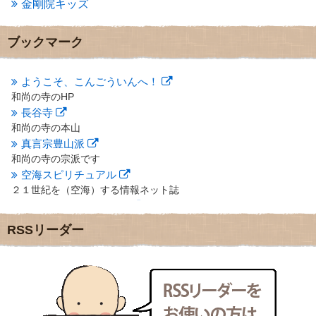
金剛院キッズ
2012年12月
(7)
2012年11月
(7)
2012年10月
(5)
ブックマーク
2012年9月
(8)
2012年8月
(9)
2012年7月
(10)
ようこそ、こんごういんへ！
2012年6月
(14)
和尚の寺のHP
2012年5月
(16)
長谷寺
2012年4月
(16)
和尚の寺の本山
2012年3月
(17)
真言宗豊山派
2012年2月
(20)
和尚の寺の宗派です
2012年1月
(25)
空海スピリチュアル
2011年12月
(22)
２１世紀を（空海）する情報ネット誌
2011年11月
(28)
クリプロホームページ
2011年10月
(31)
地域のライターさんです
2011年9月
(24)
RSSリーダー
小豆島 圓満寺
2011年8月
(21)
小豆島霊場第７４番のお寺
2011年7月
(18)
新聞屋の道具箱
2011年6月
(13)
新聞社で使われる用語の解説など
2011年5月
(15)
makotoさんの御符内巡礼記
2011年4月
(17)
東京の巡礼記です