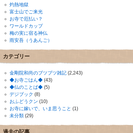
灼熱地獄
富士山でご来光
お寺で厄払い？
ワールドカップ
梅の実に宿る神仏
雨安吾（うあんご）
カテゴリー
金剛院和尚のブツブツ雑記
(2,243)
◆お寺ごはん◆
(43)
◆仏のことば◆
(5)
デジブック
(8)
おふどうクン
(10)
お寺に嫁いで、いま思うこと
(1)
未分類
(29)
過去の記事