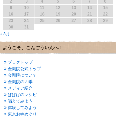
2017年3月
(1)
2
3
4
5
6
7
8
2017年2月
(1)
9
10
11
12
13
14
15
2017年1月
(2)
16
17
18
19
20
21
22
2016年12月
(4)
23
24
25
26
27
28
29
2016年11月
(3)
30
31
2016年10月
(1)
« 3月
2016年9月
(3)
2016年8月
(2)
2016年7月
(3)
ようこそ、こんごういんへ！
2016年6月
(2)
2016年5月
(3)
2016年4月
(4)
ブログトップ
2016年3月
(4)
金剛院公式トップ
2016年2月
(5)
金剛院について
2016年1月
(3)
金剛院の四季
2015年12月
(6)
2015年11月
(4)
メディア紹介
2015年10月
(4)
ぱぱぱのレシピ
2015年9月
(3)
唱えてみよう
2015年8月
(4)
体験してみよう
2015年7月
(4)
東京お寺めぐり
2015年6月
(3)