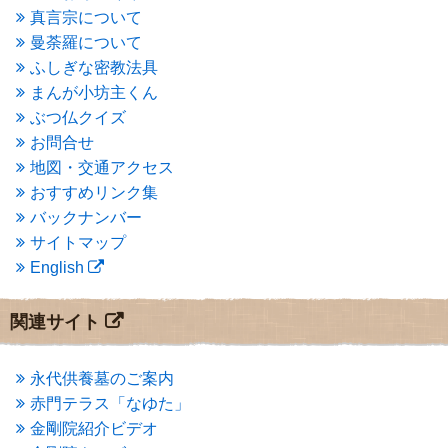
2015年5月
(1)
真言宗について
2015年4月
(1)
曼荼羅について
2015年3月
(3)
ふしぎな密教法具
2015年2月
(3)
まんが小坊主くん
2015年1月
(1)
ぶつ仏クイズ
2014年12月
(2)
2014年9月
(1)
お問合せ
2014年5月
(1)
地図・交通アクセス
2014年4月
(4)
おすすめリンク集
2014年1月
(1)
バックナンバー
2013年11月
(4)
サイトマップ
2013年10月
(2)
English
2013年9月
(4)
2013年8月
(7)
2013年7月
(7)
関連サイト
2013年6月
(6)
2013年5月
(13)
2013年4月
(1)
永代供養墓のご案内
2013年3月
(4)
赤門テラス「なゆた」
2013年2月
(6)
金剛院紹介ビデオ
2013年1月
(6)