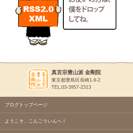
2011年3月
(15)
POLYHEDON
2011年2月
(22)
いろいろなことが書いてあるよ
2011年1月
(22)
bunchan
2010年12月
(21)
あちこち行って！
2010年11月
(14)
2010年10月
(13)
目白鍼灸院
2010年9月
(16)
日本人の繊細な体質にあわせた、やさしく気持ちよい鍼灸治療で
2010年8月
(13)
す
2010年7月
(19)
イッパイイチゴ
2010年6月
(18)
おもわず食べたくなっちゃう
2010年5月
(22)
ほうげん日記
2010年4月
(25)
放言じゃなくて和尚さんの名前だよ
真言宗豊山派 金剛院
2010年3月
(22)
面白いサイトみつけたよ。
東京都豊島区長崎1-9-2
2010年2月
(23)
ヘェ～という感じ
TEL:03-3957-2313
2010年1月
(23)
chocolab.Air♪DIALY
2009年12月
(18)
ラブラドールのワンちゃんがかわいいよ
2009年11月
(20)
ブログトップページ
2009年10月
(20)
2009年9月
(20)
2009年8月
(18)
ようこそ、こんごういんへ！
2009年7月
(21)
2009年6月
(22)