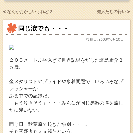
なんかおかしいけれど？
先人たちの行い
同じ涙でも・・・
投稿日:
2008年6月10日
２００メートル平泳ぎで世界記録をだした北島康介２
５歳。
金メダリストのプライドや水着問題で、いろいろなプ
レッシャーが
ある中での記録だ。
「もう泣きそう」・・・みんなが同じ感激の涙を流し
たに違いない。
同じ日、秋葉原で起きた惨劇・・・。
そも容疑者も２５歳だという。