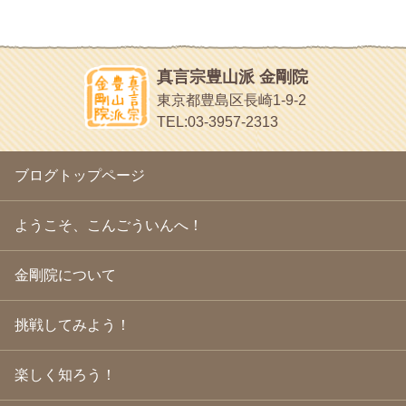
2010年7月
(19)
イッパイイチゴ
2010年6月
(18)
おもわず食べたくなっちゃう
2010年5月
(22)
ほうげん日記
2010年4月
(25)
放言じゃなくて和尚さんの名前だよ
真言宗豊山派 金剛院
2010年3月
(22)
面白いサイトみつけたよ。
東京都豊島区長崎1-9-2
2010年2月
(23)
ヘェ～という感じ
TEL:03-3957-2313
2010年1月
(23)
chocolab.Air♪DIALY
2009年12月
(18)
ラブラドールのワンちゃんがかわいいよ
2009年11月
(20)
ブログトップページ
2009年10月
(20)
2009年9月
(20)
2009年8月
(18)
ようこそ、こんごういんへ！
2009年7月
(21)
2009年6月
(22)
金剛院について
2009年5月
(20)
2009年4月
(24)
2009年3月
(21)
挑戦してみよう！
2009年2月
(19)
2009年1月
(25)
2008年12月
(22)
楽しく知ろう！
2008年11月
(23)