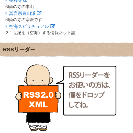
長谷寺
2012年4月
(16)
和尚の寺の本山
2012年3月
(17)
真言宗豊山派
2012年2月
(20)
和尚の寺の宗派です
2012年1月
(25)
空海スピリチュアル
2011年12月
(22)
２１世紀を（空海）する情報ネット誌
2011年11月
(28)
クリプロホームページ
2011年10月
(31)
地域のライターさんです
2011年9月
(24)
RSSリーダー
小豆島 圓満寺
2011年8月
(21)
小豆島霊場第７４番のお寺
2011年7月
(18)
新聞屋の道具箱
2011年6月
(13)
新聞社で使われる用語の解説など
2011年5月
(15)
makotoさんの御符内巡礼記
2011年4月
(17)
東京の巡礼記です
2011年3月
(15)
POLYHEDON
2011年2月
(22)
いろいろなことが書いてあるよ
2011年1月
(22)
bunchan
2010年12月
(21)
あちこち行って！
2010年11月
(14)
2010年10月
(13)
目白鍼灸院
2010年9月
(16)
日本人の繊細な体質にあわせた、やさしく気持ちよい鍼灸治療で
2010年8月
(13)
す