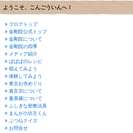
2016年7月
(3)
ようこそ、こんごういんへ！
2016年6月
(2)
2016年5月
(3)
2016年4月
(4)
ブログトップ
2016年3月
(4)
金剛院公式トップ
2016年2月
(5)
金剛院について
2016年1月
(3)
金剛院の四季
2015年12月
(6)
2015年11月
(4)
メディア紹介
2015年10月
(4)
ぱぱぱのレシピ
2015年9月
(3)
唱えてみよう
2015年8月
(4)
体験してみよう
2015年7月
(4)
東京お寺めぐり
2015年6月
(3)
2015年5月
(1)
真言宗について
2015年4月
(1)
曼荼羅について
2015年3月
(3)
ふしぎな密教法具
2015年2月
(3)
まんが小坊主くん
2015年1月
(1)
ぶつ仏クイズ
2014年12月
(2)
2014年9月
(1)
お問合せ