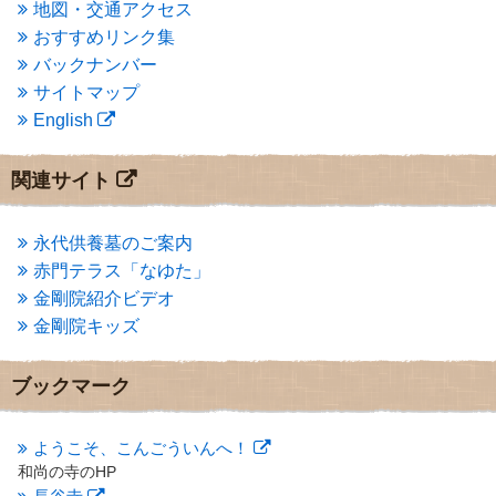
2014年5月
(1)
地図・交通アクセス
2014年4月
(4)
おすすめリンク集
2014年1月
(1)
バックナンバー
2013年11月
(4)
サイトマップ
2013年10月
(2)
English
2013年9月
(4)
2013年8月
(7)
2013年7月
(7)
関連サイト
2013年6月
(6)
2013年5月
(13)
2013年4月
(1)
永代供養墓のご案内
2013年3月
(4)
赤門テラス「なゆた」
2013年2月
(6)
金剛院紹介ビデオ
2013年1月
(6)
金剛院キッズ
2012年12月
(7)
2012年11月
(7)
2012年10月
(5)
ブックマーク
2012年9月
(8)
2012年8月
(9)
2012年7月
(10)
ようこそ、こんごういんへ！
2012年6月
(14)
和尚の寺のHP
2012年5月
(16)