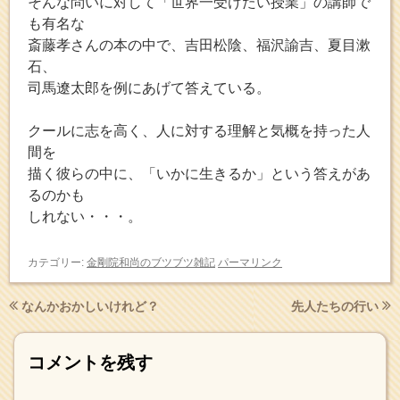
そんな問いに対して「世界一受けたい授業」の講師で
も有名な
斎藤孝さんの本の中で、吉田松陰、福沢諭吉、夏目漱
石、
司馬遼太郎を例にあげて答えている。
クールに志を高く、人に対する理解と気概を持った人
間を
描く彼らの中に、「いかに生きるか」という答えがあ
るのかも
しれない・・・。
カテゴリー:
金剛院和尚のブツブツ雑記
パーマリンク
なんかおかしいけれど？
先人たちの行い
コメントを残す