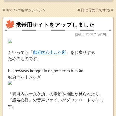
サイババもマジシャン？
今日は母の日ですね
携帯用サイトをアップしました
投稿日:
2008年5月10日
といっても「
御府内八十八ケ所
」をお参りする
ためのものです。
https://www.kongohin.or.jp/ohenro.html#a
御府内八十八ケ所
「御府内八十八ケ所」の場所や地図が見られたり、
『般若心経』の音声ファイルがダウンロードできま
す。