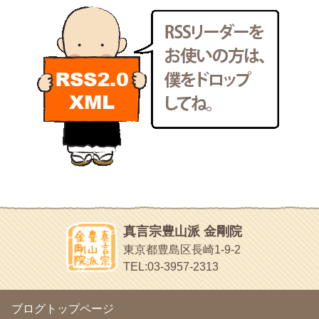
新聞屋の道具箱
2011年6月
(13)
新聞社で使われる用語の解説など
2011年5月
(15)
makotoさんの御符内巡礼記
2011年4月
(17)
東京の巡礼記です
2011年3月
(15)
POLYHEDON
2011年2月
(22)
いろいろなことが書いてあるよ
2011年1月
(22)
bunchan
2010年12月
(21)
あちこち行って！
2010年11月
(14)
2010年10月
(13)
目白鍼灸院
2010年9月
(16)
日本人の繊細な体質にあわせた、やさしく気持ちよい鍼灸治療で
2010年8月
(13)
す
2010年7月
(19)
イッパイイチゴ
2010年6月
(18)
おもわず食べたくなっちゃう
2010年5月
(22)
ほうげん日記
2010年4月
(25)
放言じゃなくて和尚さんの名前だよ
真言宗豊山派 金剛院
2010年3月
(22)
面白いサイトみつけたよ。
東京都豊島区長崎1-9-2
2010年2月
(23)
ヘェ～という感じ
TEL:03-3957-2313
2010年1月
(23)
chocolab.Air♪DIALY
2009年12月
(18)
ラブラドールのワンちゃんがかわいいよ
2009年11月
(20)
ブログトップページ
2009年10月
(20)