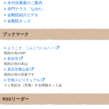
2013年4月
(1)
永代供養墓のご案内
2013年3月
(4)
赤門テラス「なゆた」
2013年2月
(6)
金剛院紹介ビデオ
2013年1月
(6)
金剛院キッズ
2012年12月
(7)
2012年11月
(7)
2012年10月
(5)
ブックマーク
2012年9月
(8)
2012年8月
(9)
2012年7月
(10)
ようこそ、こんごういんへ！
2012年6月
(14)
和尚の寺のHP
2012年5月
(16)
長谷寺
2012年4月
(16)
和尚の寺の本山
2012年3月
(17)
真言宗豊山派
2012年2月
(20)
和尚の寺の宗派です
2012年1月
(25)
空海スピリチュアル
2011年12月
(22)
２１世紀を（空海）する情報ネット誌
2011年11月
(28)
クリプロホームページ
2011年10月
(31)
地域のライターさんです
2011年9月
(24)
RSSリーダー
小豆島 圓満寺
2011年8月
(21)
小豆島霊場第７４番のお寺
2011年7月
(18)