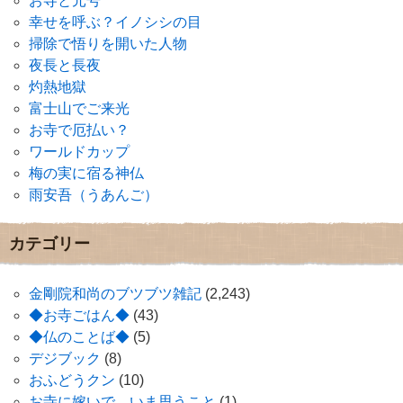
お寺と元号
幸せを呼ぶ？イノシシの目
掃除で悟りを開いた人物
夜長と長夜
灼熱地獄
富士山でご来光
お寺で厄払い？
ワールドカップ
梅の実に宿る神仏
雨安吾（うあんご）
カテゴリー
金剛院和尚のブツブツ雑記
(2,243)
◆お寺ごはん◆
(43)
◆仏のことば◆
(5)
デジブック
(8)
おふどうクン
(10)
お寺に嫁いで、いま思うこと
(1)