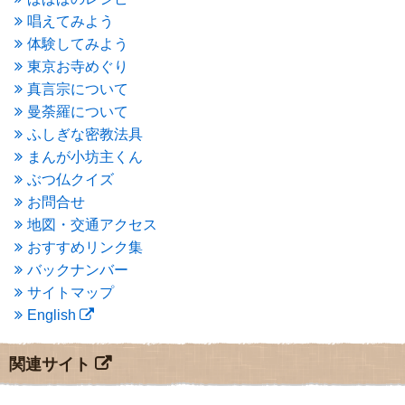
2015年9月
(3)
唱えてみよう
2015年8月
(4)
体験してみよう
2015年7月
(4)
東京お寺めぐり
2015年6月
(3)
2015年5月
(1)
真言宗について
2015年4月
(1)
曼荼羅について
2015年3月
(3)
ふしぎな密教法具
2015年2月
(3)
まんが小坊主くん
2015年1月
(1)
ぶつ仏クイズ
2014年12月
(2)
2014年9月
(1)
お問合せ
2014年5月
(1)
地図・交通アクセス
2014年4月
(4)
おすすめリンク集
2014年1月
(1)
バックナンバー
2013年11月
(4)
サイトマップ
2013年10月
(2)
English
2013年9月
(4)
2013年8月
(7)
2013年7月
(7)
関連サイト
2013年6月
(6)
2013年5月
(13)