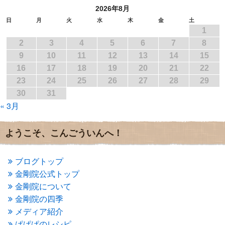
2026年8月
2017年6月
(1)
2017年5月
(2)
日
月
火
水
木
金
土
1
2017年4月
(2)
2017年3月
(1)
2
3
4
5
6
7
8
2017年2月
(1)
9
10
11
12
13
14
15
2017年1月
(2)
16
17
18
19
20
21
22
2016年12月
(4)
23
24
25
26
27
28
29
2016年11月
(3)
30
31
2016年10月
(1)
« 3月
2016年9月
(3)
2016年8月
(2)
2016年7月
(3)
ようこそ、こんごういんへ！
2016年6月
(2)
2016年5月
(3)
2016年4月
(4)
ブログトップ
2016年3月
(4)
金剛院公式トップ
2016年2月
(5)
金剛院について
2016年1月
(3)
金剛院の四季
2015年12月
(6)
2015年11月
(4)
メディア紹介
2015年10月
(4)
ぱぱぱのレシピ